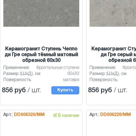
Керамогранит Ступень Чеппо
Керамогранит Сту
ди Гре серый тёмный матовый
ди Гре серый 
обрезной 60x30
обрезной 6
Применение
Фронтальные ступени
Применение
Фронт
Размер (ШхД), см
60x30
Размер (ШхД), см
Поверхность
матовая
Поверхность
856 руб
/ шт.
856 руб
/ шт.
Купить
Арт.:
DD606320/MM
Арт.:
DD606220/MM
🗹 В наличии