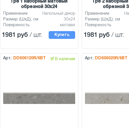
Гре 1 наборный матовый
Гре 2 наборный
обрезной 30x24
обрезной 3
Применение
Напольный декор
Применение
На
Размер (ШхД), см
30x24
Размер (ШхД), см
Поверхность
матовая
Поверхность
1981 руб
/ шт.
1981 руб
/ шт.
Купить
Арт.:
DD606120R/6BT
Арт.:
DD606020R/6BT
🗹 В наличии