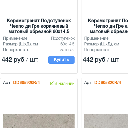
Керамогранит Подступенок
Керамогранит По
Чеппо ди Гре коричневый
Чеппо ди Гре 
матовый обрезной 60x14,5
матовый обрезно
Применение
Подступенок
Применение
Размер (ШхД), см
60x14,5
Размер (ШхД), см
Поверхность
матовая
Поверхность
442 руб
/ шт.
442 руб
/ шт.
Купить
Арт.:
DD605920R/4
Арт.:
DD605820R/4
🗹 В наличии