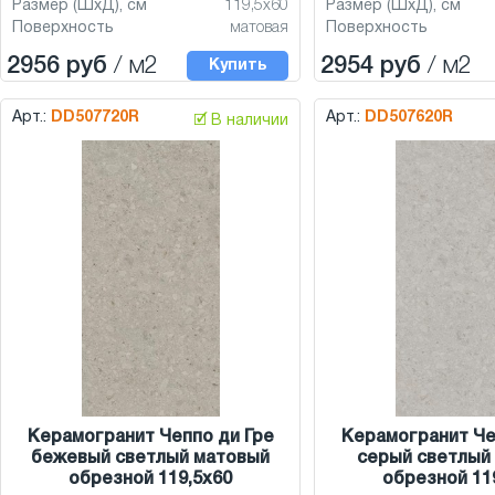
Размер (ШхД), см
119,5x60
Размер (ШхД), см
Поверхность
матовая
Поверхность
2956 руб
/ м2
2954 руб
/ м2
Купить
Арт.:
DD507720R
Арт.:
DD507620R
🗹 В наличии
Керамогранит Чеппо ди Гре
Керамогранит Че
бежевый светлый матовый
серый светлый
обрезной 119,5x60
обрезной 11