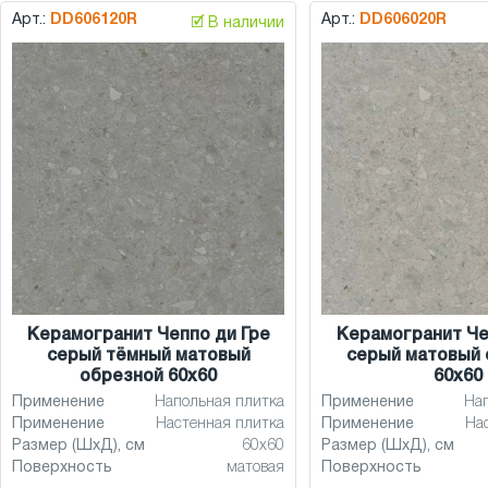
Арт.:
DD606120R
Арт.:
DD606020R
🗹 В наличии
Керамогранит Чеппо ди Гре
Керамогранит Че
серый тёмный матовый
серый матовый 
обрезной 60x60
60x60
Применение
Напольная плитка
Применение
На
Применение
Настенная плитка
Применение
На
Размер (ШхД), см
60x60
Размер (ШхД), см
Поверхность
матовая
Поверхность