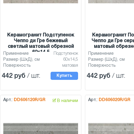
Керамогранит Подступенок
Керамогранит По
Чеппо ди Гре бежевый
Чеппо ди Гре сер
светлый матовый обрезной
матовый обрезно
60x14,5
Применение
Подступенок
Применение
Размер (ШхД), см
60x14,5
Размер (ШхД), см
Поверхность
матовая
Поверхность
442 руб
/ шт.
442 руб
/ шт.
Купить
Арт.:
DD606120R/GR
Арт.:
DD606020R/GR
🗹 В наличии