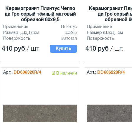
Керамогранит Плинтус Чеппо
Керамогранит Пли
ди Гре серый тёмный матовый
ди Гре серый 
обрезной 60x9,5
обрезной 6
Применение
Плинтус
Применение
Размер (ШхД), см
60x9,5
Размер (ШхД), см
Поверхность
матовая
Поверхность
410 руб
/ шт.
410 руб
/ шт.
Купить
Арт.:
DD606320R/4
Арт.:
DD606220R/4
🗹 В наличии