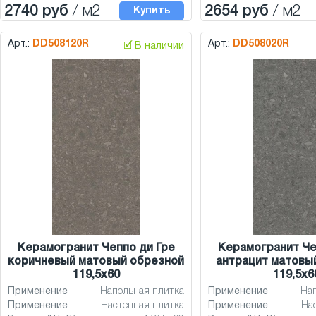
2740 руб
/ м2
2654 руб
/ м2
Купить
Арт.:
DD508120R
Арт.:
DD508020R
🗹 В наличии
Керамогранит Чеппо ди Гре
Керамогранит Че
коричневый матовый обрезной
антрацит матовы
119,5x60
119,5x6
Применение
Напольная плитка
Применение
На
Применение
Настенная плитка
Применение
На