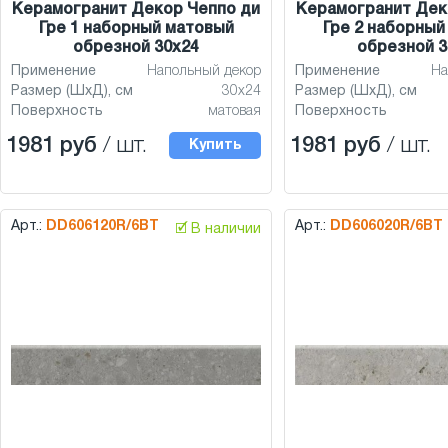
Керамогранит Декор Чеппо ди
Керамогранит Дек
Гре 1 наборный матовый
Гре 2 наборный
обрезной 30x24
обрезной 3
Применение
Напольный декор
Применение
На
Размер (ШхД), см
30x24
Размер (ШхД), см
Поверхность
матовая
Поверхность
1981 руб
/ шт.
1981 руб
/ шт.
Купить
Арт.:
DD606120R/6BT
Арт.:
DD606020R/6BT
🗹 В наличии