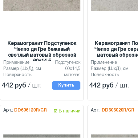
Керамогранит Подступенок
Керамогранит По
Чеппо ди Гре бежевый
Чеппо ди Гре сер
светлый матовый обрезной
матовый обрезно
60x14,5
Применение
Подступенок
Применение
Размер (ШхД), см
60x14,5
Размер (ШхД), см
Поверхность
матовая
Поверхность
442 руб
/ шт.
442 руб
/ шт.
Купить
Арт.:
DD606120R/GR
Арт.:
DD606020R/GR
🗹 В наличии