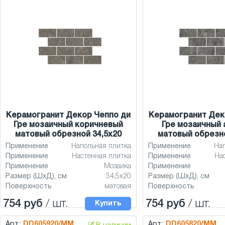
Керамогранит Декор Чеппо ди
Керамогранит Дек
Гре мозаичный коричневый
Гре мозаичный 
матовый обрезной 34,5x20
матовый обрезно
Применение
Напольная плитка
Применение
На
Применение
Настенная плитка
Применение
На
Применение
Мозаика
Применение
Размер (ШхД), см
34,5x20
Размер (ШхД), см
Поверхность
матовая
Поверхность
754 руб
/ шт.
754 руб
/ шт.
Купить
Арт.:
DD605920/MM
Арт.:
DD605820/MM