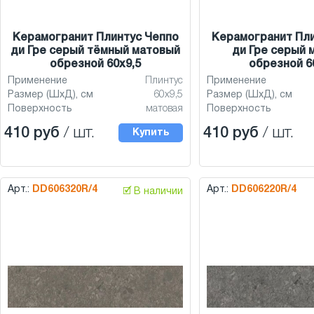
Керамогранит Плинтус Чеппо
Керамогранит Пли
ди Гре серый тёмный матовый
ди Гре серый 
обрезной 60x9,5
обрезной 6
Применение
Плинтус
Применение
Размер (ШхД), см
60x9,5
Размер (ШхД), см
Поверхность
матовая
Поверхность
410 руб
/ шт.
410 руб
/ шт.
Купить
Арт.:
DD606320R/4
Арт.:
DD606220R/4
🗹 В наличии