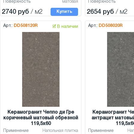
Поверхность
матовая
Поверхность
2740 руб
/ м2
2654 руб
/ м2
Купить
Арт.:
DD508120R
Арт.:
DD508020R
🗹 В наличии
Керамогранит Чеппо ди Гре
Керамогранит Че
коричневый матовый обрезной
антрацит матовы
119,5x60
119,5x6
Применение
Напольная плитка
Применение
На