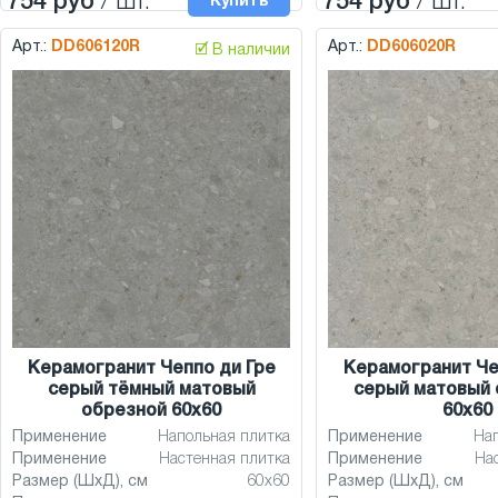
754 руб
/ шт.
754 руб
/ шт.
Купить
Арт.:
DD606120R
Арт.:
DD606020R
🗹 В наличии
Керамогранит Чеппо ди Гре
Керамогранит Че
серый тёмный матовый
серый матовый 
обрезной 60x60
60x60
Применение
Напольная плитка
Применение
На
Применение
Настенная плитка
Применение
На
Размер (ШхД), см
60x60
Размер (ШхД), см