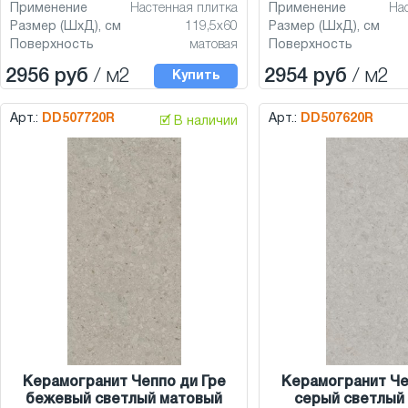
Применение
Настенная плитка
Применение
На
Размер (ШхД), см
119,5x60
Размер (ШхД), см
Поверхность
матовая
Поверхность
2956 руб
/ м2
2954 руб
/ м2
Купить
Арт.:
DD507720R
Арт.:
DD507620R
🗹 В наличии
Керамогранит Чеппо ди Гре
Керамогранит Че
бежевый светлый матовый
серый светлый