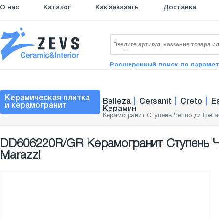
О нас
Каталог
Как заказать
Доставка
Расширенный поиск по параме
Керамическая плитка
Belleza
|
Cersanit
|
Creto
|
E
и керамогранит
Керамин
Керамогранит Ступень Чеппо ди Гре а
DD606220R/GR Керамогранит Ступень Че
Marazzi