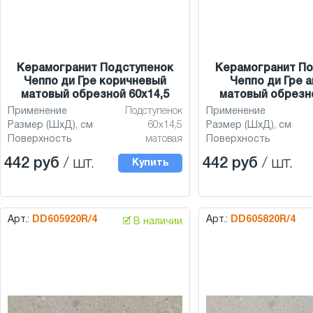
Керамогранит Подступенок
Керамогранит По
Чеппо ди Гре коричневый
Чеппо ди Гре 
матовый обрезной 60x14,5
матовый обрезно
Применение
Подступенок
Применение
Размер (ШхД), см
60x14,5
Размер (ШхД), см
Поверхность
матовая
Поверхность
442 руб
/ шт.
442 руб
/ шт.
Купить
Арт.:
DD605920R/4
Арт.:
DD605820R/4
🗹 В наличии