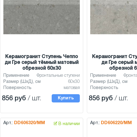
Керамогранит Ступень Чеппо
Керамогранит Сту
ди Гре серый тёмный матовый
ди Гре серый 
обрезной 60x30
обрезной 6
Применение
Фронтальные ступени
Применение
Фронт
Размер (ШхД), см
60x30
Размер (ШхД), см
Поверхность
матовая
Поверхность
856 руб
/ шт.
856 руб
/ шт.
Купить
Арт.:
DD606320/MM
Арт.:
DD606220/MM
🗹 В наличии