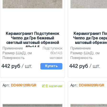
Керамогранит Подступенок
Керамогранит По
Чеппо ди Гре бежевый
Чеппо ди Гре сер
светлый матовый обрезной
матовый обрезно
60x14,5
Применение
Подступенок
Применение
Размер (ШхД), см
60x14,5
Размер (ШхД), см
Поверхность
матовая
Поверхность
442 руб
/ шт.
442 руб
/ шт.
Купить
Арт.:
DD606120R/GR
Арт.:
DD606020R/GR
🗹 В наличии