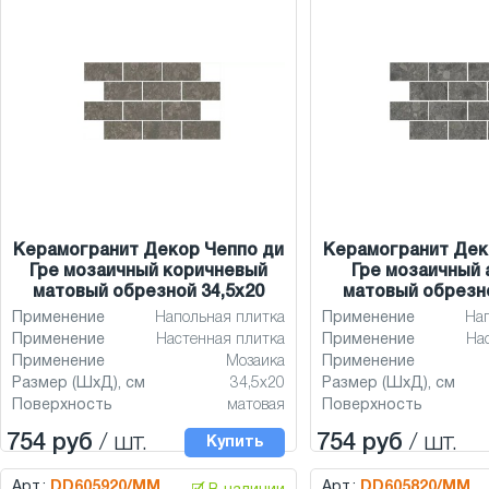
Керамогранит Декор Чеппо ди
Керамогранит Дек
Гре мозаичный коричневый
Гре мозаичный 
матовый обрезной 34,5x20
матовый обрезно
Применение
Напольная плитка
Применение
На
Применение
Настенная плитка
Применение
На
Применение
Мозаика
Применение
Размер (ШхД), см
34,5x20
Размер (ШхД), см
Поверхность
матовая
Поверхность
754 руб
/ шт.
754 руб
/ шт.
Купить
Арт.:
DD605920/MM
Арт.:
DD605820/MM