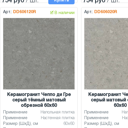
754 руб
/ шт.
754 руб
/ шт.
Купить
Арт.:
DD606120R
Арт.:
DD606020R
🗹 В наличии
Керамогранит Чеппо ди Гре
Керамогранит Че
серый тёмный матовый
серый матовый 
обрезной 60x60
60x60
Применение
Напольная плитка
Применение
На
Применение
Настенная плитка
Применение
На
Размер (ШхД), см
60x60
Размер (ШхД), см