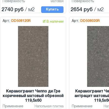
Поверхность
матовая
Поверхность
2740 руб
/ м2
2654 руб
/ м2
Купить
Арт.:
DD508120R
Арт.:
DD508020R
🗹 В наличии
Керамогранит Чеппо ди Гре
Керамогранит Че
коричневый матовый обрезной
антрацит матовы
119,5x60
119,5x6
Применение
Напольная плитка
Применение
На