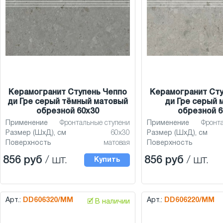
Керамогранит Ступень Чеппо
Керамогранит Сту
ди Гре серый тёмный матовый
ди Гре серый 
обрезной 60x30
обрезной 6
Применение
Фронтальные ступени
Применение
Фронт
Размер (ШхД), см
60x30
Размер (ШхД), см
Поверхность
матовая
Поверхность
856 руб
/ шт.
856 руб
/ шт.
Купить
Арт.:
DD606320/MM
Арт.:
DD606220/MM
🗹 В наличии