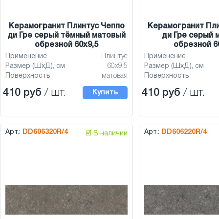
Керамогранит Плинтус Чеппо
Керамогранит Пли
ди Гре серый тёмный матовый
ди Гре серый 
обрезной 60x9,5
обрезной 6
Применение
Плинтус
Применение
Размер (ШхД), см
60x9,5
Размер (ШхД), см
Поверхность
матовая
Поверхность
410 руб
/ шт.
410 руб
/ шт.
Купить
Арт.:
DD606320R/4
Арт.:
DD606220R/4
🗹 В наличии