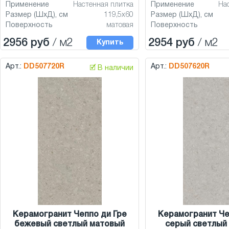
Применение
Настенная плитка
Применение
На
Размер (ШхД), см
119,5x60
Размер (ШхД), см
Поверхность
матовая
Поверхность
2956 руб
/ м2
2954 руб
/ м2
Купить
Арт.:
DD507720R
Арт.:
DD507620R
🗹 В наличии
Керамогранит Чеппо ди Гре
Керамогранит Че
бежевый светлый матовый
серый светлый