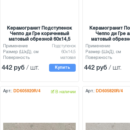
Керамогранит Подступенок
Керамогранит По
Чеппо ди Гре коричневый
Чеппо ди Гре 
матовый обрезной 60x14,5
матовый обрезно
Применение
Подступенок
Применение
Размер (ШхД), см
60x14,5
Размер (ШхД), см
Поверхность
матовая
Поверхность
442 руб
/ шт.
442 руб
/ шт.
Купить
Арт.:
DD605920R/4
Арт.:
DD605820R/4
🗹 В наличии