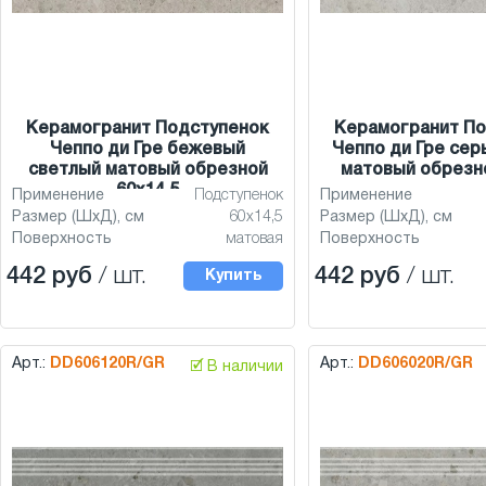
Керамогранит Подступенок
Керамогранит По
Чеппо ди Гре бежевый
Чеппо ди Гре сер
светлый матовый обрезной
матовый обрезно
60x14,5
Применение
Подступенок
Применение
Размер (ШхД), см
60x14,5
Размер (ШхД), см
Поверхность
матовая
Поверхность
442 руб
/ шт.
442 руб
/ шт.
Купить
Арт.:
DD606120R/GR
Арт.:
DD606020R/GR
🗹 В наличии