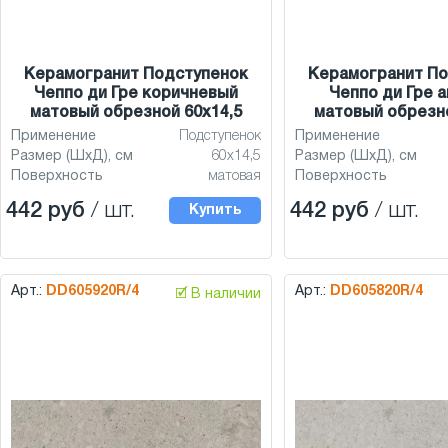
Керамогранит Подступенок
Керамогранит По
Чеппо ди Гре коричневый
Чеппо ди Гре 
матовый обрезной 60x14,5
матовый обрезно
Применение
Подступенок
Применение
Размер (ШхД), см
60x14,5
Размер (ШхД), см
Поверхность
матовая
Поверхность
442 руб
/ шт.
442 руб
/ шт.
Купить
Арт.:
DD605920R/4
Арт.:
DD605820R/4
🗹 В наличии