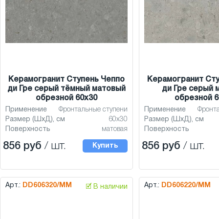
Керамогранит Ступень Чеппо
Керамогранит Сту
ди Гре серый тёмный матовый
ди Гре серый 
обрезной 60x30
обрезной 6
Применение
Фронтальные ступени
Применение
Фронт
Размер (ШхД), см
60x30
Размер (ШхД), см
Поверхность
матовая
Поверхность
856 руб
/ шт.
856 руб
/ шт.
Купить
Арт.:
DD606320/MM
Арт.:
DD606220/MM
🗹 В наличии