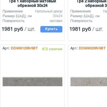
Гре 1 наборный матовый
Гре 2 наборный
обрезной 30x24
обрезной 3
Применение
Напольный декор
Применение
На
Размер (ШхД), см
30x24
Размер (ШхД), см
Поверхность
матовая
Поверхность
1981 руб
/ шт.
1981 руб
/ шт.
Купить
Арт.:
DD606120R/6BT
Арт.:
DD606020R/6BT
🗹 В наличии