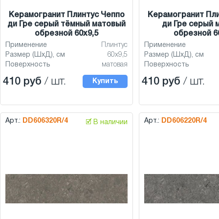
Керамогранит Плинтус Чеппо
Керамогранит Пли
ди Гре серый тёмный матовый
ди Гре серый 
обрезной 60x9,5
обрезной 6
Применение
Плинтус
Применение
Размер (ШхД), см
60x9,5
Размер (ШхД), см
Поверхность
матовая
Поверхность
410 руб
/ шт.
410 руб
/ шт.
Купить
Арт.:
DD606320R/4
Арт.:
DD606220R/4
🗹 В наличии