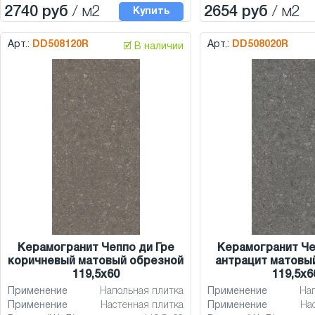
2740 руб
/ м2
2654 руб
/ м2
Купить
Арт.:
DD508120R
Арт.:
DD508020R
🗹 В наличии
Керамогранит Чеппо ди Гре
Керамогранит Че
коричневый матовый обрезной
антрацит матовы
119,5x60
119,5x6
Применение
Напольная плитка
Применение
На
Применение
Настенная плитка
Применение
На