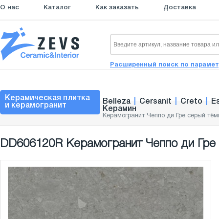
О нас
Каталог
Как заказать
Доставка
Расширенный поиск по параме
Керамическая плитка
Belleza
|
Cersanit
|
Creto
|
E
и керамогранит
Керамин
Керамогранит Чеппо ди Гре серый тём
DD606120R Керамогранит Чеппо ди Гре 