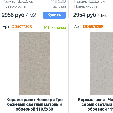
Размер (ШхД), см
119,5x60
Размер (ШхД), см
Поверхность
матовая
Поверхность
2956 руб
/ м2
2954 руб
/ м2
Купить
Арт.:
DD507720R
Арт.:
DD507620R
🗹 В наличии
Керамогранит Чеппо ди Гре
Керамогранит Че
бежевый светлый матовый
серый светлый
обрезной 119,5x60
обрезной 11