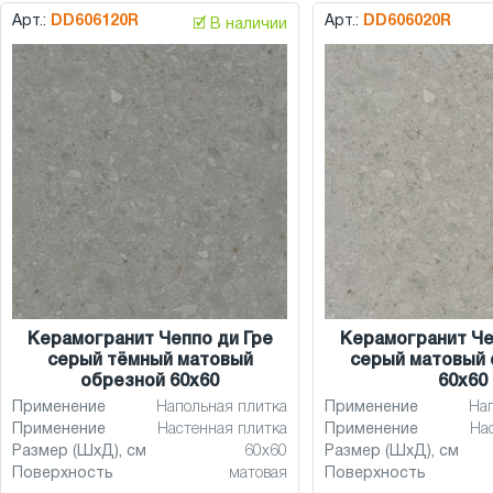
Арт.:
DD606120R
Арт.:
DD606020R
🗹 В наличии
Керамогранит Чеппо ди Гре
Керамогранит Че
серый тёмный матовый
серый матовый 
обрезной 60x60
60x60
Применение
Напольная плитка
Применение
На
Применение
Настенная плитка
Применение
На
Размер (ШхД), см
60x60
Размер (ШхД), см
Поверхность
матовая
Поверхность