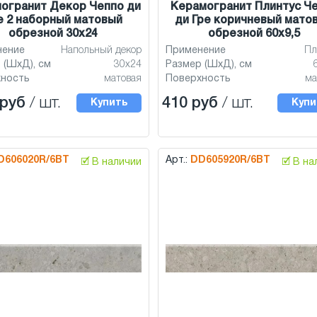
огранит Декор Чеппо ди
Керамогранит Плинтус Ч
е 2 наборный матовый
ди Гре коричневый мато
обрезной 30x24
обрезной 60x9,5
нение
Напольный декор
Применение
Пл
 (ШхД), см
30x24
Размер (ШхД), см
хность
матовая
Поверхность
ма
 руб
/ шт.
410 руб
/ шт.
Купить
Купи
D606020R/6BT
Арт.:
DD605920R/6BT
🗹 В наличии
🗹 В н