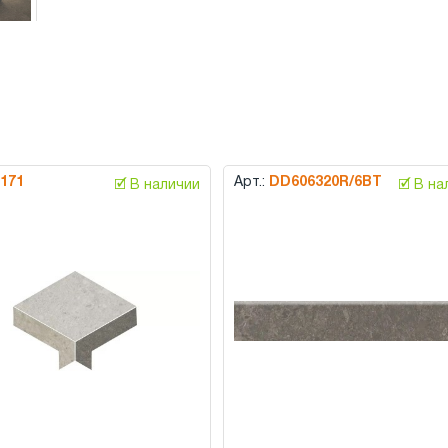
D171
Арт.:
DD606320R/6BT
🗹 В наличии
🗹 В н