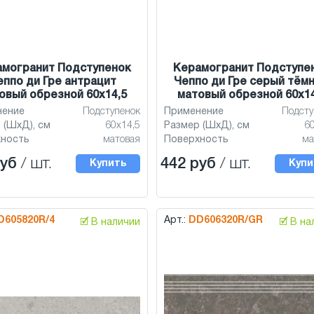
амогранит Подступенок
Керамогранит Подступе
еппо ди Гре антрацит
Чеппо ди Гре серый тём
овый обрезной 60x14,5
матовый обрезной 60x14
нение
Подступенок
Применение
Подсту
 (ШхД), см
60x14,5
Размер (ШхД), см
6
хность
матовая
Поверхность
ма
руб
/ шт.
442 руб
/ шт.
Купить
Купи
D605820R/4
Арт.:
DD606320R/GR
🗹 В наличии
🗹 В н