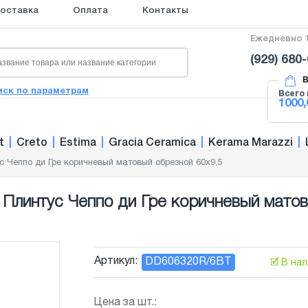
оставка
Оплата
Контакты
Ежедневно 1
(929) 680
В
иск по параметрам
Всего 
1000,
t
|
Creto
|
Estima
|
Gracia Ceramica
|
Kerama Marazzi
|
 Чеппо ди Гре коричневый матовый обрезной 60x9,5
Плинтус Чеппо ди Гре коричневый матов
Артикул:
DD606320R/6BT
🗹 В на
Цена за шт.: