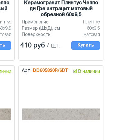
еппо
Керамогранит Плинтус Чеппо
вый
ди Гре антрацит матовый
обрезной 60x9,5
интус
Применение
Плинтус
60x9,5
Размер (ШхД), см
60x9,5
товая
Поверхность
матовая
410 руб
/ шт.
ть
Купить
Арт.:
DD605820R/6BT
аличии
🗹 В наличии