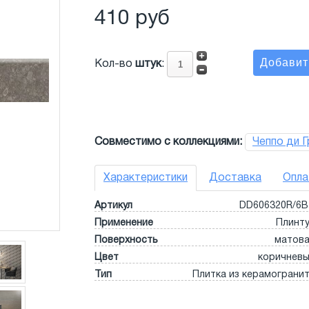
410 руб
Кол-во
штук
:
Совместимо с коллекциями:
Чеппо ди Г
Характеристики
Доставка
Опла
Артикул
DD606320R/6
Применение
Плинт
Поверхность
матов
Цвет
коричнев
Тип
Плитка из керамограни