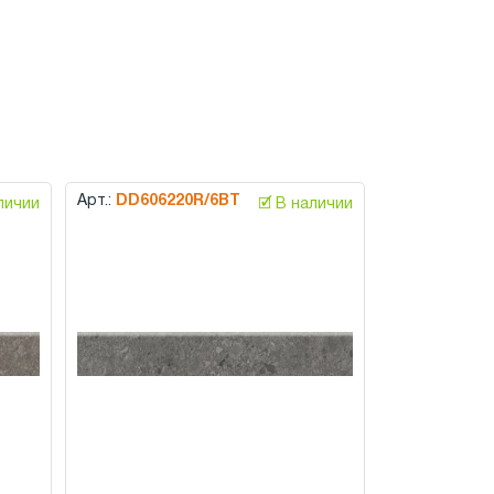
Арт.:
DD606220R/6BT
аличии
🗹 В наличии