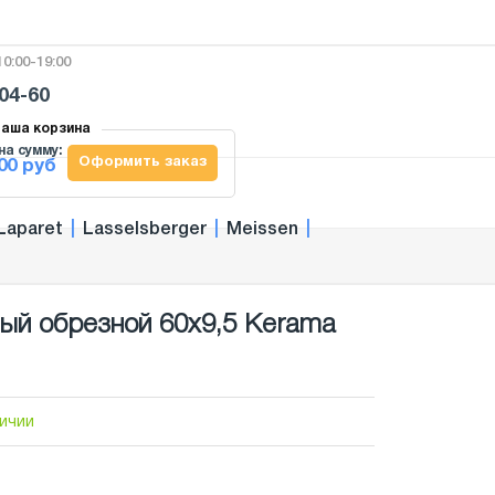
0:00-19:00
-04-60
аша корзина
на сумму:
Оформить заказ
00 руб
Laparet
|
Lasselsberger
|
Meissen
|
ый обрезной 60x9,5 Kerama
личии