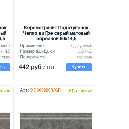
нок
Керамогранит Подступенок
ный
Чеппо ди Гре серый матовый
,5
обрезной 60x14,5
пенок
Применение
Подступенок
0x14,5
Размер (ШхД), см
60x14,5
товая
Поверхность
матовая
442 руб
/ шт.
ть
Купить
Арт.:
DD606220R/GR
аличии
🗹 В наличии