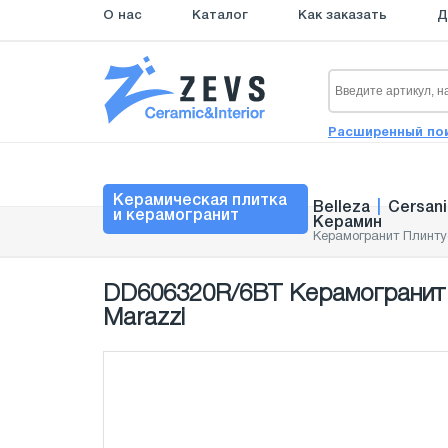
О нас
Каталог
Как заказать
Д
Расширенный по
Керамическая плитка
Belleza
|
Cersani
и керамогранит
Керамин
Керамогранит Плинтус
DD606320R/6BT Керамогранит 
Marazzi