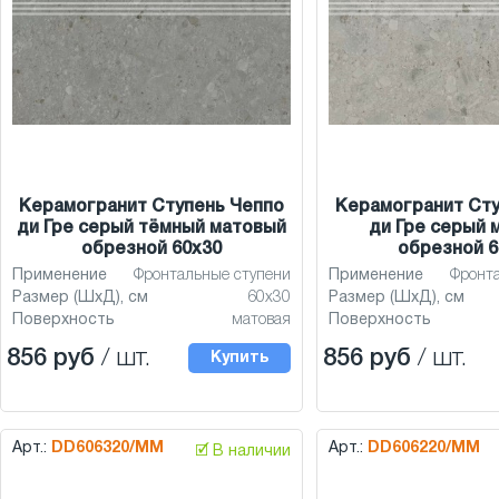
Керамогранит Ступень Чеппо
Керамогранит Сту
ди Гре серый тёмный матовый
ди Гре серый 
обрезной 60x30
обрезной 6
Применение
Фронтальные ступени
Применение
Фронт
Размер (ШхД), см
60x30
Размер (ШхД), см
Поверхность
матовая
Поверхность
856 руб
/ шт.
856 руб
/ шт.
Купить
Арт.:
DD606320/MM
Арт.:
DD606220/MM
🗹 В наличии