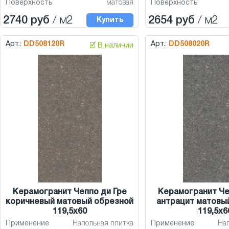
Поверхность
матовая
Поверхность
2740 руб
/ м2
2654 руб
/ м2
Купить
Арт.:
DD508120R
Арт.:
DD508020R
🗹 В наличии
Керамогранит Чеппо ди Гре
Керамогранит Че
коричневый матовый обрезной
антрацит матовы
119,5x60
119,5x6
Применение
Напольная плитка
Применение
На