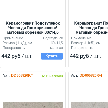
Керамогранит Подступенок
Керамогранит По
Чеппо ди Гре коричневый
Чеппо ди Гре 
матовый обрезной 60x14,5
матовый обрезно
Применение
Подступенок
Применение
Размер (ШхД), см
60x14,5
Размер (ШхД), см
Поверхность
матовая
Поверхность
442 руб
/ шт.
442 руб
/ шт.
Купить
Арт.:
DD605920R/4
Арт.:
DD605820R/4
🗹 В наличии