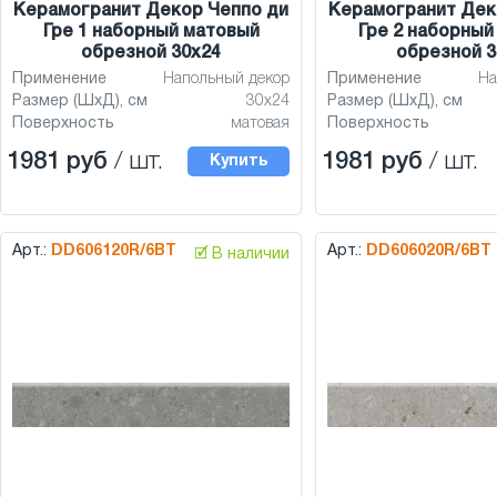
Керамогранит Декор Чеппо ди
Керамогранит Дек
Гре 1 наборный матовый
Гре 2 наборный
обрезной 30x24
обрезной 3
Применение
Напольный декор
Применение
На
Размер (ШхД), см
30x24
Размер (ШхД), см
Поверхность
матовая
Поверхность
1981 руб
/ шт.
1981 руб
/ шт.
Купить
Арт.:
DD606120R/6BT
Арт.:
DD606020R/6BT
🗹 В наличии