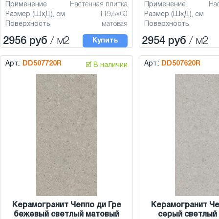
Применение
Настенная плитка
Применение
На
Размер (ШхД), см
119,5x60
Размер (ШхД), см
Поверхность
матовая
Поверхность
2956 руб
/ м2
2954 руб
/ м2
Купить
Арт.:
DD507720R
Арт.:
DD507620R
🗹 В наличии
Керамогранит Чеппо ди Гре
Керамогранит Че
бежевый светлый матовый
серый светлый