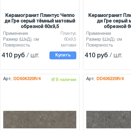
Керамогранит Плинтус Чеппо
Керамогранит Пли
ди Гре серый тёмный матовый
ди Гре серый 
обрезной 60x9,5
обрезной 6
Применение
Плинтус
Применение
Размер (ШхД), см
60x9,5
Размер (ШхД), см
Поверхность
матовая
Поверхность
410 руб
/ шт.
410 руб
/ шт.
Купить
Арт.:
DD606320R/4
Арт.:
DD606220R/4
🗹 В наличии