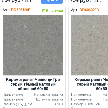
754 руб
/ шт.
754 руб
/ шт.
Купить
Арт.:
DD606120R
Арт.:
DD606020R
🗹 В наличии
Керамогранит Чеппо ди Гре
Керамогранит Че
серый тёмный матовый
серый матовый 
обрезной 60x60
60x60
Применение
Напольная плитка
Применение
На
Применение
Настенная плитка
Применение
На
Размер (ШхД), см
60x60
Размер (ШхД), см