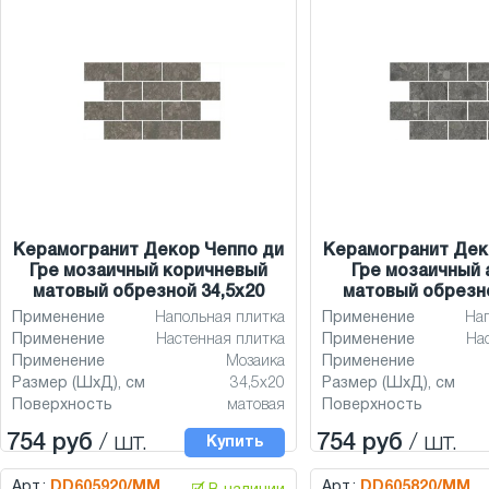
Керамогранит Декор Чеппо ди
Керамогранит Дек
Гре мозаичный коричневый
Гре мозаичный 
матовый обрезной 34,5x20
матовый обрезно
Применение
Напольная плитка
Применение
На
Применение
Настенная плитка
Применение
На
Применение
Мозаика
Применение
Размер (ШхД), см
34,5x20
Размер (ШхД), см
Поверхность
матовая
Поверхность
754 руб
/ шт.
754 руб
/ шт.
Купить
Арт.:
DD605920/MM
Арт.:
DD605820/MM