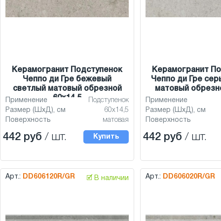
Керамогранит Подступенок
Керамогранит По
Чеппо ди Гре бежевый
Чеппо ди Гре сер
светлый матовый обрезной
матовый обрезно
60x14,5
Применение
Подступенок
Применение
Размер (ШхД), см
60x14,5
Размер (ШхД), см
Поверхность
матовая
Поверхность
442 руб
/ шт.
442 руб
/ шт.
Купить
Арт.:
DD606120R/GR
Арт.:
DD606020R/GR
🗹 В наличии