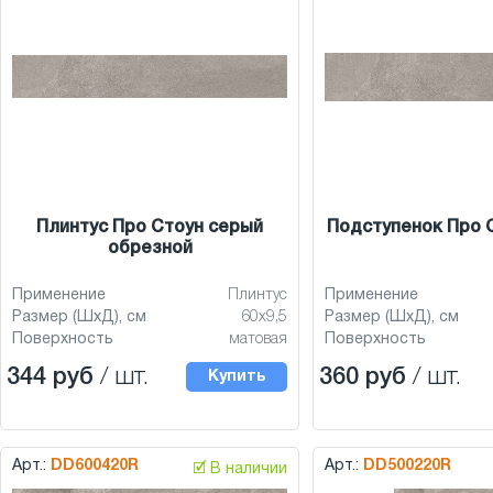
Плинтус Про Стоун серый
Подступенок Про 
обрезной
Применение
Плинтус
Применение
Размер (ШхД), см
60x9,5
Размер (ШхД), см
Поверхность
матовая
Поверхность
344 руб
/ шт.
360 руб
/ шт.
Купить
Арт.:
DD600420R
Арт.:
DD500220R
🗹 В наличии