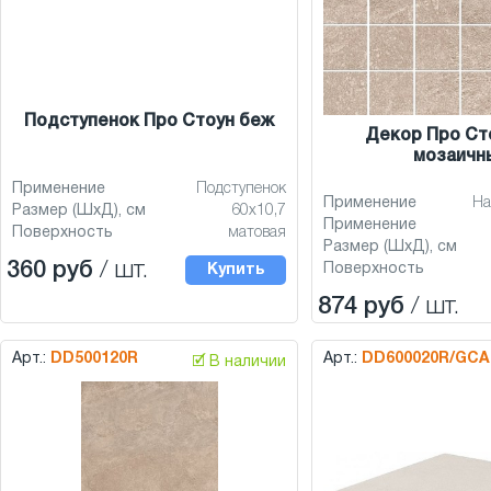
Подступенок Про Стоун беж
Декор Про Ст
мозаичн
Применение
Подступенок
Применение
На
Размер (ШхД), см
60x10,7
Применение
Поверхность
матовая
Размер (ШхД), см
360 руб
/ шт.
Поверхность
Купить
874 руб
/ шт.
Арт.:
DD500120R
Арт.:
DD600020R/GCA
🗹 В наличии