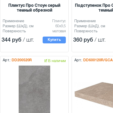
Плинтус Про Стоун серый
Подступенок Про 
темный обрезной
темны
Применение
Плинтус
Применение
Размер (ШхД), см
60x9,5
Размер (ШхД), см
Поверхность
матовая
Поверхность
344 руб
/ шт.
360 руб
/ шт.
Купить
Арт.:
DD200520R
Арт.:
DD600120R/GCA
🗹 В наличии