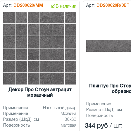
Арт.:
DD200620/MM
Арт.:
DD200620R/3BT
🗹 В наличии
Плинтус Про Стоу
Декор Про Стоун антрацит
обрезн
мозаичный
Применение
Применение
Напольный декор
Размер (ШхД), см
Применение
Мозаика
Поверхность
Размер (ШхД), см
30x30
344 руб
/ шт.
Поверхность
матовая