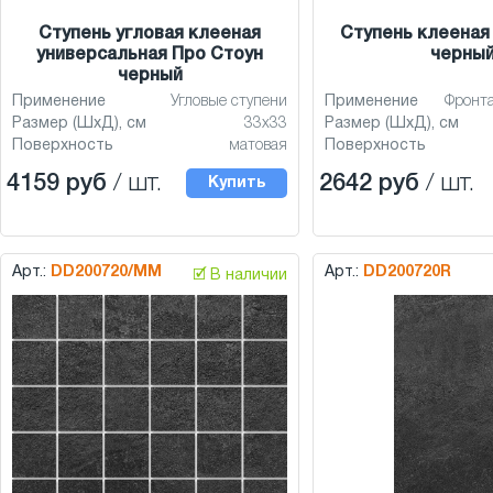
Ступень угловая клееная
Ступень клееная
универсальная Про Стоун
черны
черный
Применение
Угловые ступени
Применение
Фронт
Размер (ШхД), см
33x33
Размер (ШхД), см
Поверхность
матовая
Поверхность
4159 руб
/ шт.
2642 руб
/ шт.
Купить
Арт.:
DD200720/MM
Арт.:
DD200720R
🗹 В наличии