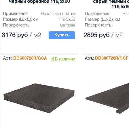
чёрный обрезной 119,5x60
серый тёмный 
119,5x6
Применение
Напольная плитка
Применение
На
Размер (ШхД), см
119,5x60
Размер (ШхД), см
Поверхность
матовая
Поверхность
3176 руб
/ м2
2895 руб
/ м2
Купить
Арт.:
DD600720R/GCA
Арт.:
DD600720R/GCF
🗹 В наличии