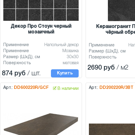
Декор Про Стоун черный
Керамогранит П
мозаичный
чёрный обр
Применение
Напольный декор
Применение
На
Применение
Мозаика
Размер (ШхД), см
Размер (ШхД), см
30x30
Поверхность
Поверхность
матовая
2690 руб
/ м2
874 руб
/ шт.
Купить
Арт.:
DD600220R/GCF
Арт.:
DD200220R/3BT
🗹 В наличии