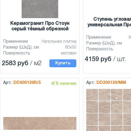
Ступень углова
Керамогранит Про Стоун
универсальная Пр
серый тёмный обрезной
Применение
У
Применение
Напольная плитка
Размер (ШхД), см
Размер (ШхД), см
60x30
Поверхность
Поверхность
матовая
4159 руб
/ шт.
2583 руб
/ м2
Купить
Арт.:
DD600120R/5
Арт.:
DD200120/MM
🗹 В наличии