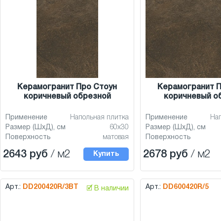
Керамогранит Про Стоун
Керамогранит П
коричневый обрезной
коричневый о
Применение
Напольная плитка
Применение
На
Размер (ШхД), см
60x30
Размер (ШхД), см
Поверхность
матовая
Поверхность
2643 руб
/ м2
2678 руб
/ м2
Купить
Арт.:
DD200420R/3BT
Арт.:
DD600420R/5
🗹 В наличии