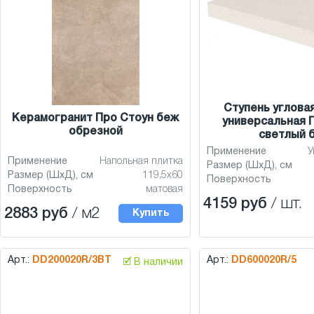
Ступень углова
Керамогранит Про Стоун беж
универсальная 
обрезной
светлый 
Применение
У
Применение
Напольная плитка
Размер (ШхД), см
Размер (ШхД), см
119,5x60
Поверхность
Поверхность
матовая
4159 руб
/ шт.
2883 руб
/ м2
Купить
Арт.:
DD200020R/3BT
Арт.:
DD600020R/5
🗹 В наличии