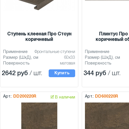
Ступень клееная Про Стоун
Плинтус Про
коричневый
коричневый о
Применение
Фронтальные ступени
Применение
Размер (ШхД), см
60x33
Размер (ШхД), см
Поверхность
матовая
Поверхность
2642 руб
/ шт.
344 руб
/ шт.
Купить
Арт.:
DD200220R
Арт.:
DD600220R
🗹 В наличии