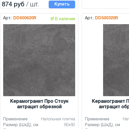
874 руб
/ шт.
Купить
Арт.:
DD600620R
Арт.:
DD500320R
🗹 В наличии
Керамогранит Про Стоун
Керамогранит П
антрацит обрезной
антрацит об
Применение
Напольная плитка
Применение
На
Размер (ШхД), см
60x60
Размер (ШхД), см