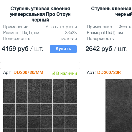
Ступень угловая клееная
Ступень клееная
универсальная Про Стоун
черны
черный
Применение
Угловые ступени
Применение
Фронт
Размер (ШхД), см
33x33
Размер (ШхД), см
Поверхность
матовая
Поверхность
4159 руб
/ шт.
2642 руб
/ шт.
Купить
Арт.:
DD200720/MM
Арт.:
DD200720R
🗹 В наличии