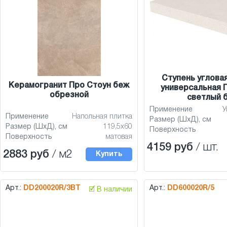
Ступень углова
Керамогранит Про Стоун беж
универсальная 
обрезной
светлый 
Применение
У
Применение
Напольная плитка
Размер (ШхД), см
Размер (ШхД), см
119,5x60
Поверхность
Поверхность
матовая
4159 руб
/ шт.
2883 руб
/ м2
Купить
Арт.:
DD200020R/3BT
Арт.:
DD600020R/5
🗹 В наличии