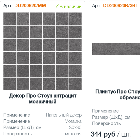
Арт.:
DD200620/MM
Арт.:
DD200620R/3BT
🗹 В наличии
Плинтус Про Стоу
Декор Про Стоун антрацит
обрезн
мозаичный
Применение
Применение
Напольный декор
Размер (ШхД), см
Применение
Мозаика
Поверхность
Размер (ШхД), см
30x30
344 руб
/ шт.
Поверхность
матовая