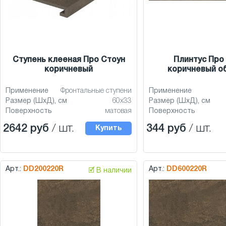
Ступень клееная Про Стоун
Плинтус Про
коричневый
коричневый о
Применение
Фронтальные ступени
Применение
Размер (ШхД), см
60x33
Размер (ШхД), см
Поверхность
матовая
Поверхность
2642 руб
/ шт.
344 руб
/ шт.
Купить
Арт.:
DD200220R
Арт.:
DD600220R
🗹 В наличии