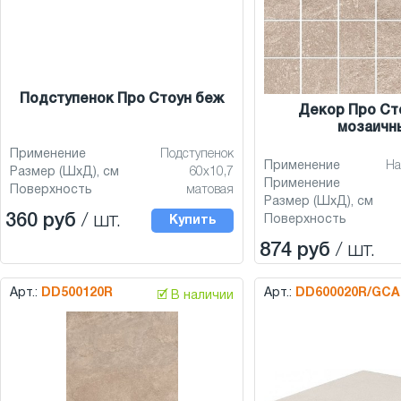
Подступенок Про Стоун беж
Декор Про Ст
мозаичн
Применение
Подступенок
Применение
На
Размер (ШхД), см
60x10,7
Применение
Поверхность
матовая
Размер (ШхД), см
360 руб
/ шт.
Поверхность
Купить
874 руб
/ шт.
Арт.:
DD500120R
Арт.:
DD600020R/GCA
🗹 В наличии