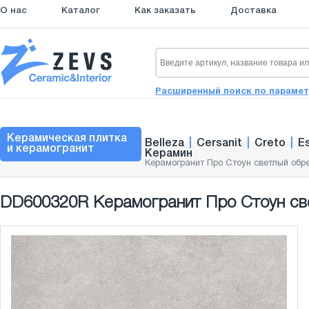
О нас
Каталог
Как заказать
Доставка
Расширенный поиск по параме
Керамическая плитка
Belleza
|
Cersanit
|
Creto
|
E
и керамогранит
Керамин
Керамогранит Про Стоун светлый обр
DD600320R Керамогранит Про Стоун све