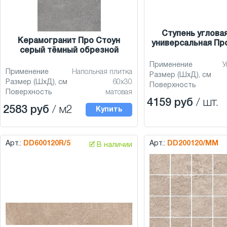
Ступень углова
Керамогранит Про Стоун
универсальная Пр
серый тёмный обрезной
Применение
У
Применение
Напольная плитка
Размер (ШхД), см
Размер (ШхД), см
60x30
Поверхность
Поверхность
матовая
4159 руб
/ шт.
2583 руб
/ м2
Купить
Арт.:
DD600120R/5
Арт.:
DD200120/MM
🗹 В наличии