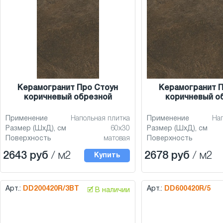
Керамогранит Про Стоун
Керамогранит П
коричневый обрезной
коричневый о
Применение
Напольная плитка
Применение
На
Размер (ШхД), см
60x30
Размер (ШхД), см
Поверхность
матовая
Поверхность
2643 руб
/ м2
2678 руб
/ м2
Купить
Арт.:
DD200420R/3BT
Арт.:
DD600420R/5
🗹 В наличии