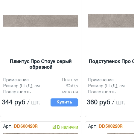
Плинтус Про Стоун серый
Подступенок Про 
обрезной
Применение
Плинтус
Применение
Размер (ШхД), см
60x9,5
Размер (ШхД), см
Поверхность
матовая
Поверхность
344 руб
/ шт.
360 руб
/ шт.
Купить
Арт.:
DD600420R
Арт.:
DD500220R
🗹 В наличии