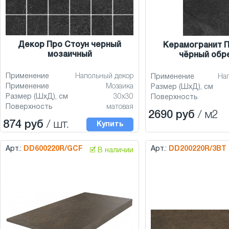
Декор Про Стоун черный
Керамогранит П
мозаичный
чёрный обр
Применение
Напольный декор
Применение
На
Применение
Мозаика
Размер (ШхД), см
Размер (ШхД), см
30x30
Поверхность
Поверхность
матовая
2690 руб
/ м2
874 руб
/ шт.
Купить
Арт.:
DD600220R/GCF
Арт.:
DD200220R/3BT
🗹 В наличии