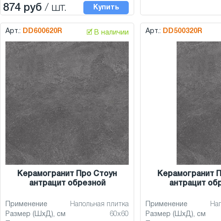
874 руб
/ шт.
Купить
Арт.:
DD600620R
Арт.:
DD500320R
🗹 В наличии
Керамогранит Про Стоун
Керамогранит П
антрацит обрезной
антрацит об
Применение
Напольная плитка
Применение
На
Размер (ШхД), см
60x60
Размер (ШхД), см