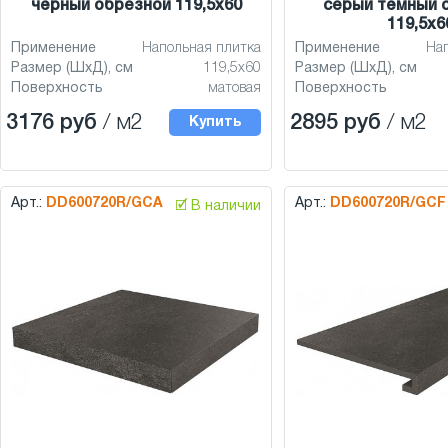
чёрный обрезной 119,5x60
серый тёмный 
119,5x6
Применение
Напольная плитка
Применение
На
Размер (ШхД), см
119,5x60
Размер (ШхД), см
Поверхность
матовая
Поверхность
3176 руб
/ м2
2895 руб
/ м2
Купить
Арт.:
DD600720R/GCA
Арт.:
DD600720R/GCF
🗹 В наличии