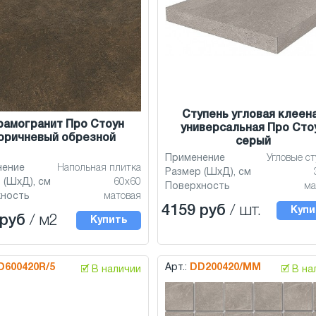
Ступень угловая клеен
рамогранит Про Стоун
универсальная Про Сто
оричневый обрезной
серый
Применение
Угловые с
нение
Напольная плитка
Размер (ШхД), см
 (ШхД), см
60x60
Поверхность
ма
хность
матовая
4159 руб
/ шт.
Купи
 руб
/ м2
Купить
D600420R/5
Арт.:
DD200420/MM
🗹 В наличии
🗹 В н