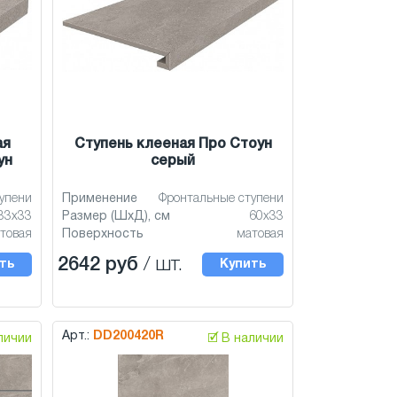
ая
Ступень клееная Про Стоун
ун
серый
тупени
Применение
Фронтальные ступени
33x33
Размер (ШхД), см
60x33
товая
Поверхность
матовая
2642 руб
/ шт.
ть
Купить
Арт.:
DD200420R
аличии
🗹 В наличии