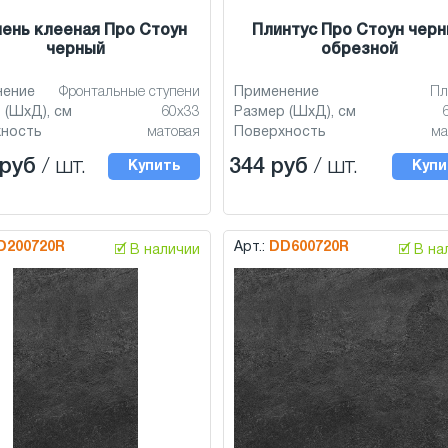
ень клееная Про Стоун
Плинтус Про Стоун чер
черный
обрезной
нение
Фронтальные ступени
Применение
Пл
 (ШхД), см
60x33
Размер (ШхД), см
хность
матовая
Поверхность
ма
 руб
/ шт.
344 руб
/ шт.
Купить
Купи
D200720R
Арт.:
DD600720R
🗹 В наличии
🗹 В н