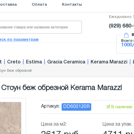
оставка
Оплата
Контакты
Ежедневно 1
(929) 680
В
иск по параметрам
Всего 
1000,
t
|
Creto
|
Estima
|
Gracia Ceramica
|
Kerama Marazzi
|
оун беж обрезной
Стоун беж обрезной Kerama Marazzi
Артикул:
DD600120R
🗹 В наличии
Цена за м2:
Цена за упак. 