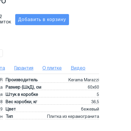
уб
2
литок
та
Гарантия
О плитке
Видео
0R
Производитель
Kerama Marazzi
ка
Размер (ШхД), см
60x60
ая
Штук в коробке
5
,8
Вес коробки, кг
36,5
9
Цвет
бежевый
он
Тип
Плитка из керамогранита