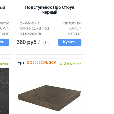
ный
Подступенок Про Стоун
черный
интус
Применение
Подступенок
60x9,5
Размер (ШхД), см
60x10,7
товая
Поверхность
матовая
360 руб
/ шт.
ть
Купить
Арт.:
DD600220R/GCA
аличии
🗹 В наличии