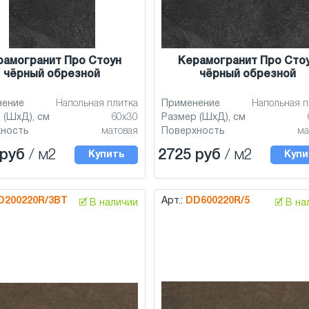
рамогранит Про Стоун
Керамогранит Про Сто
чёрный обрезной
чёрный обрезной
нение
Напольная плитка
Применение
Напольная п
 (ШхД), см
60x30
Размер (ШхД), см
хность
матовая
Поверхность
ма
 руб
/ м2
2725 руб
/ м2
Купить
Купи
D200220R/3BT
Арт.:
DD600220R/5
🗹 В наличии
🗹 В н