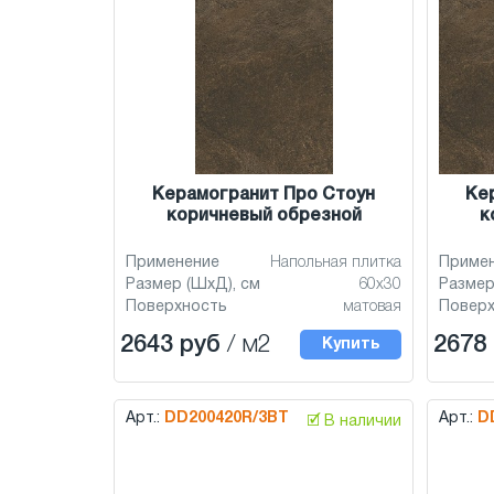
Керамогранит Про Стоун
Ке
коричневый обрезной
к
Применение
Напольная плитка
Приме
Размер (ШхД), см
60x30
Размер
Поверхность
матовая
Повер
2643 руб
/ м2
2678
Купить
Арт.:
DD200420R/3BT
Арт.:
D
🗹 В наличии