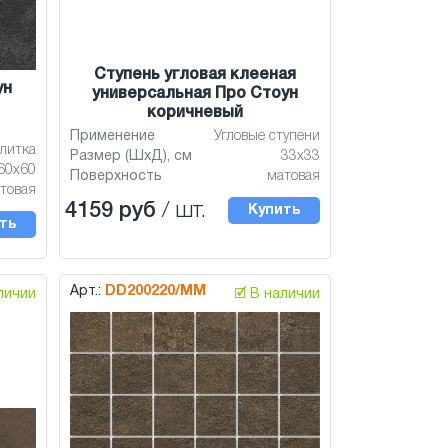
Ступень угловая клееная
ун
универсальная Про Стоун
коричневый
Применение
Угловые ступени
литка
Размер (ШхД), см
33x33
60x60
Поверхность
матовая
товая
4159 руб
/ шт.
Купить
ть
Арт.:
DD200220/MM
аличии
🗹 В наличии