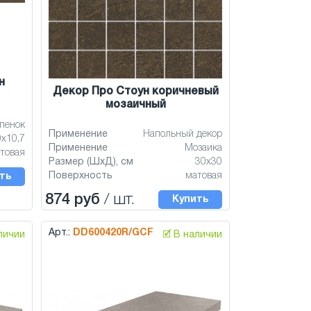
н
Декор Про Стоун коричневый
мозаичный
пенок
Применение
Напольный декор
0x10,7
Применение
Мозаика
товая
Размер (ШхД), см
30x30
Поверхность
матовая
ть
874 руб
/ шт.
Купить
Арт.:
DD600420R/GCF
аличии
🗹 В наличии