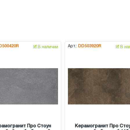
D500420R
Арт.:
DD503920R
🗹 В наличии
🗹 В н
рамогранит Про Стоун
Керамогранит Про Сто