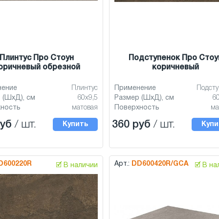
Плинтус Про Стоун
Подступенок Про Стоу
оричневый обрезной
коричневый
нение
Плинтус
Применение
Подсту
 (ШхД), см
60x9,5
Размер (ШхД), см
6
хность
матовая
Поверхность
ма
руб
/ шт.
360 руб
/ шт.
Купить
Купи
D600220R
Арт.:
DD600420R/GCA
🗹 В наличии
🗹 В н