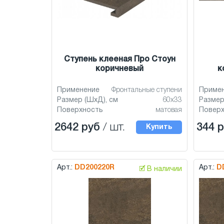
Ступень клееная Про Стоун
коричневый
к
Применение
Фронтальные ступени
Приме
Размер (ШхД), см
60x33
Размер
Поверхность
матовая
Повер
2642 руб
/ шт.
344 
Купить
Арт.:
DD200220R
Арт.:
D
🗹 В наличии