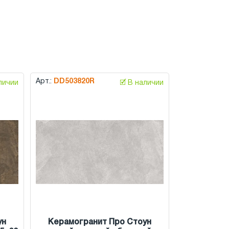
Арт.:
DD503820R
аличии
🗹 В наличии
ун
Керамогранит Про Стоун