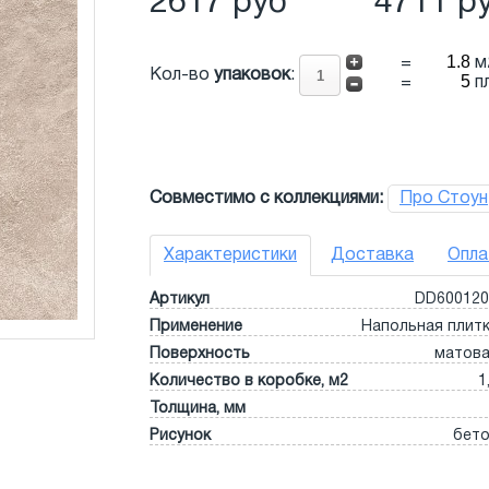
2617 руб
4711 р
=
м
Кол-во
упаковок
:
=
п
Совместимо с коллекциями:
Про Стоун
Характеристики
Доставка
Опла
Артикул
DD60012
Применение
Напольная плит
Поверхность
матов
Количество в коробке, м2
1
Толщина, мм
Рисунок
бет