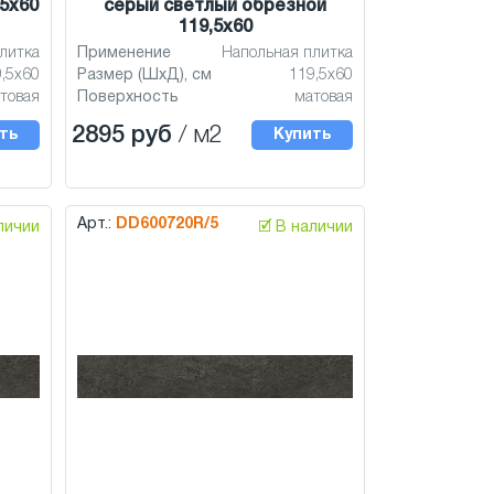
5x60
серый светлый обрезной
119,5x60
литка
Применение
Напольная плитка
,5x60
Размер (ШхД), см
119,5x60
товая
Поверхность
матовая
2895 руб
/ м2
ть
Купить
Арт.:
DD600720R/5
аличии
🗹 В наличии