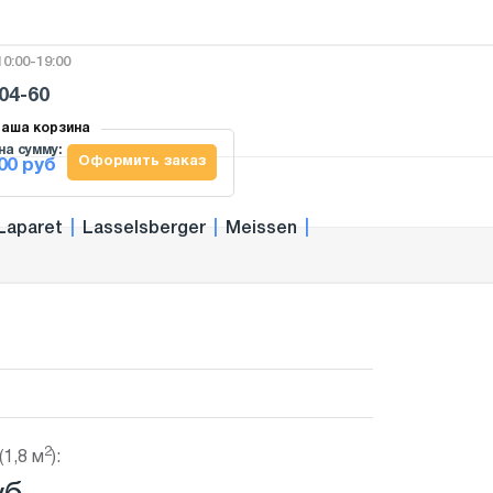
0:00-19:00
-04-60
аша корзина
на сумму:
Оформить заказ
00 руб
Laparet
|
Lasselsberger
|
Meissen
|
2
(1,8 м
):