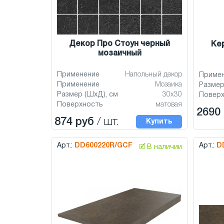
Декор Про Стоун черный
Ке
мозаичный
Применение
Напольный декор
Приме
Применение
Мозаика
Размер
Размер (ШхД), см
30x30
Повер
Поверхность
матовая
2690
874 руб
/ шт.
Купить
Арт.:
DD600220R/GCF
Арт.:
D
🗹 В наличии