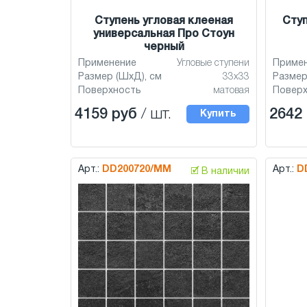
Ступень угловая клееная
Ступ
универсальная Про Стоун
черный
Применение
Угловые ступени
Приме
Размер (ШхД), см
33x33
Размер
Поверхность
матовая
Повер
4159 руб
/ шт.
2642
Купить
Арт.:
DD200720/MM
Арт.:
D
🗹 В наличии