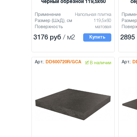
чёрный обрезной 119,5x60
се
Применение
Напольная плитка
Приме
Размер (ШхД), см
119,5x60
Размер
Поверхность
матовая
Повер
3176 руб
/ м2
2895
Купить
Арт.:
DD600720R/GCA
Арт.:
D
🗹 В наличии