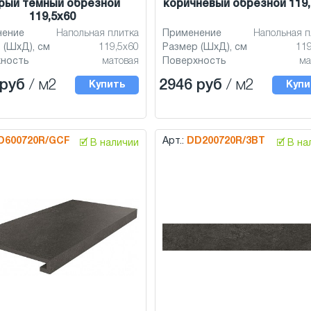
рый тёмный обрезной
коричневый обрезной 119,
119,5x60
нение
Напольная плитка
Применение
Напольная п
 (ШхД), см
119,5x60
Размер (ШхД), см
119
хность
матовая
Поверхность
ма
 руб
/ м2
2946 руб
/ м2
Купить
Купи
D600720R/GCF
Арт.:
DD200720R/3BT
🗹 В наличии
🗹 В н