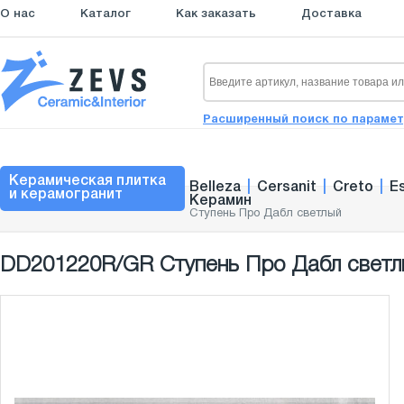
О нас
Каталог
Как заказать
Доставка
Расширенный поиск по параме
Керамическая плитка
Belleza
|
Cersanit
|
Creto
|
E
и керамогранит
Керамин
Ступень Про Дабл светлый
DD201220R/GR Ступень Про Дабл светл