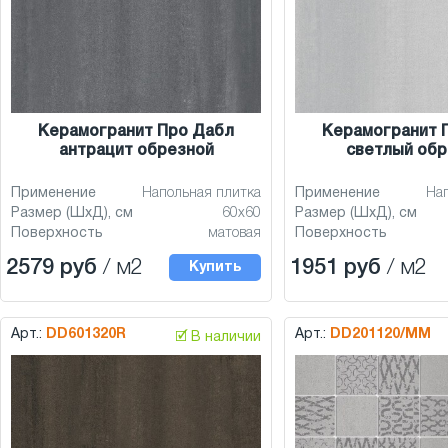
Керамогранит Про Дабл
Керамогранит 
антрацит обрезной
светлый обр
Применение
Напольная плитка
Применение
На
Размер (ШхД), см
60x60
Размер (ШхД), см
Поверхность
матовая
Поверхность
2579 руб
/ м2
1951 руб
/ м2
Купить
Арт.:
DD601320R
Арт.:
DD201120/MM
🗹 В наличии