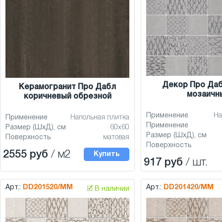
Декор Про Да
Керамогранит Про Дабл
мозаичн
коричневый обрезной
Применение
На
Применение
Напольная плитка
Применение
Размер (ШхД), см
60x60
Размер (ШхД), см
Поверхность
матовая
Поверхность
2555 руб
/ м2
Купить
917 руб
/ шт.
Арт.:
DD201520/MM
Арт.:
DD201420/MM
🗹 В наличии