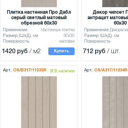
Плитка настенная Про Дабл
Декор чипсет 
серый светлый матовый
антрацит матовы
обрезной 60x30
60x30
Применение
Настенная плитка
Применение
Декорати
Размер (ШхД), см
60x30
Размер (ШхД), см
Поверхность
матовая
Поверхность
1420 руб
/ м2
712 руб
/ шт.
Купить
Арт.:
OS/B317/11235R
Арт.:
OS/A317/11234R
🗹 В наличии