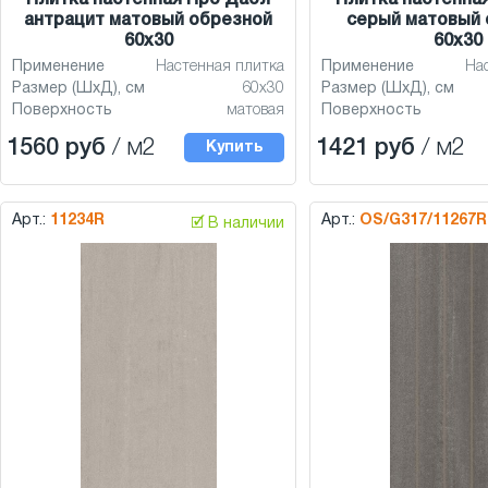
Плитка настенная Про Дабл
Плитка настенна
антрацит матовый обрезной
серый матовый 
60x30
60x30
Применение
Настенная плитка
Применение
На
Размер (ШхД), см
60x30
Размер (ШхД), см
Поверхность
матовая
Поверхность
1560 руб
/ м2
1421 руб
/ м2
Купить
Арт.:
11234R
Арт.:
OS/G317/11267R
🗹 В наличии