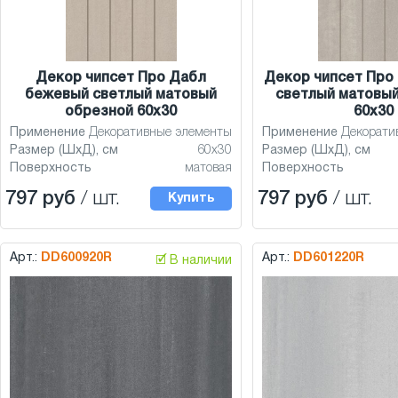
Декор чипсет Про Дабл
Декор чипсет Про
бежевый светлый матовый
светлый матовый
обрезной 60x30
60x30
Применение
Декоративные элементы
Применение
Декорати
Размер (ШхД), см
60x30
Размер (ШхД), см
Поверхность
матовая
Поверхность
797 руб
/ шт.
797 руб
/ шт.
Купить
Арт.:
DD600920R
Арт.:
DD601220R
🗹 В наличии