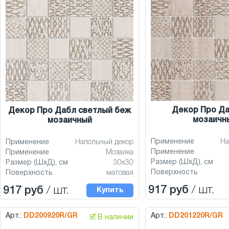
Декор Про Д
Декор Про Дабл светлый беж
мозаичн
мозаичный
Применение
На
Применение
Напольный декор
Применение
Применение
Мозаика
Размер (ШхД), см
Размер (ШхД), см
30x30
Поверхность
Поверхность
матовая
917 руб
/ шт.
917 руб
/ шт.
Купить
Арт.:
DD200920R/GR
Арт.:
DD201220R/GR
🗹 В наличии