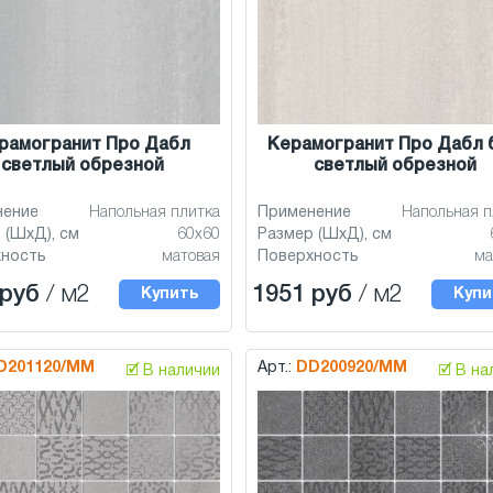
рамогранит Про Дабл
Керамогранит Про Дабл 
светлый обрезной
светлый обрезной
нение
Напольная плитка
Применение
Напольная п
 (ШхД), см
60x60
Размер (ШхД), см
хность
матовая
Поверхность
ма
 руб
/ м2
1951 руб
/ м2
Купить
Купи
D201120/MM
Арт.:
DD200920/MM
🗹 В наличии
🗹 В н