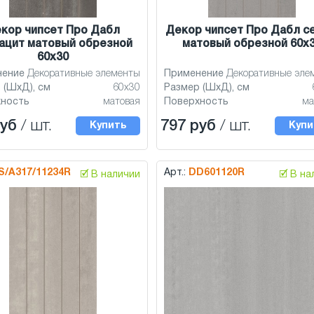
кор чипсет Про Дабл
Декор чипсет Про Дабл с
ацит матовый обрезной
матовый обрезной 60x
60x30
нение
Декоративные элементы
Применение
Декоративные эле
 (ШхД), см
60x30
Размер (ШхД), см
хность
матовая
Поверхность
ма
руб
/ шт.
797 руб
/ шт.
Купить
Купи
S/A317/11234R
Арт.:
DD601120R
🗹 В наличии
🗹 В н