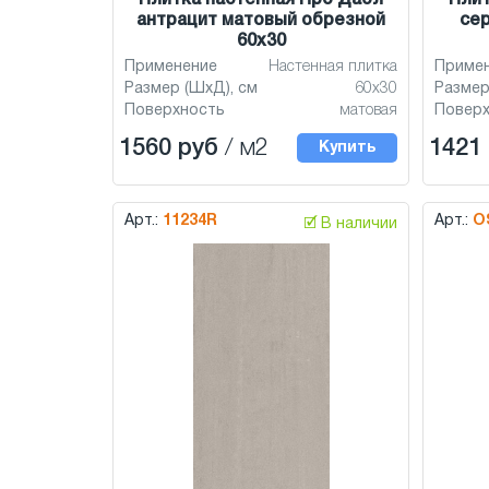
Плитка настенная Про Дабл
Плит
антрацит матовый обрезной
се
60x30
Применение
Настенная плитка
Приме
Размер (ШхД), см
60x30
Размер
Поверхность
матовая
Повер
1560 руб
/ м2
1421
Купить
Арт.:
11234R
Арт.:
O
🗹 В наличии