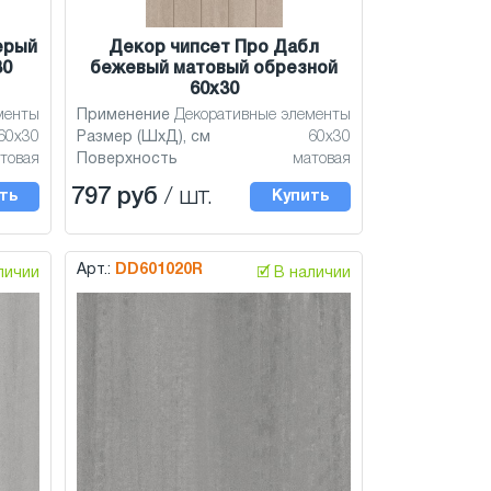
ерый
Декор чипсет Про Дабл
30
бежевый матовый обрезной
60x30
менты
Применение
Декоративные элементы
60x30
Размер (ШхД), см
60x30
товая
Поверхность
матовая
797 руб
/ шт.
ть
Купить
Арт.:
DD601020R
аличии
🗹 В наличии