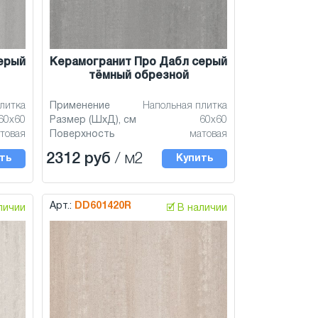
ерый
Керамогранит Про Дабл серый
тёмный обрезной
литка
Применение
Напольная плитка
60x60
Размер (ШхД), см
60x60
товая
Поверхность
матовая
2312 руб
/ м2
ть
Купить
Арт.:
DD601420R
аличии
🗹 В наличии