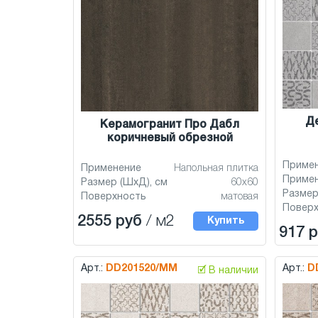
Д
Керамогранит Про Дабл
коричневый обрезной
Приме
Применение
Напольная плитка
Приме
Размер (ШхД), см
60x60
Размер
Поверхность
матовая
Повер
2555 руб
/ м2
Купить
917 
Арт.:
DD201520/MM
Арт.:
D
🗹 В наличии