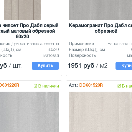
 чипсет Про Дабл серый
Керамогранит Про Дабл с
тлый матовый обрезной
обрезной
60x30
нение
Декоративные элементы
Применение
Напольная п
 (ШхД), см
60x30
Размер (ШхД), см
хность
матовая
Поверхность
ма
руб
/ шт.
1951 руб
/ м2
Купить
Купи
D601220R
Арт.:
DD601520R
🗹 В наличии
🗹 В н