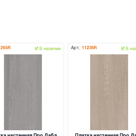
1265R
Арт.:
11236R
🗹 В наличии
🗹 В н