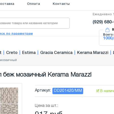
оставка
Оплата
Контакты
Ежедневно 1
(929) 680
В
иск по параметрам
Всего 
1000,
t
|
Creto
|
Estima
|
Gracia Ceramica
|
Kerama Marazzi
|
 мозаичный
 беж мозаичный Kerama Marazzi
Артикул:
DD201420/MM
🗹 В нали
Цена за шт.: