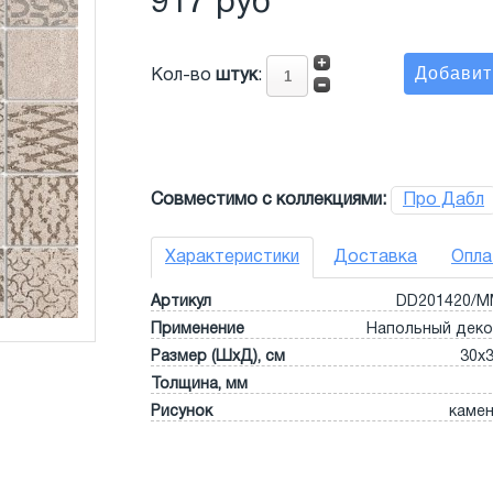
917 руб
Кол-во
штук
:
Совместимо с коллекциями:
Про Дабл
Характеристики
Доставка
Опла
Артикул
DD201420/
Применение
Напольный дек
Размер (ШхД), см
30x
Толщина, мм
Рисунок
каме