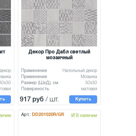
ит
Декор Про Дабл светлый
мозаичный
декор
Применение
Напольный декор
заика
Применение
Мозаика
30x30
Размер (ШхД), см
30x30
товая
Поверхность
матовая
917 руб
/ шт.
ть
Купить
Арт.:
DD201020R/GR
аличии
🗹 В наличии