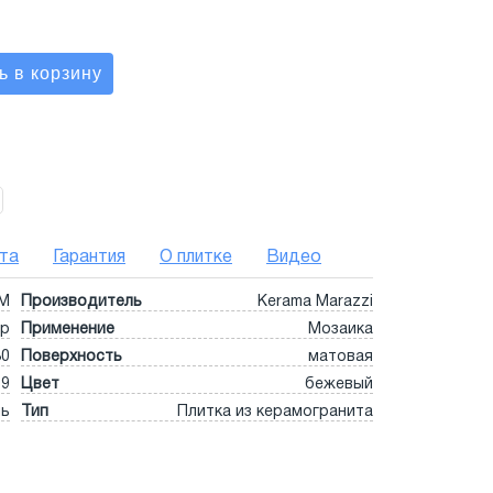
та
Гарантия
О плитке
Видео
MM
Производитель
Kerama Marazzi
ор
Применение
Мозаика
30
Поверхность
матовая
9
Цвет
бежевый
нь
Тип
Плитка из керамогранита