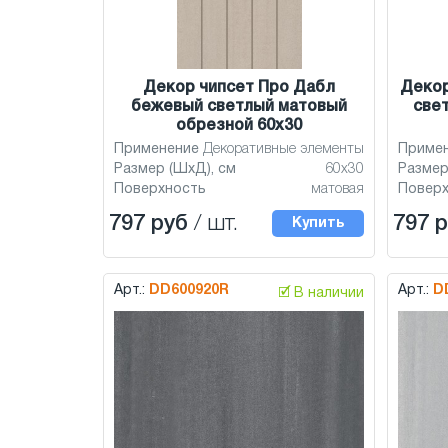
Декор чипсет Про Дабл
Декор
бежевый светлый матовый
све
обрезной 60x30
Применение
Декоративные элементы
Приме
Размер (ШхД), см
60x30
Размер
Поверхность
матовая
Повер
797 руб
/ шт.
797 
Купить
Арт.:
DD600920R
Арт.:
D
🗹 В наличии