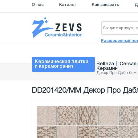
О нас
Каталог
Как заказать
Д
Расширенный по
Керамическая плитка
Belleza
|
Cersani
и керамогранит
Керамин
Декор Про Дабл беж
DD201420/MM Декор Про Дабл