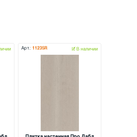
Арт.:
11235R
аличии
🗹 В наличии