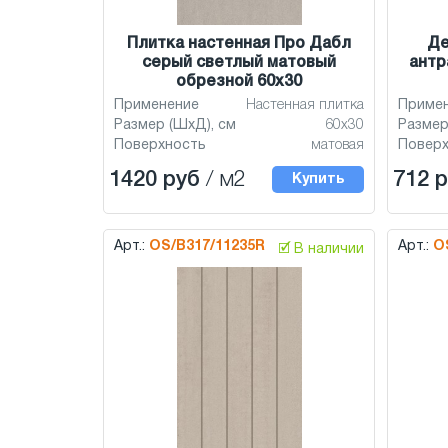
Плитка настенная Про Дабл
Де
серый светлый матовый
антр
обрезной 60x30
Применение
Настенная плитка
Приме
Размер (ШхД), см
60x30
Размер
Поверхность
матовая
Повер
1420 руб
/ м2
712 
Купить
Арт.:
OS/B317/11235R
Арт.:
O
🗹 В наличии