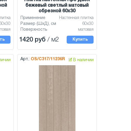
абл
Плитка настенная Про Дабл
ной
бежевый светлый матовый
обрезной 60x30
литка
Применение
Настенная плитка
60x30
Размер (ШхД), см
60x30
товая
Поверхность
матовая
1420 руб
/ м2
ть
Купить
Арт.:
OS/C317/11236R
аличии
🗹 В наличии