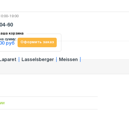
0:00-19:00
-04-60
аша корзина
на сумму:
Оформить заказ
00 руб
Laparet
|
Lasselsberger
|
Meissen
|
чии