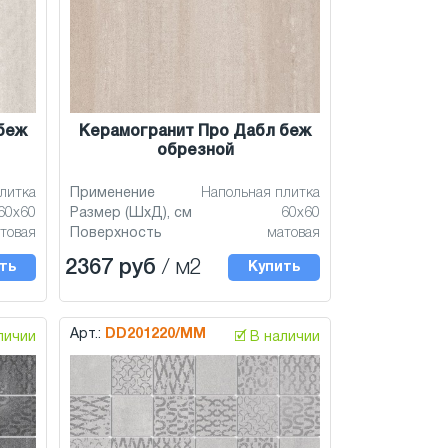
беж
Керамогранит Про Дабл беж
обрезной
литка
Применение
Напольная плитка
60x60
Размер (ШхД), см
60x60
товая
Поверхность
матовая
2367 руб
/ м2
ть
Купить
Арт.:
DD201220/MM
аличии
🗹 В наличии