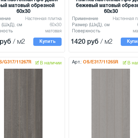
ка настенная Про Дабл
Плитка настенная Про Д
рый матовый обрезной
бежевый матовый обрез
60x30
60x30
нение
Настенная плитка
Применение
Настенная п
 (ШхД), см
60x30
Размер (ШхД), см
хность
матовая
Поверхность
ма
 руб
/ м2
1420 руб
/ м2
Купить
Купи
S/G317/11267R
Арт.:
OS/E317/11265R
🗹 В наличии
🗹 В н