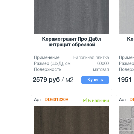
Керамогранит Про Дабл
Ке
антрацит обрезной
Применение
Напольная плитка
Приме
Размер (ШхД), см
60x60
Размер
Поверхность
матовая
Повер
2579 руб
/ м2
1951
Купить
Арт.:
DD601320R
Арт.:
D
🗹 В наличии