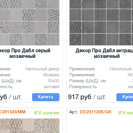
екор Про Дабл серый
Декор Про Дабл антрац
мозаичный
мозаичный
нение
Напольный декор
Применение
Напольный 
нение
Мозаика
Применение
Мо
 (ШхД), см
30x30
Размер (ШхД), см
хность
матовая
Поверхность
ма
руб
/ шт.
917 руб
/ шт.
Купить
Купи
D201420/MM
Арт.:
DD201120R/GR
🗹 В наличии
🗹 В н