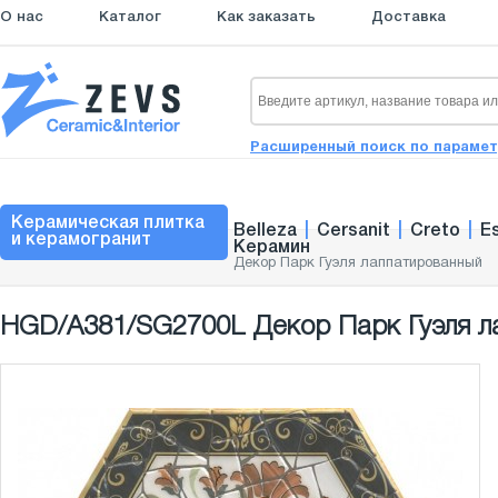
О нас
Каталог
Как заказать
Доставка
Расширенный поиск по параме
Керамическая плитка
Belleza
|
Cersanit
|
Creto
|
E
и керамогранит
Керамин
Декор Парк Гуэля лаппатированный
HGD/A381/SG2700L Декор Парк Гуэля л