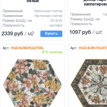
Декор Парк 
белый
лаппатиров
Применение
Напольная плитка
Применение
На
Применение
Настенная плитка
Размер (ШхД), см
Размер (ШхД), см
33,4x29
Поверхность
Поверхность
матовая
1097 руб
/ шт.
2339 руб
/ м2
Купить
Арт.:
HGD/A382/SG2700L
Арт.:
HGD/A381/SG27
🗹 В наличии