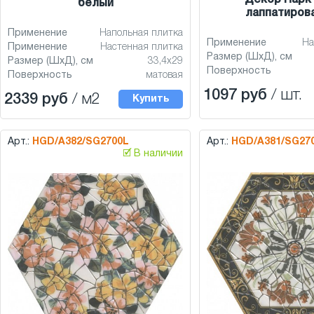
Декор Парк 
белый
лаппатиров
Применение
Напольная плитка
Применение
На
Применение
Настенная плитка
Размер (ШхД), см
Размер (ШхД), см
33,4x29
Поверхность
Поверхность
матовая
1097 руб
/ шт.
2339 руб
/ м2
Купить
Арт.:
HGD/A382/SG2700L
Арт.:
HGD/A381/SG27
🗹 В наличии