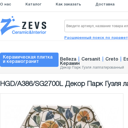
О нас
Каталог
Как заказать
Доставка
Расширенный поиск по параме
Керамическая плитка
Belleza
|
Cersanit
|
Creto
|
E
и керамогранит
Керамин
Декор Парк Гуэля лаппатированный
HGD/A386/SG2700L Декор Парк Гуэля л