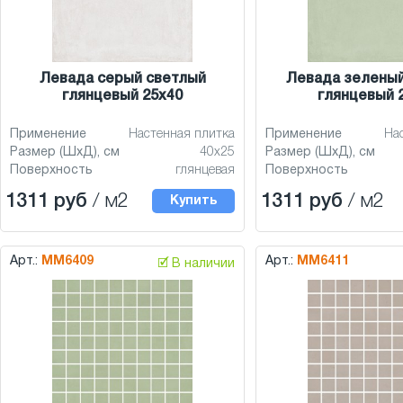
Левада серый светлый
Левада зеленый
глянцевый 25x40
глянцевый 
Применение
Настенная плитка
Применение
На
Размер (ШхД), см
40x25
Размер (ШхД), см
Поверхность
глянцевая
Поверхность
1311 руб
/ м2
1311 руб
/ м2
Купить
Арт.:
MM6409
Арт.:
MM6411
🗹 В наличии