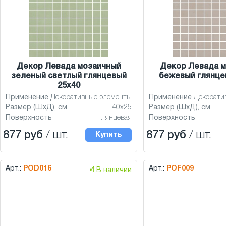
Декор Левада мозаичный
Декор Левада 
зеленый светлый глянцевый
бежевый глянце
25x40
Применение
Декоративные элементы
Применение
Декорати
Размер (ШхД), см
40x25
Размер (ШхД), см
Поверхность
глянцевая
Поверхность
877 руб
/ шт.
877 руб
/ шт.
Купить
Арт.:
POD016
Арт.:
POF009
🗹 В наличии