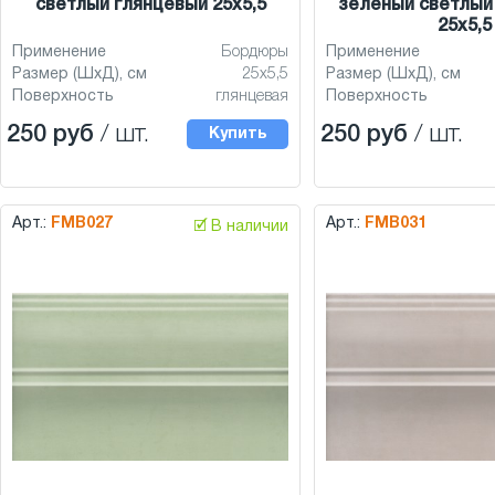
светлый глянцевый 25x5,5
зеленый светлый
25x5,5
Применение
Бордюры
Применение
Размер (ШхД), см
25x5,5
Размер (ШхД), см
Поверхность
глянцевая
Поверхность
250 руб
/ шт.
250 руб
/ шт.
Купить
Арт.:
FMB027
Арт.:
FMB031
🗹 В наличии