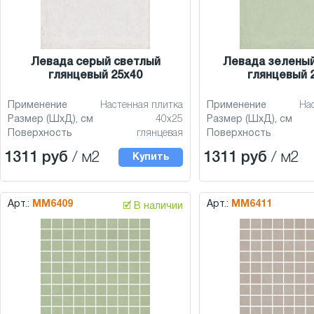
Левада серый светлый
Левада зеленый
глянцевый 25x40
глянцевый 
Применение
Настенная плитка
Применение
На
Размер (ШхД), см
40x25
Размер (ШхД), см
Поверхность
глянцевая
Поверхность
1311 руб
/ м2
1311 руб
/ м2
Купить
Арт.:
MM6409
Арт.:
MM6411
🗹 В наличии