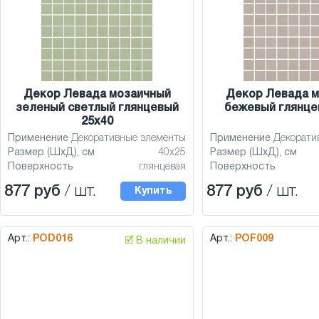
Декор Левада мозаичный
Декор Левада 
зеленый светлый глянцевый
бежевый глянце
25x40
Применение
Декоративные элементы
Применение
Декорати
Размер (ШхД), см
40x25
Размер (ШхД), см
Поверхность
глянцевая
Поверхность
877 руб
/ шт.
877 руб
/ шт.
Купить
Арт.:
POD016
Арт.:
POF009
🗹 В наличии