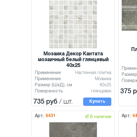
Пл
Мозаика Декор Кантата
мозаичный белый глянцевый
40x25
Приме
Применение
Настенная плитка
Размер
Применение
Мозаика
Повер
Размер (ШхД), см
40x25
375 
Поверхность
глянцевая
735 руб
/ шт.
Купить
Арт.:
6431
Арт.:
6
🗹 В наличии