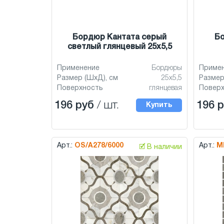
Бордюр Кантата серый
Бо
светлый глянцевый 25x5,5
Применение
Бордюры
Приме
Размер (ШхД), см
25x5,5
Размер
Поверхность
глянцевая
Повер
196 руб
/ шт.
196 
Купить
Арт.:
OS/A278/6000
Арт.:
M
🗹 В наличии