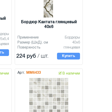
вый
Бордюр Кантата глянцевый
40x6
рдюры
Применение
Бордюры
25x5,4
Размер (ШхД), см
40x6
цевая
Поверхность
глянцевая
ть
224 руб
/ шт.
Купить
Арт.:
MM6433
аличии
🗹 В наличии