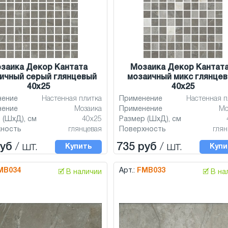
заика Декор Кантата
Мозаика Декор Кантата
ичный серый глянцевый
мозаичный микс глянце
40x25
40x25
нение
Настенная плитка
Применение
Настенная п
нение
Мозаика
Применение
Мо
 (ШхД), см
40x25
Размер (ШхД), см
хность
глянцевая
Поверхность
глян
руб
/ шт.
735 руб
/ шт.
Купить
Купи
MB034
Арт.:
FMB033
🗹 В наличии
🗹 В н