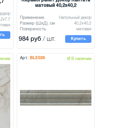
Керамогранит Декор Кантата
,7
матовый 40,2x40,2
ордюр
Применение
Напольный декор
,2x7,7
Размер (ШхД), см
40,2x40,2
товая
Поверхность
матовая
ть
984 руб
/ шт.
Купить
Арт.:
BLE026
аличии
🗹 В наличии