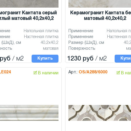
могранит Кантата серый
Керамогранит Кантата б
тлый матовый 40,2x40,2
матовый 40,2x40,2
нение
Напольная плитка
Применение
Напольная п
нение
Настенная плитка
Применение
Настенная п
 (ШхД), см
40,2x40,2
Размер (ШхД), см
40,
хность
матовая
Поверхность
ма
 руб
/ м2
1230 руб
/ м2
Купить
Купи
LE024
Арт.:
OS/A288/6000
🗹 В наличии
🗹 В н