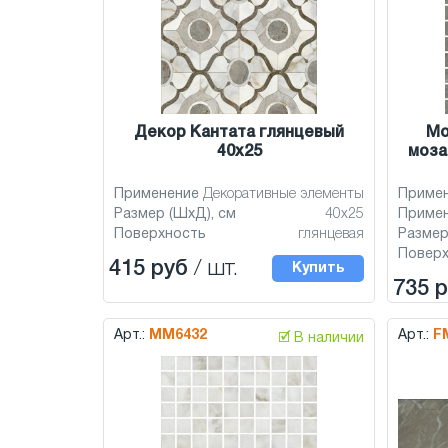
Декор Кантата глянцевый
Мо
40x25
моза
Применение
Декоративные элементы
Приме
Размер (ШхД), см
40x25
Приме
Поверхность
глянцевая
Размер
Повер
415 руб
/ шт.
Купить
735 
Арт.:
MM6432
Арт.:
F
🗹 В наличии