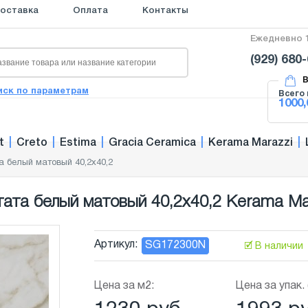
оставка
Оплата
Контакты
Ежедневно 1
(929) 680
В
иск по параметрам
Всего 
1000,
t
|
Creto
|
Estima
|
Gracia Ceramica
|
Kerama Marazzi
|
а белый матовый 40,2x40,2
та белый матовый 40,2x40,2 Kerama Ma
Артикул:
SG172300N
🗹 В наличии
Цена за м2:
Цена за упак. 