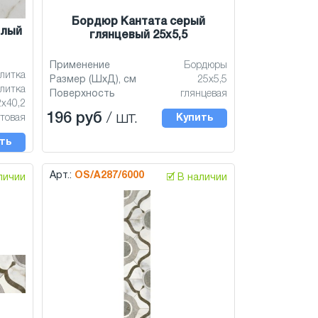
Бордюр Кантата серый
елый
глянцевый 25x5,5
Применение
Бордюры
литка
Размер (ШхД), см
25x5,5
литка
Поверхность
глянцевая
2x40,2
196 руб
/ шт.
товая
Купить
ть
Арт.:
OS/A287/6000
аличии
🗹 В наличии