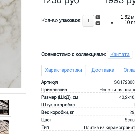
1230 руб
1993 р
=
м
Кол-во
упаковок
:
=
п
Совместимо с коллекциями:
Кантата
Характеристики
Доставка
Опла
Артикул
SG17230
Применение
Напольная плит
Размер (ШхД), см
40,2x40
Штук в коробке
Вес коробки, кг
29
Цвет
бел
Тип
Плитка из керамограни