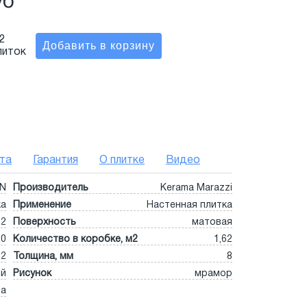
уб
2
литок
та
Гарантия
О плитке
Видео
0N
Производитель
Kerama Marazzi
ка
Применение
Настенная плитка
,2
Поверхность
матовая
10
Количество в коробке, м2
1,62
,2
Толщина, мм
8
ый
Рисунок
мрамор
та