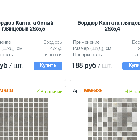
рдюр Кантата белый
Бордюр Кантата глянце
глянцевый 25x5,5
25x5,4
нение
Бордюры
Применение
Бо
 (ШхД), см
25x5,5
Размер (ШхД), см
хность
глянцевая
Поверхность
глян
руб
/ шт.
188 руб
/ шт.
Купить
Купи
M6434
Арт.:
MM6435
🗹 В наличии
🗹 В н