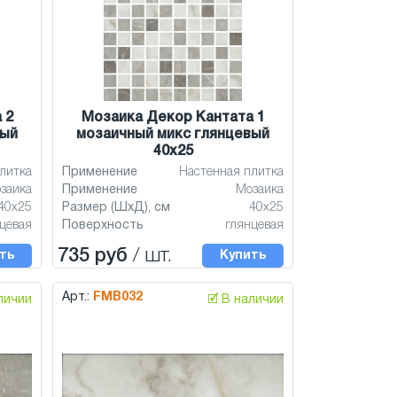
 2
Мозаика Декор Кантата 1
вый
мозаичный микс глянцевый
40x25
литка
Применение
Настенная плитка
заика
Применение
Мозаика
40x25
Размер (ШхД), см
40x25
цевая
Поверхность
глянцевая
735 руб
/ шт.
ть
Купить
Арт.:
FMB032
аличии
🗹 В наличии