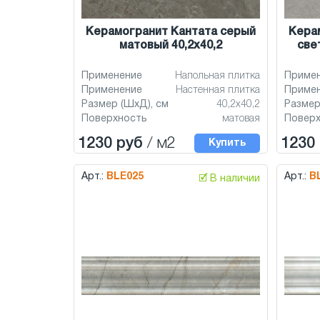
Керамогранит Кантата серый
Кера
матовый 40,2x40,2
све
Применение
Напольная плитка
Приме
Применение
Настенная плитка
Приме
Размер (ШхД), см
40,2x40,2
Размер
Поверхность
матовая
Повер
1230 руб
/ м2
1230
Купить
Арт.:
BLE025
Арт.:
B
🗹 В наличии