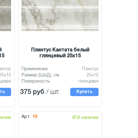
й
Плинтус Кантата белый
15
глянцевый 25x15
интус
Применение
Плинтус
25x15
Размер (ШхД), см
25x15
цевая
Поверхность
глянцевая
375 руб
/ шт.
ть
Купить
Арт.:
10
аличии
🗹 В наличии