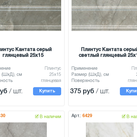
интус Кантата серый
Плинтус Кантата серы
глянцевый 25x15
светлый глянцевый 25x
нение
Плинтус
Применение
Пл
 (ШхД), см
25x15
Размер (ШхД), см
хность
глянцевая
Поверхность
глян
руб
/ шт.
375 руб
/ шт.
Купить
Купи
430
Арт.:
6429
🗹 В наличии
🗹 В н