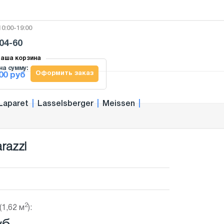
0:00-19:00
-04-60
аша корзина
на сумму:
Оформить заказ
00 руб
Laparet
|
Lasselsberger
|
Meissen
|
razzi
2
(1,62 м
):