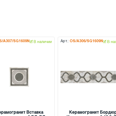
S/A307/SG1609N
Арт.:
OS/A306/SG1609N
🗹 В наличии
🗹 В н
ерамогранит Вставка
Керамогранит Бордю