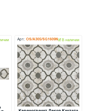
Арт.:
OS/A305/SG1609N
аличии
🗹 В наличии
р