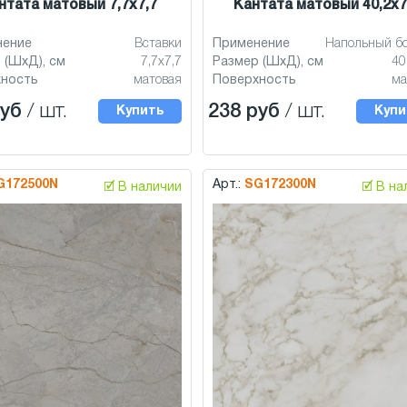
нтата матовый 7,7x7,7
Кантата матовый 40,2x7
нение
Вставки
Применение
Напольный б
 (ШхД), см
7,7x7,7
Размер (ШхД), см
40
хность
матовая
Поверхность
ма
руб
/ шт.
238 руб
/ шт.
Купить
Купи
G172500N
Арт.:
SG172300N
🗹 В наличии
🗹 В н