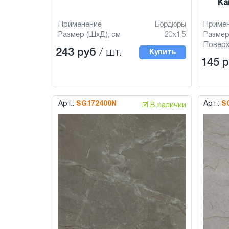
Ка
Применение
Бордюры
Приме
Размер (ШхД), см
20x1,5
Размер
Повер
243 руб
/ шт.
Купить
145 
Арт.:
SG172400N
Арт.:
S
🗹 В наличии