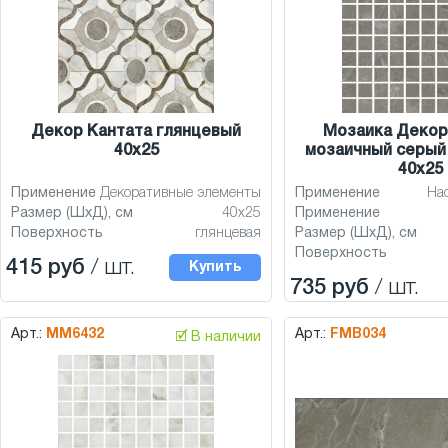
Декор Кантата глянцевый
Мозаика Декор
40x25
мозаичный серый
40x25
Применение
Декоративные элементы
Применение
На
Размер (ШхД), см
40x25
Применение
Поверхность
глянцевая
Размер (ШхД), см
Поверхность
415 руб
/ шт.
Купить
735 руб
/ шт.
Арт.:
MM6432
Арт.:
FMB034
🗹 В наличии