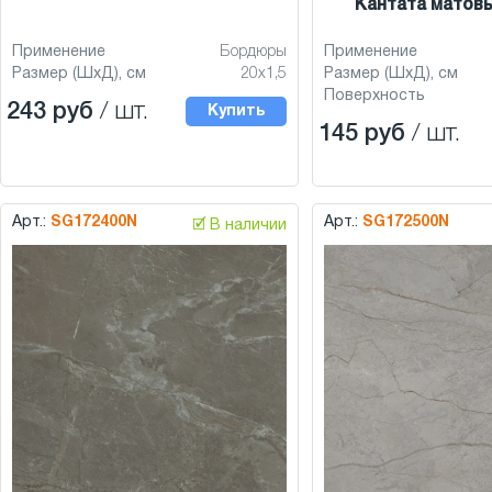
Кантата матовы
Применение
Бордюры
Применение
Размер (ШхД), см
20x1,5
Размер (ШхД), см
Поверхность
243 руб
/ шт.
Купить
145 руб
/ шт.
Арт.:
SG172400N
Арт.:
SG172500N
🗹 В наличии