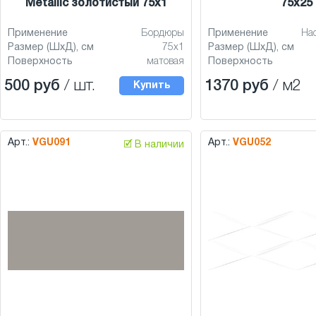
Metallic золотистый 75x1
75x25
Применение
Бордюры
Применение
На
Размер (ШхД), см
75x1
Размер (ШхД), см
Поверхность
матовая
Поверхность
500 руб
/ шт.
1370 руб
/ м2
Купить
Арт.:
VGU091
Арт.:
VGU052
🗹 В наличии