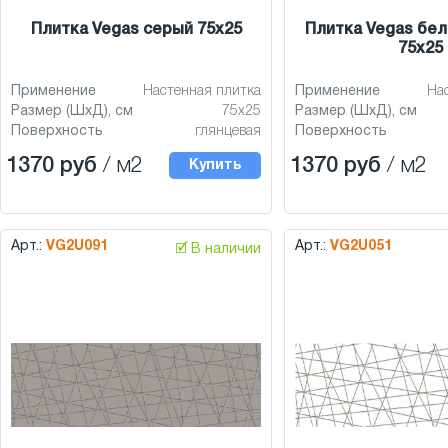
Плитка Vegas серый 75x25
Плитка Vegas бе
75x25
Применение
Настенная плитка
Применение
На
Размер (ШхД), см
75x25
Размер (ШхД), см
Поверхность
глянцевая
Поверхность
1370 руб
/ м2
1370 руб
/ м2
Купить
Арт.:
VG2U091
Арт.:
VG2U051
🗹 В наличии