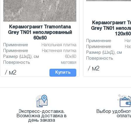
Керамогранит T
Керамогранит Tramontana
Grey TN01 непол
Grey TN01 неполированный
120x60
60x60
Применение
На
Применение
Напольная плитка
Применение
На
Применение
Настенная плитка
Размер (ШхД), см
Размер (ШхД), см
60x60
Поверхность
Поверхность
матовая
/ м2
/ м2
Купить
Экспресс-доставка.
Выбор удобног
Возможна доставка в
оплат
день заказа