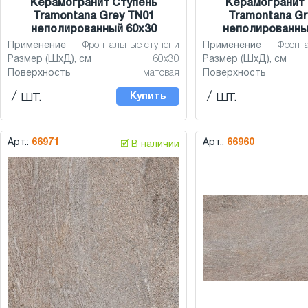
Керамогранит Ступень
Керамогранит 
Tramontana Grey TN01
Tramontana Gr
неполированный 60x30
неполированны
Применение
Фронтальные ступени
Применение
Фронт
Размер (ШхД), см
60x30
Размер (ШхД), см
Поверхность
матовая
Поверхность
/ шт.
/ шт.
Купить
Арт.:
66971
Арт.:
66960
🗹 В наличии