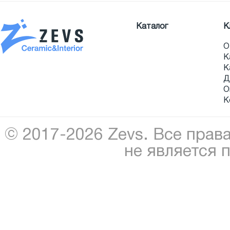
Каталог
К
О
К
К
Д
О
К
© 2017-2026 Zevs. Все прав
не является 