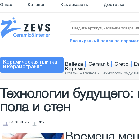
О нас
Каталог
Как заказать
Доставка
Расширенный поиск по параме
Керамическая плитка
Belleza
|
Cersanit
|
Creto
|
E
и керамогранит
Керамин
Статьи
-
Разное
-
Технологии будущег
Технологии будущего:
пола и стен
04.01.2023
389
Времена мен