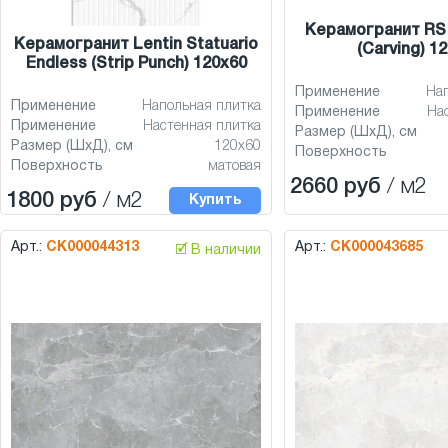
Керамогранит RS 
Керамогранит Lentin Statuario
(Carving) 1
Endless (Strip Punch) 120x60
Применение
На
Применение
Напольная плитка
Применение
На
Применение
Настенная плитка
Размер (ШхД), см
Размер (ШхД), см
120x60
Поверхность
Поверхность
матовая
2660 руб
/ м2
1800 руб
/ м2
Купить
Арт.:
СК000044313
Арт.:
СК000043685
🗹 В наличии