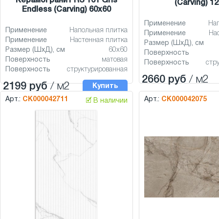
Керамогранит RS 161 Gris
(Carving) 1
Endless (Carving) 60x60
Применение
На
Применение
Напольная плитка
Применение
На
Применение
Настенная плитка
Размер (ШхД), см
Размер (ШхД), см
60x60
Поверхность
Поверхность
матовая
Поверхность
стр
Поверхность
структурированная
2660 руб
/ м2
2199 руб
/ м2
Купить
Арт.:
СК000042711
Арт.:
СК000042075
🗹 В наличии