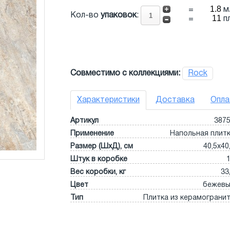
=
м
Кол-во
упаковок
:
=
п
Совместимо с коллекциями:
Rock
Характеристики
Доставка
Опла
Артикул
387
Применение
Напольная плит
Размер (ШхД), см
40,5x40
Штук в коробке
Вес коробки, кг
33
Цвет
бежев
Тип
Плитка из керамограни