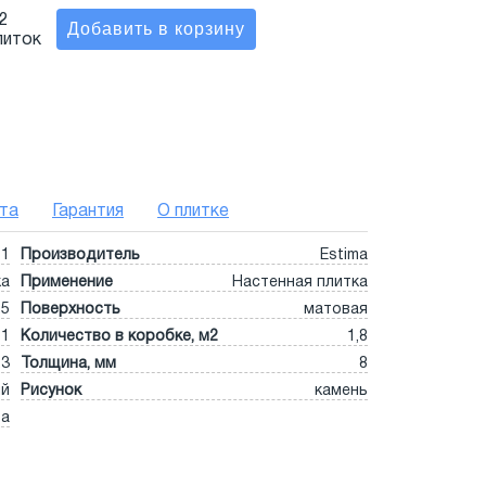
2
литок
та
Гарантия
О плитке
51
Производитель
Estima
ка
Применение
Настенная плитка
,5
Поверхность
матовая
11
Количество в коробке, м2
1,8
,3
Толщина, мм
8
ый
Рисунок
камень
та