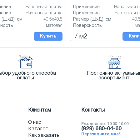
нение
Напольная плитка
Применение
Напольная п
нение
Настенная плитка
Применение
Настенная п
 (ШхД), см
40,5x40,5
Размер (ШхД), см
40,
хность
матовая
Поверхность
ма
/ м2
Купить
Купи
ыбор удобного способа
Постоянно актуальны
оплаты
ассортимент
Клиентам
Контакты
О нас
Ежедневно: 10:00-19:00
(929) 680-04-60
Каталог
Перезвоните мне!
Как заказать