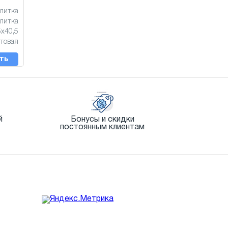
литка
литка
5x40,5
товая
ть
й
Бонусы и скидки
постоянным клиентам