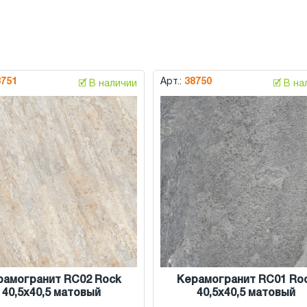
8751
Арт.:
38750
🗹 В наличии
🗹 В н
рамогранит RC02 Rock
Керамогранит RC01 Ro
40,5x40,5 матовый
40,5x40,5 матовый