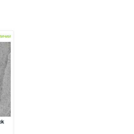
аличии
ck