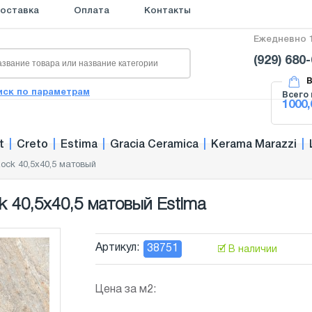
оставка
Оплата
Контакты
Ежедневно 1
(929) 680
В
иск по параметрам
Всего 
1000,
t
|
Creto
|
Estima
|
Gracia Ceramica
|
Kerama Marazzi
|
ock 40,5x40,5 матовый
 40,5x40,5 матовый Estima
Артикул:
38751
🗹 В наличии
Цена за м2: