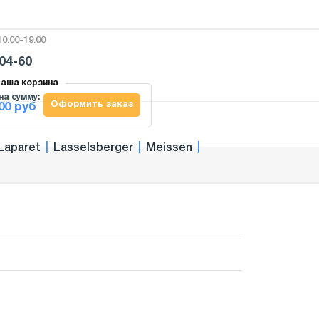
0:00-19:00
-04-60
аша корзина
на сумму:
Оформить заказ
00 руб
Laparet
|
Lasselsberger
|
Meissen
|