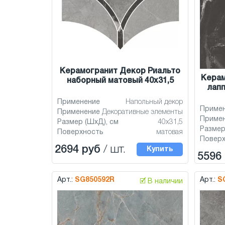
Керамогранит Декор Риальто
Керам
наборный матовый 40x31,5
лап
Применение
Напольный декор
Приме
Применение
Декоративные элементы
Приме
Размер (ШхД), см
40x31,5
Размер
Поверхность
матовая
Повер
2694 руб
/ шт.
Купить
5596
Арт.:
SG850592R
Арт.:
S
🗹 В наличии