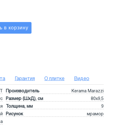
та
Гарантия
О плитке
Видео
BT
Производитель
Kerama Marazzi
ус
Размер (ШхД), см
80х9,5
ая
Толщина, мм
9
ый
Рисунок
мрамор
та