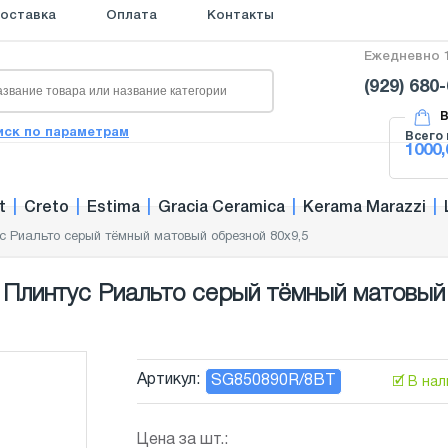
оставка
Оплата
Контакты
Ежедневно 1
(929) 680
В
иск по параметрам
Всего 
1000,
t
|
Creto
|
Estima
|
Gracia Ceramica
|
Kerama Marazzi
|
с Риальто серый тёмный матовый обрезной 80х9,5
Плинтус Риальто серый тёмный матовый
Артикул:
SG850890R/8BT
🗹 В на
Цена за шт.: