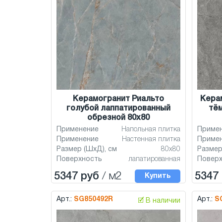
Керамогранит Риальто
Кера
голубой лаппатированный
тё
обрезной 80x80
Применение
Напольная плитка
Приме
Применение
Настенная плитка
Приме
Размер (ШхД), см
80x80
Размер
Поверхность
лапатированная
Повер
5347 руб
/ м2
5347
Купить
Арт.:
SG850492R
Арт.:
S
🗹 В наличии