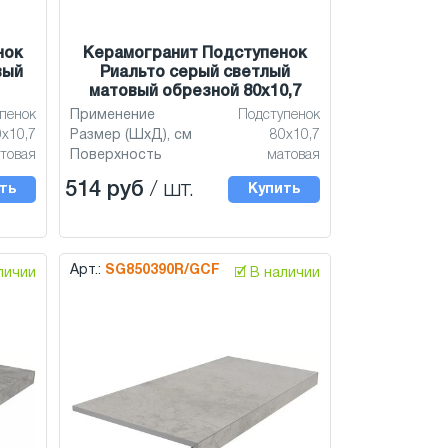
нок
Керамогранит Подступенок
вый
Риальто серый светлый
матовый обрезной 80x10,7
пенок
Применение
Подступенок
0x10,7
Размер (ШхД), см
80x10,7
товая
Поверхность
матовая
514 руб
/ шт.
ть
Купить
Арт.:
SG850390R/GCF
аличии
🗹 В наличии