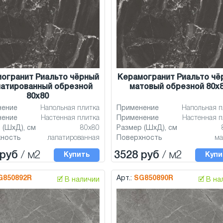
огранит Риальто чёрный
Керамогранит Риальто чё
патированный обрезной
матовый обрезной 80x
80x80
нение
Напольная плитка
Применение
Напольная п
нение
Настенная плитка
Применение
Настенная п
 (ШхД), см
80x80
Размер (ШхД), см
хность
лапатированная
Поверхность
ма
 руб
/ м2
3528 руб
/ м2
Купить
Купи
G850892R
Арт.:
SG850890R
🗹 В наличии
🗹 В н