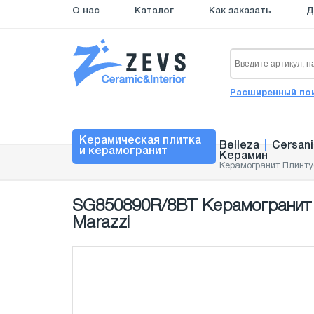
О нас
Каталог
Как заказать
Д
Расширенный по
Керамическая плитка
Belleza
|
Cersani
и керамогранит
Керамин
Керамогранит Плинту
SG850890R/8BT Керамогранит 
Marazzi