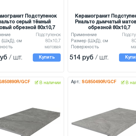
амогранит Подступенок
Керамогранит Подступе
иальто серый тёмный
Риальто дымчатый мато
овый обрезной 80x10,7
обрезной 80x10,7
нение
Подступенок
Применение
Подсту
 (ШхД), см
80x10,7
Размер (ШхД), см
8
хность
матовая
Поверхность
ма
руб
/ шт.
514 руб
/ шт.
Купить
Купи
G850890R/GCF
Арт.:
SG850490R/GCF
🗹 В наличии
🗹 В н