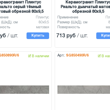
ерамогранит Плинтус
Керамогранит Плинту
иальто серый тёмный
Риальто дымчатый мато
овый обрезной 80х9,5
обрезной 80х9,5
нение
Плинтус
Применение
Пл
 (ШхД), см
80х9,5
Размер (ШхД), см
хность
матовая
Поверхность
ма
руб
/ шт.
713 руб
/ шт.
Купить
Купи
G850890R/6
Арт.:
SG850490R/6
🗹 В наличии
🗹 В н