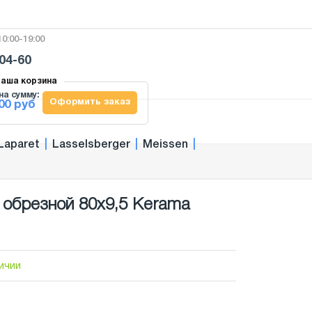
0:00-19:00
-04-60
аша корзина
на сумму:
Оформить заказ
00 руб
Laparet
|
Lasselsberger
|
Meissen
|
 обрезной 80х9,5 Kerama
личии