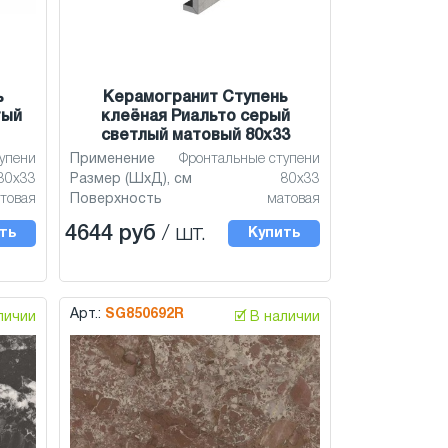
ь
Керамогранит Ступень
тый
клеёная Риальто серый
светлый матовый 80x33
упени
Применение
Фронтальные ступени
80x33
Размер (ШхД), см
80x33
товая
Поверхность
матовая
4644 руб
/ шт.
ть
Купить
Арт.:
SG850692R
аличии
🗹 В наличии