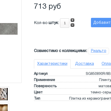
713 руб
Кол-во
штук
:
Совместимо с коллекциями:
Риальто
Характеристики
Доставка
Опла
Артикул
SG850890R/8
Применение
Плинт
Поверхность
матов
Цвет
темно-сер
Тип
Плитка из керамограни