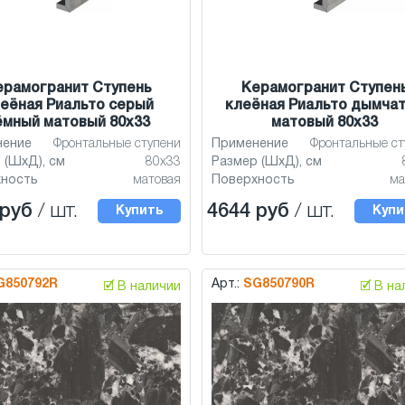
ерамогранит Ступень
Керамогранит Ступен
еёная Риальто серый
клеёная Риальто дымча
ёмный матовый 80x33
матовый 80x33
нение
Фронтальные ступени
Применение
Фронтальные ст
 (ШхД), см
80x33
Размер (ШхД), см
хность
матовая
Поверхность
ма
 руб
/ шт.
4644 руб
/ шт.
Купить
Купи
G850792R
Арт.:
SG850790R
🗹 В наличии
🗹 В н