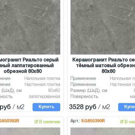
могранит Риальто серый
Керамогранит Риальто с
мный лаппатированный
тёмный матовый обрезн
обрезной 80x80
80x80
нение
Напольная плитка
Применение
Напольная п
нение
Настенная плитка
Применение
Настенная п
 (ШхД), см
80x80
Размер (ШхД), см
хность
лапатированная
Поверхность
ма
 руб
/ м2
3528 руб
/ м2
Купить
Купи
G850392R
Арт.:
SG850390R
🗹 В наличии
🗹 В н