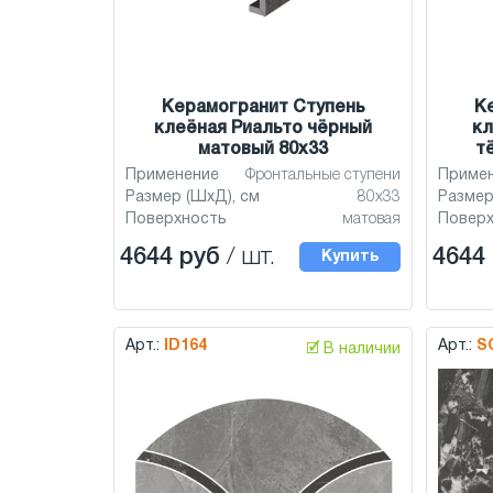
Керамогранит Ступень
К
клеёная Риальто чёрный
кл
матовый 80x33
т
Применение
Фронтальные ступени
Приме
Размер (ШхД), см
80x33
Размер
Поверхность
матовая
Повер
4644 руб
/ шт.
4644
Купить
Арт.:
ID164
Арт.:
S
🗹 В наличии