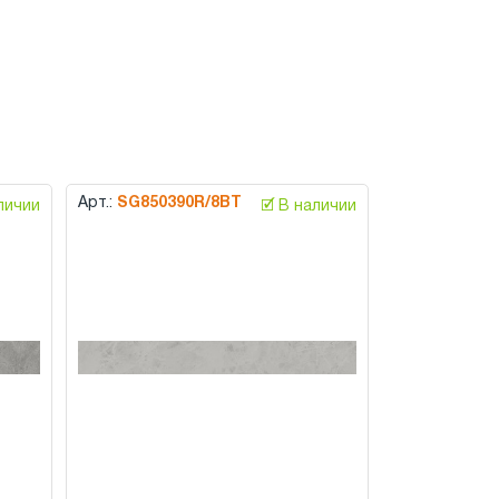
Арт.:
SG850390R/8BT
аличии
🗹 В наличии