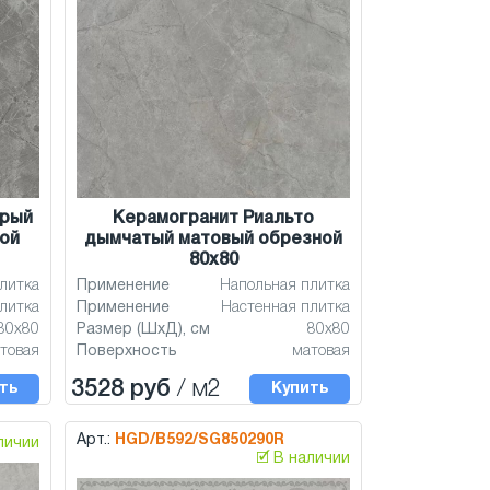
ерый
Керамогранит Риальто
ой
дымчатый матовый обрезной
80x80
литка
Применение
Напольная плитка
литка
Применение
Настенная плитка
80x80
Размер (ШхД), см
80x80
товая
Поверхность
матовая
3528 руб
/ м2
ть
Купить
Арт.:
HGD/B592/SG850290R
аличии
🗹 В наличии