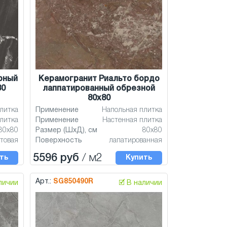
рный
Керамогранит Риальто бордо
80
лаппатированный обрезной
80x80
литка
Применение
Напольная плитка
литка
Применение
Настенная плитка
80x80
Размер (ШхД), см
80x80
товая
Поверхность
лапатированная
5596 руб
/ м2
ть
Купить
Арт.:
SG850490R
аличии
🗹 В наличии