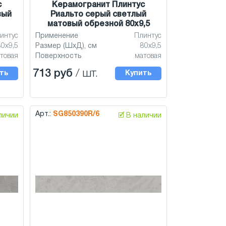
с
Керамогранит Плинтус
вый
Риальто серый светлый
матовый обрезной 80х9,5
интус
Применение
Плинтус
80х9,5
Размер (ШхД), см
80х9,5
товая
Поверхность
матовая
713 руб
/ шт.
ть
Купить
Арт.:
SG850390R/6
аличии
🗹 В наличии