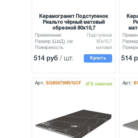
Керамогранит Подступенок
Кер
Риальто чёрный матовый
Р
обрезной 80x10,7
мат
Применение
Подступенок
Приме
Размер (ШхД), см
80x10,7
Размер
Поверхность
матовая
Повер
514 руб
/ шт.
514 
Купить
Арт.:
SG850790R/GCF
Арт.:
S
🗹 В наличии