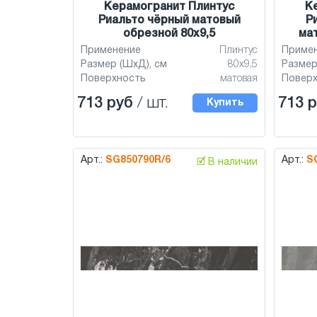
Керамогранит Плинтус
К
Риальто чёрный матовый
Р
обрезной 80х9,5
мат
Применение
Плинтус
Приме
Размер (ШхД), см
80х9,5
Размер
Поверхность
матовая
Повер
713 руб
/ шт.
713 
Купить
Арт.:
SG850790R/6
Арт.:
S
🗹 В наличии