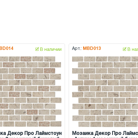
BD014
Арт.:
MBD013
🗹 В наличии
🗹 В н
ка Декор Про Лаймстоун
Мозаика Декор Про Лаймс