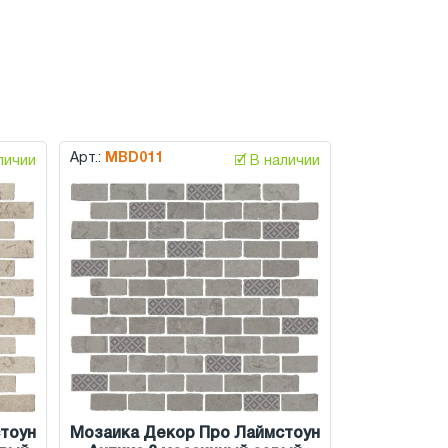
Арт.:
MBD011
аличии
🗹 В наличии
тоун
Мозаика Декор Про Лаймстоун