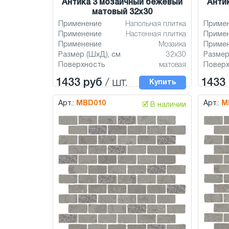
Антика 3 мозаичный бежевый
Анти
матовый 32x30
Применение
Напольная плитка
Приме
Применение
Настенная плитка
Приме
Применение
Мозаика
Приме
Размер (ШхД), см
32x30
Размер
Поверхность
матовая
Повер
1433 руб
/ шт.
1433
Купить
Арт.:
MBD010
Арт.:
M
🗹 В наличии