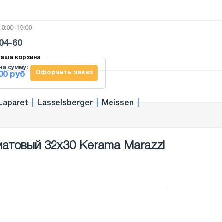
0:00-19:00
-04-60
аша корзина
на сумму:
Оформить заказ
00 руб
Laparet
|
Lasselsberger
|
Meissen
|
атовый 32x30 Kerama Marazzi