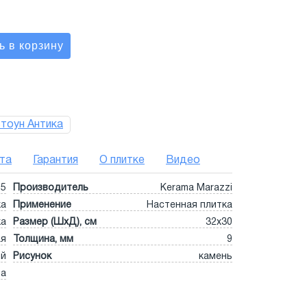
тоун Антика
та
Гарантия
О плитке
Видео
5
Производитель
Kerama Marazzi
ка
Применение
Настенная плитка
ка
Размер (ШхД), см
32x30
ая
Толщина, мм
9
ый
Рисунок
камень
та