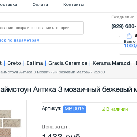
оставка
Оплата
Контакты
Ежедневно 1
(929) 680
В
иск по параметрам
Всего 
1000,
t
|
Creto
|
Estima
|
Gracia Ceramica
|
Kerama Marazzi
|
аймстоун Антика 3 мозаичный бежевый матовый 32x30
ймстоун Антика 3 мозаичный бежевый м
Артикул:
MBD015
🗹 В наличии
Цена за шт.: