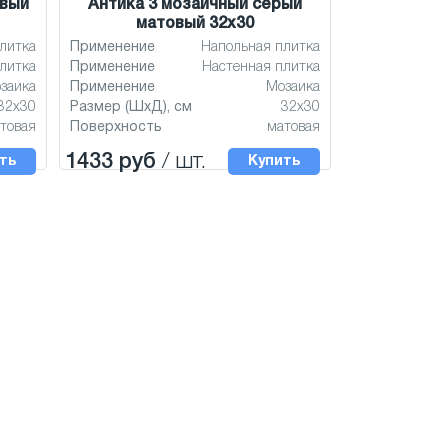
евый
Антика 3 мозаичный серый
матовый 32x30
литка
Применение
Напольная плитка
литка
Применение
Настенная плитка
заика
Применение
Мозаика
32x30
Размер (ШхД), см
32x30
товая
Поверхность
матовая
1433 руб
/ шт.
ть
Купить