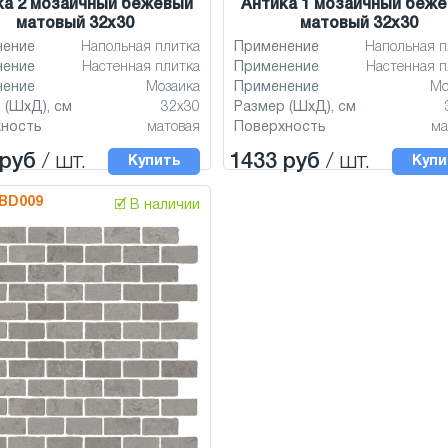
ка 2 мозаичный бежевый
Антика 1 мозаичный беж
матовый 32x30
матовый 32x30
нение
Напольная плитка
Применение
Напольная п
нение
Настенная плитка
Применение
Настенная п
нение
Мозаика
Применение
Мо
 (ШхД), см
32x30
Размер (ШхД), см
хность
матовая
Поверхность
ма
 руб
/ шт.
1433 руб
/ шт.
Купить
Купи
BD009
🗹 В наличии