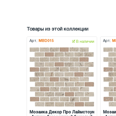
Товары из этой коллекции
Арт.:
MBD015
Арт.:
M
🗹 В наличии
Мозаика Декор Про Лаймстоун
Мозаи