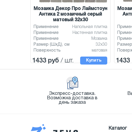
Мозаика Декор Про Лаймстоун
Мозаи
Антика 2 мозаичный серый
Ант
матовый 32x30
Применение
Напольная плитка
Приме
Применение
Настенная плитка
Приме
Применение
Мозаика
Приме
Размер (ШхД), см
32x30
Размер
Поверхность
матовая
Повер
1433 руб
/ шт.
1433
Купить
Экспресс-доставка.
В
Возможна доставка в
день заказа
Каталог