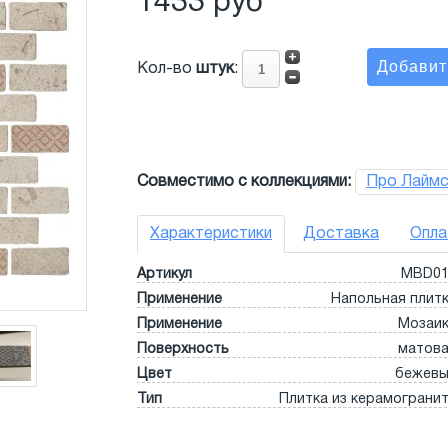
1433 руб
Кол-во
штук
:
Совместимо с коллекциями:
Про Лаймс
Характеристики
Доставка
Опла
Артикул
MBD01
Применение
Напольная плит
Применение
Мозаи
Поверхность
матов
Цвет
бежев
Тип
Плитка из керамограни