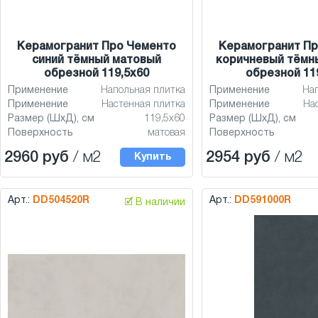
Керамогранит Про Чементо
Керамогранит Пр
синий тёмный матовый
коричневый тёмн
обрезной 119,5x60
обрезной 11
Применение
Напольная плитка
Применение
На
Применение
Настенная плитка
Применение
На
Размер (ШхД), см
119,5x60
Размер (ШхД), см
Поверхность
матовая
Поверхность
2960 руб
/ м2
2954 руб
/ м2
Купить
Арт.:
DD504520R
Арт.:
DD591000R
🗹 В наличии