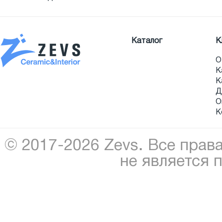
Каталог
К
О
К
К
Д
О
К
© 2017-2026 Zevs. Все прав
не является 