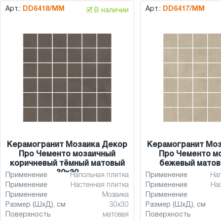
Арт.:
DD6418/MM
Арт.:
DD6417/MM
🗹 В наличии
Керамогранит Мозаика Декор
Керамогранит Мо
Про Чементо мозаичный
Про Чементо м
коричневый тёмный матовый
бежевый матов
30x30
Применение
Напольная плитка
Применение
На
Применение
Настенная плитка
Применение
На
Применение
Мозаика
Применение
Размер (ШхД), см
30x30
Размер (ШхД), см
Поверхность
матовая
Поверхность