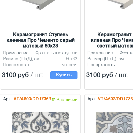
Керамогранит Ступень
Керамогранит 
клееная Про Чементо серый
клееная Про Чем
матовый 60x33
светлый матов
Применение
Фронтальные ступени
Применение
Фронт
Размер (ШхД), см
60x33
Размер (ШхД), см
Поверхность
матовая
Поверхность
3100 руб
/ шт.
3100 руб
/ шт.
Купить
Арт.:
VT/A603/DD1736R
Арт.:
VT/A602/DD173
🗹 В наличии