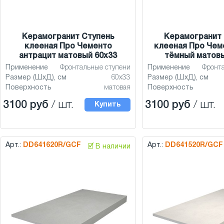
Керамогранит Ступень
Керамогранит 
клееная Про Чементо
клееная Про Чем
антрацит матовый 60x33
тёмный матовы
Применение
Фронтальные ступени
Применение
Фронт
Размер (ШхД), см
60x33
Размер (ШхД), см
Поверхность
матовая
Поверхность
3100 руб
/ шт.
3100 руб
/ шт.
Купить
Арт.:
DD641620R/GCF
Арт.:
DD641520R/GCF
🗹 В наличии