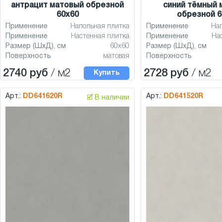
антрацит матовый обрезной
синий тёмный 
60x60
обрезной 6
Применение
Напольная плитка
Применение
На
Применение
Настенная плитка
Применение
На
Размер (ШхД), см
60x60
Размер (ШхД), см
Поверхность
матовая
Поверхность
2740 руб
/ м2
2728 руб
/ м2
Купить
Арт.:
DD641620R
Арт.:
DD641520R
🗹 В наличии