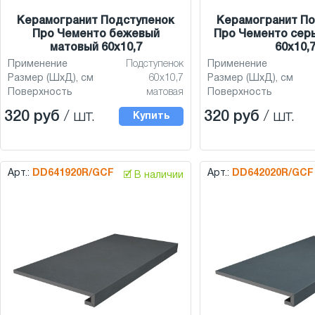
Керамогранит Подступенок
Керамогранит По
Про Чементо бежевый
Про Чементо сер
матовый 60x10,7
60x10,
Применение
Подступенок
Применение
Размер (ШхД), см
60x10,7
Размер (ШхД), см
Поверхность
матовая
Поверхность
320 руб
/ шт.
320 руб
/ шт.
Купить
Арт.:
DD641920R/GCF
Арт.:
DD642020R/GCF
🗹 В наличии