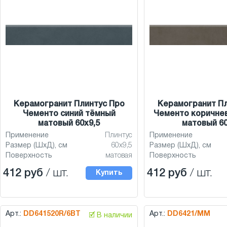
Керамогранит Плинтус Про
Керамогранит Пл
Чементо синий тёмный
Чементо коричне
матовый 60х9,5
матовый 60
Применение
Плинтус
Применение
Размер (ШхД), см
60х9,5
Размер (ШхД), см
Поверхность
матовая
Поверхность
412 руб
/ шт.
412 руб
/ шт.
Купить
Арт.:
DD641520R/6BT
Арт.:
DD6421/MM
🗹 В наличии