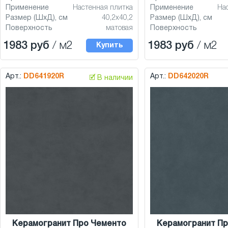
Применение
Настенная плитка
Применение
На
Размер (ШхД), см
40,2x40,2
Размер (ШхД), см
Поверхность
матовая
Поверхность
1983 руб
/ м2
1983 руб
/ м2
Купить
Арт.:
DD641920R
Арт.:
DD642020R
🗹 В наличии
Керамогранит Про Чементо
Керамогранит Пр