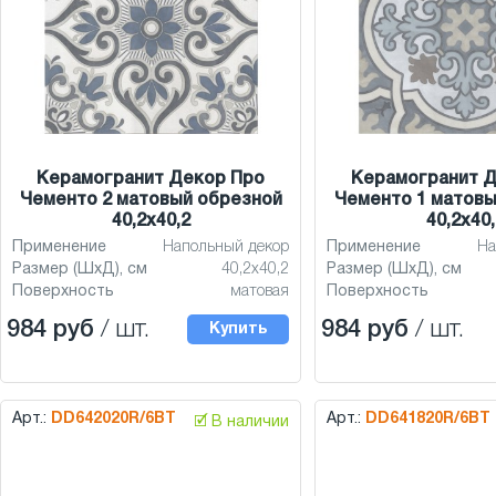
Керамогранит Декор Про
Керамогранит 
Чементо 2 матовый обрезной
Чементо 1 матовы
40,2x40,2
40,2x40,
Применение
Напольный декор
Применение
На
Размер (ШхД), см
40,2x40,2
Размер (ШхД), см
Поверхность
матовая
Поверхность
984 руб
/ шт.
984 руб
/ шт.
Купить
Арт.:
DD642020R/6BT
Арт.:
DD641820R/6BT
🗹 В наличии