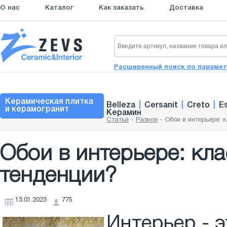
О нас
Каталог
Как заказать
Доставка
Расширенный поиск по параме
Керамическая плитка
Belleza
|
Cersanit
|
Creto
|
E
и керамогранит
Керамин
Статьи
-
Разное
-
Обои в интерьере: 
Обои в интерьере: кл
тенденции?
13.01.2023
775
Интерьер - 