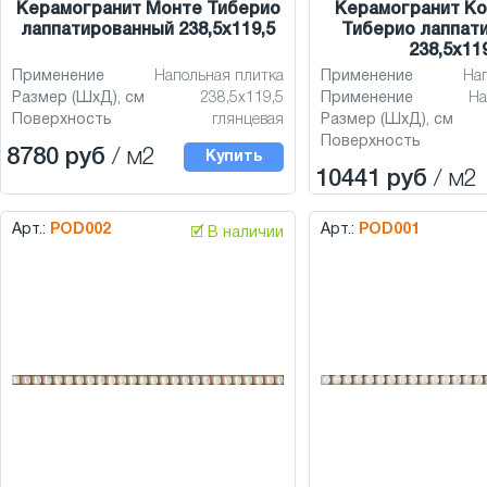
Керамогранит Монте Тиберио
Керамогранит К
лаппатированный 238,5x119,5
Тиберио лаппат
238,5x11
Применение
Напольная плитка
Применение
На
Размер (ШхД), см
238,5x119,5
Применение
На
Поверхность
глянцевая
Размер (ШхД), см
Поверхность
8780 руб
/ м2
Купить
10441 руб
/ м2
Арт.:
POD002
Арт.:
POD001
🗹 В наличии