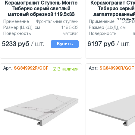
Керамогранит Ступень Монте
Керамогранит Сту
Тиберио серый светлый
Тиберио серый
матовый обрезной 119,5x33
лаппатированный
119,5x3
Применение
Фронтальные ступени
Применение
Фронт
Размер (ШхД), см
119,5x33
Размер (ШхД), см
Поверхность
матовая
Поверхность
л
5233 руб
/ шт.
6197 руб
/ шт.
Купить
Арт.:
SG849992R/GCF
Арт.:
SG849990R/GCF
🗹 В наличии