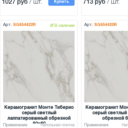
1027 руб
/ шт.
713 руб
/ шт.
Купить
Арт.:
SG654422R
Арт.:
SG654420R
🗹 В наличии
Керамогранит Монте Тиберио
Керамогранит Мо
серый светлый
серый светлый
лаппатированный обрезной
обрезной 6
60x60
Применение
Напольная плитка
Применение
На