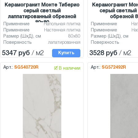
Керамогранит Монте Тиберио
Керамогранит Мо
серый светлый
серый светлый
лаппатированный обрезной
обрезной 8
80x80
Применение
Напольная плитка
Применение
На
Применение
Настенная плитка
Применение
На
Размер (ШхД), см
80x80
Размер (ШхД), см
Поверхность
лапатированная
Поверхность
5347 руб
/ м2
3528 руб
/ м2
Купить
Арт.:
SG540720R
Арт.:
SG572492R
🗹 В наличии