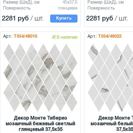
Размер (ШхД), см
45x37,5
Размер (ШхД), см
Поверхность
глянцевая
Поверхность
2281 руб
/ шт.
2281 руб
/ шт.
Купить
Арт.:
T054/48016
Арт.:
T054/48022
🗹 В наличии
Декор Монте Тиберио
Декор Монте 
мозаичный бежевый светлый
мозаичный белый
глянцевый 37,5x35
37,5x3