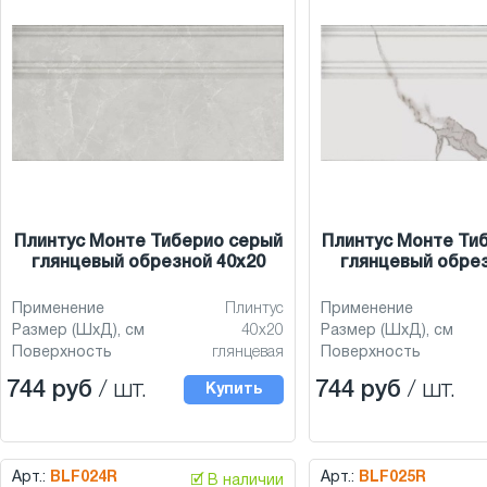
Плинтус Монте Тиберио серый
Плинтус Монте Ти
глянцевый обрезной 40x20
глянцевый обрез
Применение
Плинтус
Применение
Размер (ШхД), см
40x20
Размер (ШхД), см
Поверхность
глянцевая
Поверхность
744 руб
/ шт.
744 руб
/ шт.
Купить
Арт.:
BLF024R
Арт.:
BLF025R
🗹 В наличии