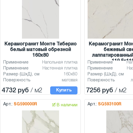
Керамогранит Монте Тиберио
Керамогранит Мо
белый матовый обрезной
бежевый св
160x80
лаппатированный
119,5x11
Применение
Напольная плитка
Применение
На
Применение
Настенная плитка
Применение
На
Размер (ШхД), см
160x80
Размер (ШхД), см
Поверхность
матовая
Поверхность
л
4732 руб
/ м2
7256 руб
/ м2
Купить
Арт.:
SG590000R
Арт.:
SG593100R
🗹 В наличии