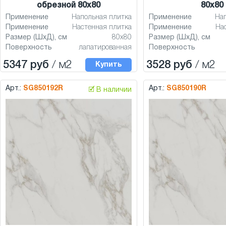
обрезной 80x80
80x80
Применение
Напольная плитка
Применение
На
Применение
Настенная плитка
Применение
На
Размер (ШхД), см
80x80
Размер (ШхД), см
Поверхность
лапатированная
Поверхность
5347 руб
/ м2
3528 руб
/ м2
Купить
Арт.:
SG850192R
Арт.:
SG850190R
🗹 В наличии