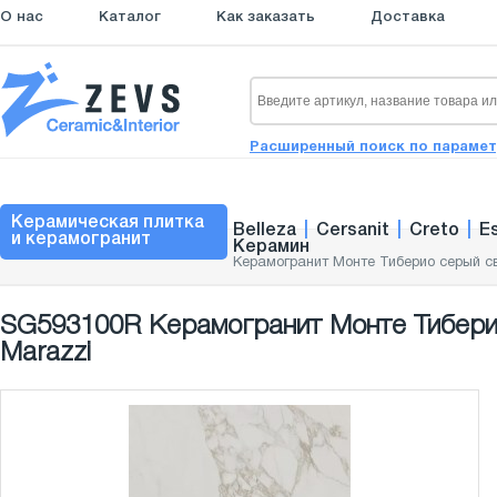
О нас
Каталог
Как заказать
Доставка
Расширенный поиск по параме
Керамическая плитка
Belleza
|
Cersanit
|
Creto
|
E
и керамогранит
Керамин
Керамогранит Монте Тиберио серый св
SG593100R Керамогранит Монте Тиберио
Marazzi