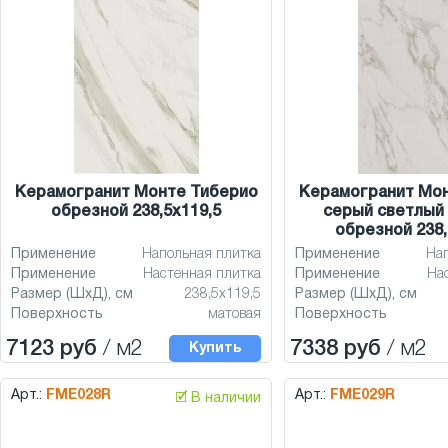
Керамогранит Монте Тиберио
Керамогранит Мо
обрезной 238,5x119,5
серый светлый
обрезной 238,
Применение
Напольная плитка
Применение
На
Применение
Настенная плитка
Применение
На
Размер (ШхД), см
238,5x119,5
Размер (ШхД), см
Поверхность
матовая
Поверхность
7123 руб
/ м2
7338 руб
/ м2
Купить
Арт.:
FME028R
Арт.:
FME029R
🗹 В наличии