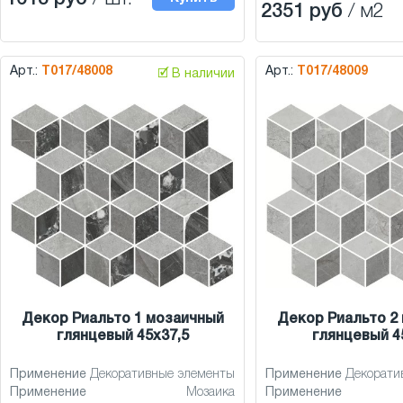
2351 руб
/ м2
Арт.:
T017/48008
Арт.:
T017/48009
🗹 В наличии
Декор Риальто 1 мозаичный
Декор Риальто 2
глянцевый 45x37,5
глянцевый 4
Применение
Декоративные элементы
Применение
Декорати
Применение
Мозаика
Применение