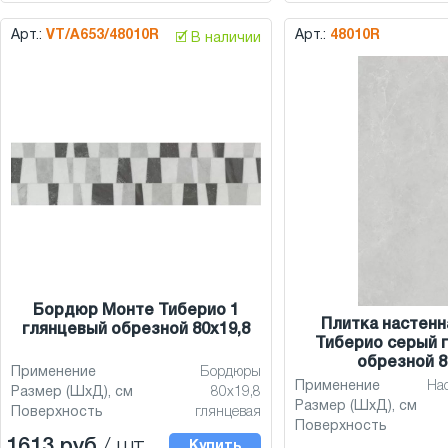
Арт.:
VT/A653/48010R
Арт.:
48010R
🗹 В наличии
Бордюр Монте Тиберио 1
Плитка настенн
глянцевый обрезной 80x19,8
Тиберио серый 
обрезной 8
Применение
Бордюры
Применение
На
Размер (ШхД), см
80x19,8
Размер (ШхД), см
Поверхность
глянцевая
Поверхность
1613 руб
/ шт.
Купить