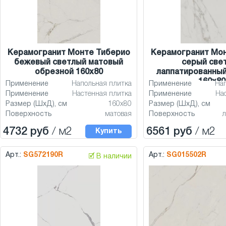
Керамогранит Монте Тиберио
Керамогранит Мо
бежевый светлый матовый
серый све
обрезной 160x80
лаппатированный
160x80
Применение
Напольная плитка
Применение
На
Применение
Настенная плитка
Применение
На
Размер (ШхД), см
160x80
Размер (ШхД), см
Поверхность
матовая
Поверхность
л
4732 руб
/ м2
6561 руб
/ м2
Купить
Арт.:
SG572190R
Арт.:
SG015502R
🗹 В наличии