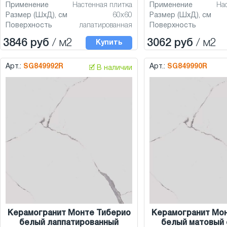
Применение
Настенная плитка
Применение
На
Размер (ШхД), см
60x60
Размер (ШхД), см
Поверхность
лапатированная
Поверхность
3846 руб
/ м2
3062 руб
/ м2
Купить
Арт.:
SG849992R
Арт.:
SG849990R
🗹 В наличии
Керамогранит Монте Тиберио
Керамогранит Мо
белый лаппатированный
белый матовый 