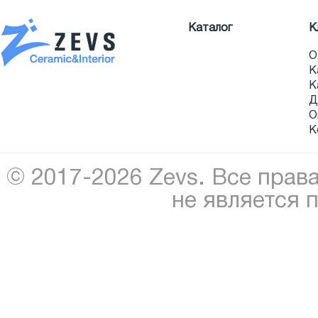
Каталог
К
О
К
К
Д
О
К
© 2017-2026 Zevs. Все прав
не является 