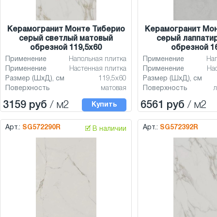
Керамогранит Монте Тиберио
Керамогранит Мо
серый светлый матовый
серый лаппати
обрезной 119,5x60
обрезной 1
Применение
Напольная плитка
Применение
На
Применение
Настенная плитка
Применение
На
Размер (ШхД), см
119,5x60
Размер (ШхД), см
Поверхность
матовая
Поверхность
л
3159 руб
/ м2
6561 руб
/ м2
Купить
Арт.:
SG572290R
Арт.:
SG572392R
🗹 В наличии