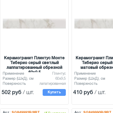
Керамогранит Плинтус Монте
Керамогранит Пли
Тиберио серый светлый
Тиберио серый
лаппатированный обрезной
матовый обрезн
60x9,5
Применение
Плинтус
Применение
Размер (ШхД), см
60x9,5
Размер (ШхД), см
Поверхность
лапатированная
Поверхность
502 руб
/ шт.
410 руб
/ шт.
Купить
Арт.:
SG849992R/8BT
Арт.:
SG849990R/8BT