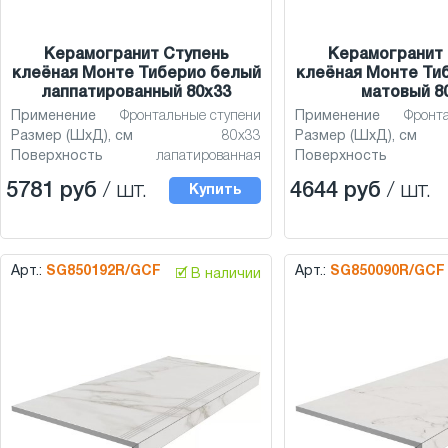
Керамогранит Ступень
Керамогранит 
клеёная Монте Тиберио белый
клеёная Монте Ти
лаппатированный 80x33
матовый 8
Применение
Фронтальные ступени
Применение
Фронт
Размер (ШхД), см
80x33
Размер (ШхД), см
Поверхность
лапатированная
Поверхность
5781 руб
/ шт.
4644 руб
/ шт.
Купить
Арт.:
SG850192R/GCF
Арт.:
SG850090R/GCF
🗹 В наличии