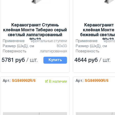
Керамогранит Ступень
Керамогранит 
клеёная Монте Тиберио серый
клеёная Монте
светлый лаппатированный
бежевый светлы
80x33
80x33
Применение
Фронтальные ступени
Применение
Фронт
Размер (ШхД), см
80x33
Размер (ШхД), см
Поверхность
лапатированная
Поверхность
5781 руб
/ шт.
4644 руб
/ шт.
Купить
Арт.:
SG849992R/6
Арт.:
SG849990R/6
🗹 В наличии