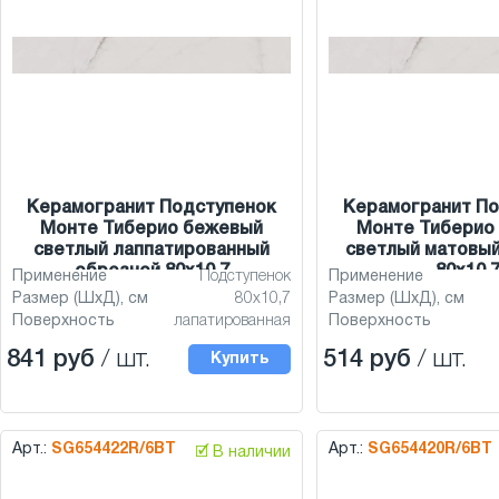
Керамогранит Подступенок
Керамогранит По
Монте Тиберио бежевый
Монте Тиберио
светлый лаппатированный
светлый матовый
обрезной 80x10,7
80x10,
Применение
Подступенок
Применение
Размер (ШхД), см
80x10,7
Размер (ШхД), см
Поверхность
лапатированная
Поверхность
841 руб
/ шт.
514 руб
/ шт.
Купить
Арт.:
SG654422R/6BT
Арт.:
SG654420R/6BT
🗹 В наличии