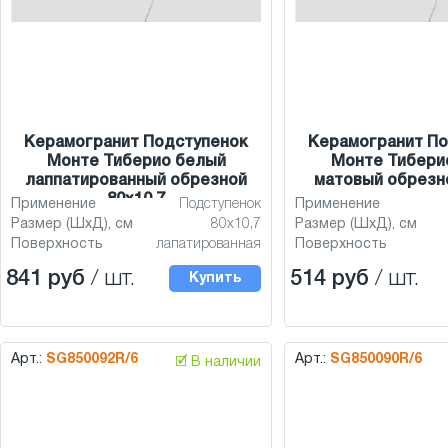
Керамогранит Подступенок
Керамогранит По
Монте Тиберио белый
Монте Тибери
лаппатированный обрезной
матовый обрезно
80x10,7
Применение
Подступенок
Применение
Размер (ШхД), см
80x10,7
Размер (ШхД), см
Поверхность
лапатированная
Поверхность
841 руб
/ шт.
514 руб
/ шт.
Купить
Арт.:
SG850092R/6
Арт.:
SG850090R/6
🗹 В наличии