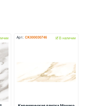
Арт.:
СК000030746
аличии
🗹 В наличии