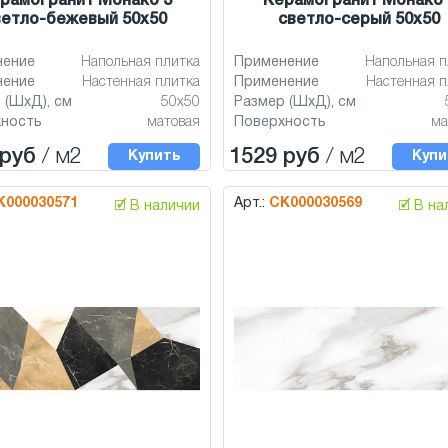
рамогранит Монако 3
Керамогранит Монако 
ветло-бежевый 50x50
светло-серый 50x50
нение
Напольная плитка
Применение
Напольная п
нение
Настенная плитка
Применение
Настенная п
 (ШхД), см
50x50
Размер (ШхД), см
хность
матовая
Поверхность
ма
 руб
/ м2
1529 руб
/ м2
Купить
Купи
К000030571
Арт.:
СК000030569
🗹 В наличии
🗹 В н