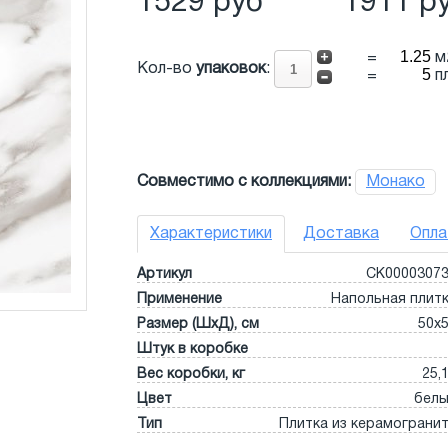
1529 руб
1911 р
=
м
Кол-во
упаковок
:
=
п
Совместимо с коллекциями:
Монако
Характеристики
Доставка
Опла
Артикул
СК0000307
Применение
Напольная плит
Размер (ШхД), см
50x
Штук в коробке
Вес коробки, кг
25,
Цвет
бел
Тип
Плитка из керамограни