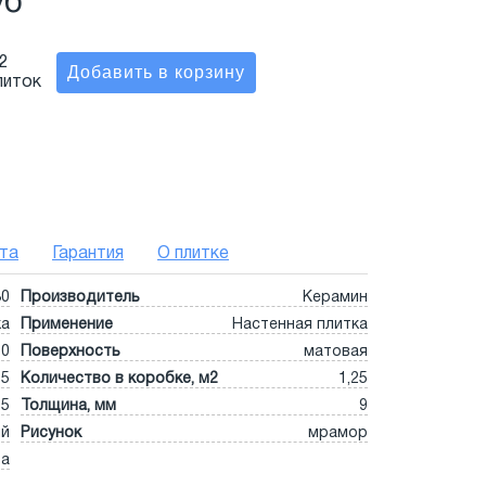
уб
2
литок
та
Гарантия
О плитке
30
Производитель
Керамин
ка
Применение
Настенная плитка
50
Поверхность
матовая
5
Количество в коробке, м2
1,25
15
Толщина, мм
9
ый
Рисунок
мрамор
та