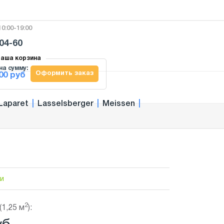
0:00-19:00
-04-60
аша корзина
на сумму:
Оформить заказ
00 руб
Laparet
|
Lasselsberger
|
Meissen
|
ии
2
(1,25 м
):