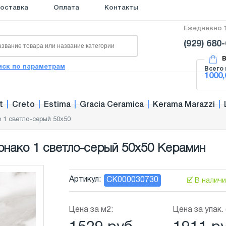
оставка
Оплата
Контакты
Ежедневно 1
(929) 680
В
иск по параметрам
Всего 
1000,
t
|
Creto
|
Estima
|
Gracia Ceramica
|
Kerama Marazzi
|
 1 светло-серый 50x50
нако 1 светло-серый 50x50 Керамин
Артикул:
СК000030730
🗹 В налич
Цена за м2:
Цена за упак. 