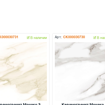
К000030731
Арт.:
СК000030730
🗹 В наличии
🗹 В н