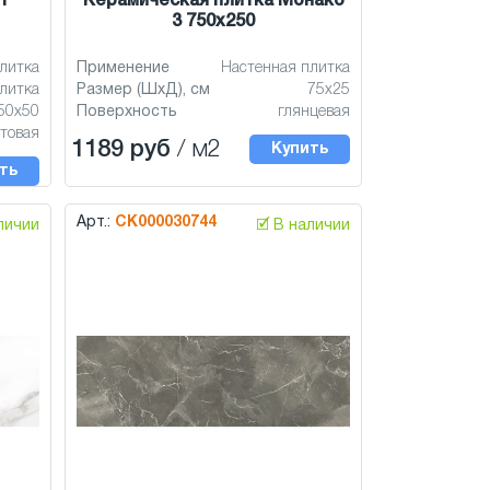
1
Керамическая плитка Монако
3 750x250
литка
Применение
Настенная плитка
литка
Размер (ШхД), см
75x25
50x50
Поверхность
глянцевая
товая
1189 руб
/ м2
Купить
ть
Арт.:
СК000030744
аличии
🗹 В наличии