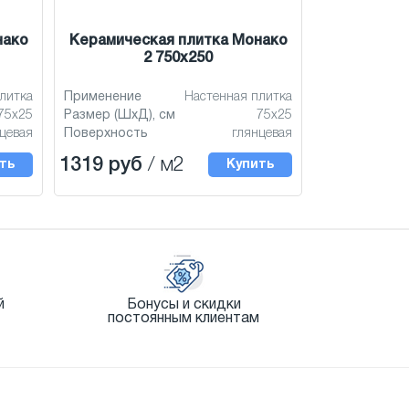
нако
Керамическая плитка Монако
2 750x250
литка
Применение
Настенная плитка
75x25
Размер (ШхД), см
75x25
цевая
Поверхность
глянцевая
1319 руб
/ м2
ть
Купить
й
Бонусы и скидки
постоянным клиентам