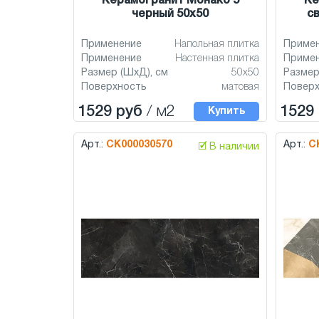
Керамогранит Монако 5
Ке
черный 50x50
с
Применение
Напольная плитка
Приме
Применение
Настенная плитка
Приме
Размер (ШхД), см
50x50
Размер
Поверхность
матовая
Повер
1529 руб
/ м2
1529
Купить
Арт.:
СК000030570
Арт.:
С
🗹 В наличии