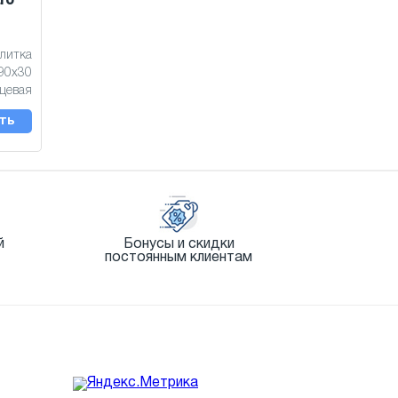
ro
литка
90x30
цевая
ть
й
Бонусы и скидки
постоянным клиентам