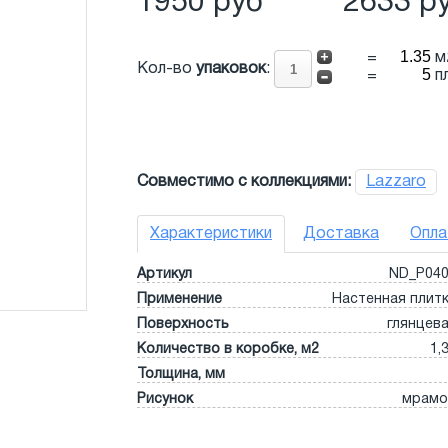
1950 руб
2633 р
=
м
Кол-во
упаковок
:
=
п
Совместимо с коллекциями:
Lazzaro
Характеристики
Доставка
Опла
Артикул
ND_P04
Применение
Настенная плит
Поверхность
глянцев
Количество в коробке, м2
1,
Толщина, мм
Рисунок
мрамо