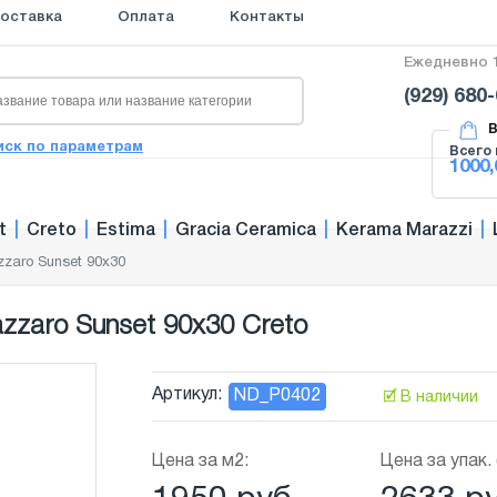
оставка
Оплата
Контакты
Ежедневно 1
(929) 680
В
иск по параметрам
Всего 
1000,
t
|
Creto
|
Estima
|
Gracia Ceramica
|
Kerama Marazzi
|
zaro Sunset 90x30
zzaro Sunset 90x30 Creto
Артикул:
ND_P0402
🗹 В наличии
Цена за м2:
Цена за упак. 