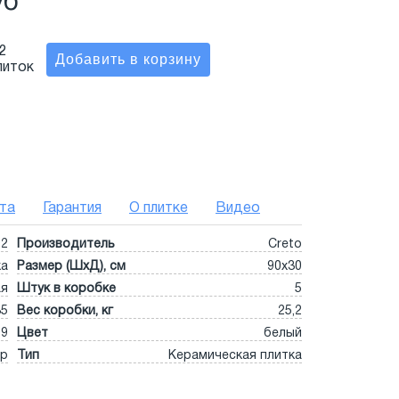
уб
2
литок
та
Гарантия
О плитке
Видео
02
Производитель
Creto
ка
Размер (ШхД), см
90x30
ая
Штук в коробке
5
35
Вес коробки, кг
25,2
9
Цвет
белый
р
Тип
Керамическая плитка