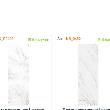
D_P0402
Арт.:
NB_0452
🗹 В наличии
🗹 В н