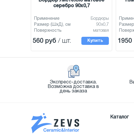
Бордюр Листелло матовое
Пли
серебро 90x0,7
Применение
Бордюры
Приме
Размер (ШхД), см
90x0,7
Размер
Поверхность
матовая
Повер
560 руб
/ шт.
1950
Купить
Экспресс-доставка.
В
Возможна доставка в
день заказа
Каталог