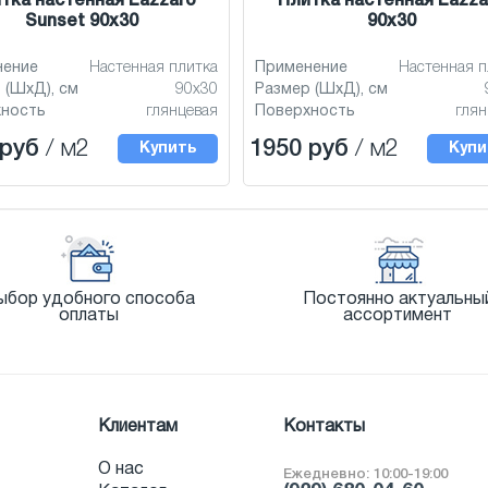
тка настенная Lazzaro
Плитка настенная Lazza
Sunset 90x30
90x30
нение
Настенная плитка
Применение
Настенная п
 (ШхД), см
90x30
Размер (ШхД), см
хность
глянцевая
Поверхность
глян
 руб
/ м2
1950 руб
/ м2
Купить
Купи
ыбор удобного способа
Постоянно актуальны
оплаты
ассортимент
Клиентам
Контакты
О нас
Ежедневно: 10:00-19:00