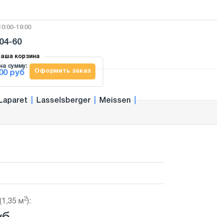
0:00-19:00
-04-60
аша корзина
на сумму:
Оформить заказ
00 руб
Laparet
|
Lasselsberger
|
Meissen
|
2
(1,35 м
):