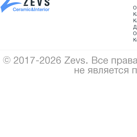
О
К
К
Д
О
К
© 2017-2026 Zevs. Все прав
не является 