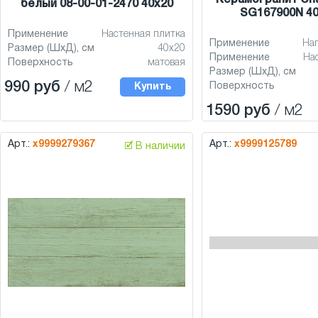
белый 08-00-01-2470 40x20
SG167900N 40
Применение
Настенная плитка
Применение
На
Размер (ШхД), см
40x20
Применение
На
Поверхность
матовая
Размер (ШхД), см
990 руб
/ м2
Поверхность
Купить
1590 руб
/ м2
Арт.:
х9999279367
Арт.:
х9999125789
🗹 В наличии