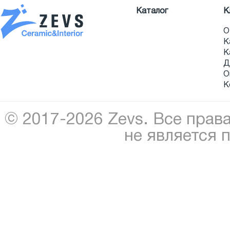
Каталог
К
О
К
К
Д
О
К
© 2017-2026 Zevs. Все прав
не является 