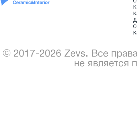
О
К
К
Д
О
К
© 2017-2026 Zevs. Все прав
не является 