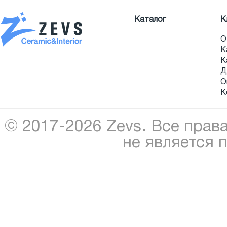
Каталог
К
О
К
К
Д
О
К
© 2017-2026 Zevs. Все прав
не является 