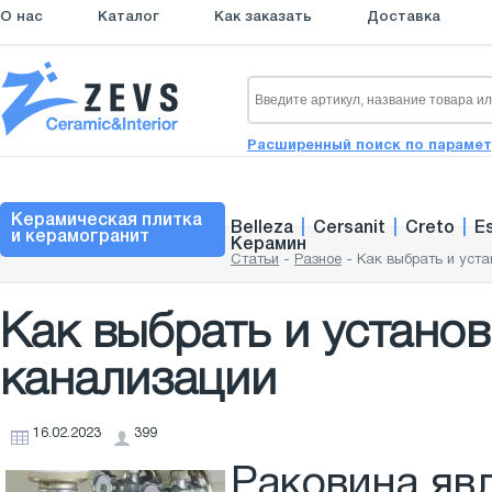
О нас
Каталог
Как заказать
Доставка
Расширенный поиск по параме
Керамическая плитка
Belleza
|
Cersanit
|
Creto
|
E
и керамогранит
Керамин
Статьи
-
Разное
-
Как выбрать и уста
Как выбрать и устано
канализации
16.02.2023
399
Раковина яв