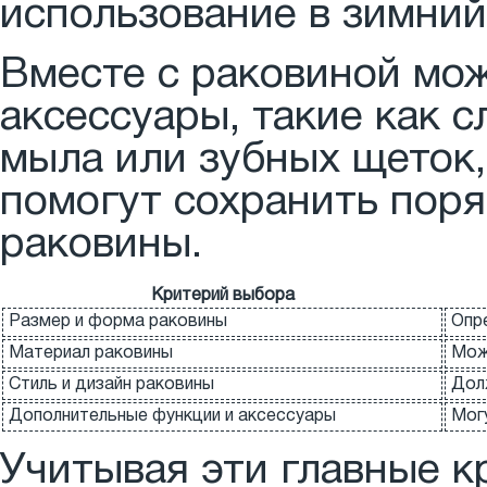
использование в зимний
Вместе с раковиной мо
аксессуары, такие как 
мыла или зубных щеток,
помогут сохранить пор
раковины.
Критерий выбора
Размер и форма раковины
Опр
Материал раковины
Може
Стиль и дизайн раковины
Дол
Дополнительные функции и аксессуары
Мог
Учитывая эти главные к