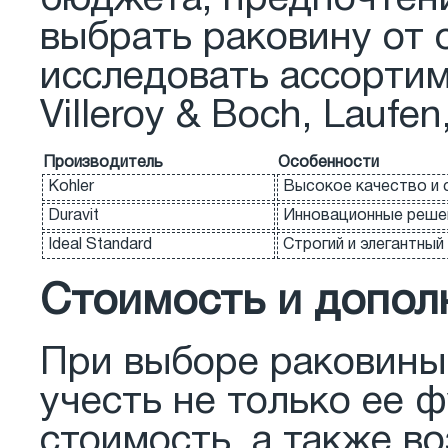
выбрать раковину от 
исследовать ассортим
Villeroy & Boch, Laufe
Производитель
Особенности
Kohler
Высокое качество и 
Duravit
Инновационные решен
Ideal Standard
Строгий и элегантный
Стоимость и допол
При выборе раковины 
учесть не только ее 
стоимость, а также 