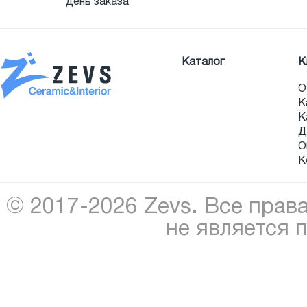
день заказа
Каталог
К
О
К
К
Д
О
К
© 2017-2026 Zevs. Все прав
не является 