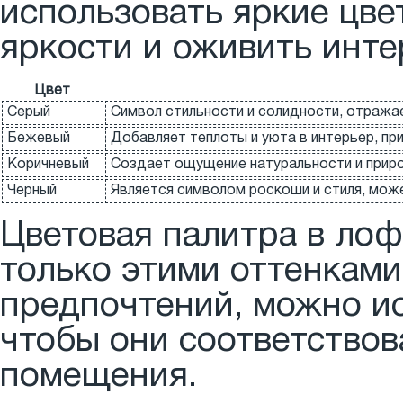
использовать яркие цве
яркости и оживить инте
Цвет
Серый
Символ стильности и солидности, отража
Бежевый
Добавляет теплоты и уюта в интерьер, п
Коричневый
Создает ощущение натуральности и приро
Черный
Является символом роскоши и стиля, мож
Цветовая палитра в лоф
только этими оттенками
предпочтений, можно ис
чтобы они соответство
помещения.