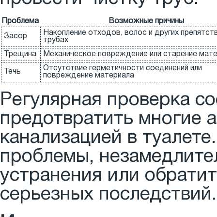
Проблема
Возможные причины
Накопление отходов, волос и других препятств
Засор
трубах
Трещина
Механическое повреждение или старение мат
Отсутствие герметичности соединений или
Течь
повреждение материала
Регулярная проверка с
предотвратить многие а
канализацией в туалете
проблемы, незамедлите
устранения или обратит
серьезных последствий.