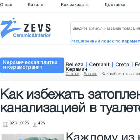
О нас
Каталог
Как заказать
Доставка
Расширенный поиск по параме
Керамическая плитка
Belleza
|
Cersanit
|
Creto
|
E
и керамогранит
Керамин
Статьи
-
Разное
-
Как избежать затоп
Как избежать затопле
канализацией в туалет
02.01.2023
426
Каждому из 