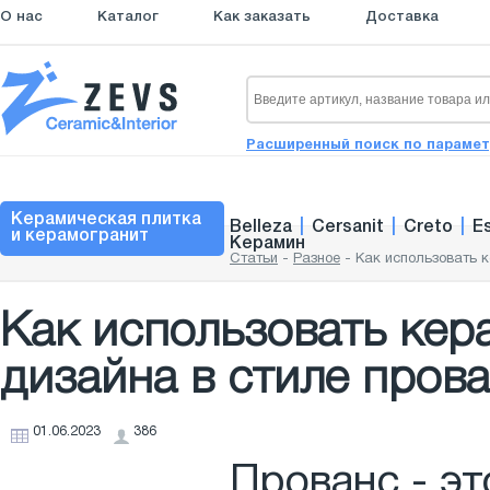
О нас
Каталог
Как заказать
Доставка
Расширенный поиск по параме
Керамическая плитка
Belleza
|
Cersanit
|
Creto
|
E
и керамогранит
Керамин
Статьи
-
Разное
-
Как использовать 
Как использовать кер
дизайна в стиле пров
01.06.2023
386
Прованс - эт