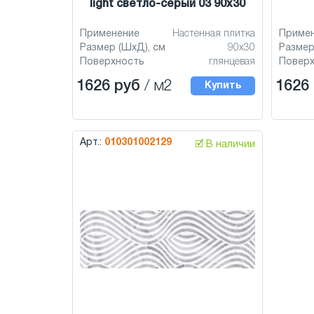
light светло-серый 03 90x30
Применение
Настенная плитка
Приме
Размер (ШхД), см
90x30
Размер
Поверхность
глянцевая
Повер
1626 руб
/ м2
1626
Купить
Арт.:
010301002129
🗹 В наличии