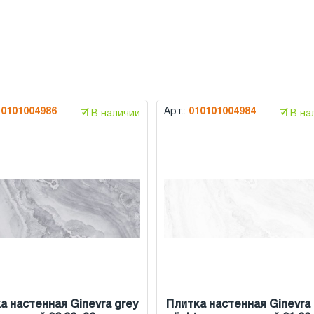
10101004986
Арт.:
010101004984
🗹 В наличии
🗹 В н
а настенная Ginevra grey
Плитка настенная Ginevra 