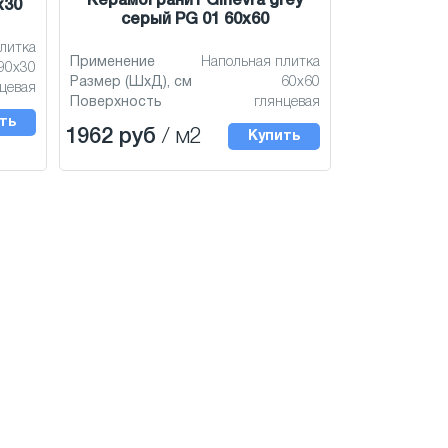
Керамогранит Ginevra grey
x30
серый PG 01 60x60
литка
Применение
Напольная плитка
90x30
Размер (ШхД), см
60x60
цевая
Поверхность
глянцевая
ть
1962 руб
/ м2
Купить