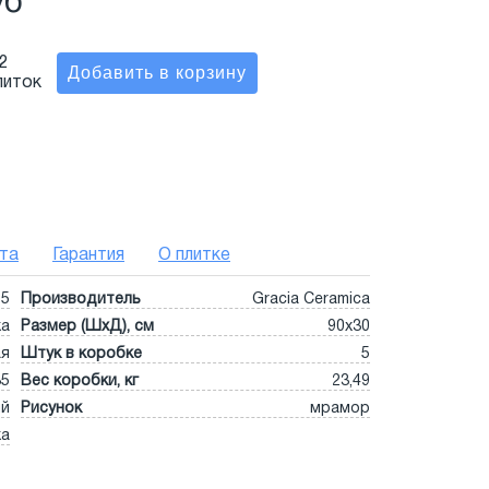
уб
2
литок
та
Гарантия
О плитке
85
Производитель
Gracia Ceramica
ка
Размер (ШхД), см
90x30
ая
Штук в коробке
5
35
Вес коробки, кг
23,49
ый
Рисунок
мрамор
ка