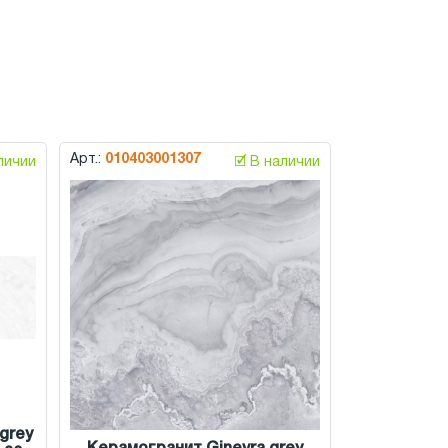
Арт.:
010403001307
аличии
🗹 В наличии
grey