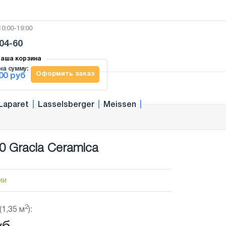
0:00-19:00
-04-60
аша корзина
на сумму:
Оформить заказ
00 руб
Laparet
|
Lasselsberger
|
Meissen
|
0 Gracia Ceramica
ии
2
(1,35 м
):