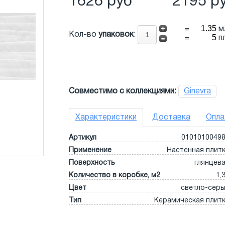
1626 руб
2195 р
=
м
Кол-во
упаковок
:
=
п
Совместимо с коллекциями:
Ginevra
Характеристики
Доставка
Опла
Артикул
0101010049
Применение
Настенная плит
Поверхность
глянцев
Количество в коробке, м2
1,
Цвет
светло-сер
Тип
Керамическая плит