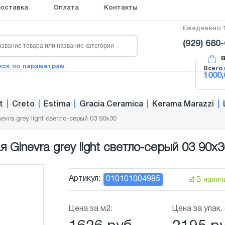
оставка
Оплата
Контакты
Ежедневно 1
(929) 680
В
иск по параметрам
Всего 
1000,
t
|
Creto
|
Estima
|
Gracia Ceramica
|
Kerama Marazzi
|
evra grey light светло-серый 03 90x30
Ginevra grey light светло-серый 03 90x3
Артикул:
010101004985
🗹 В налич
Цена за м2:
Цена за упак. 