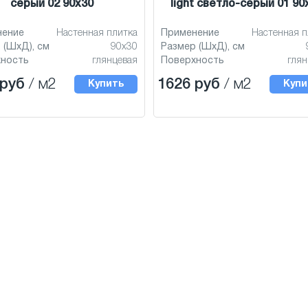
серый 02 90x30
light светло-серый 01 90
нение
Настенная плитка
Применение
Настенная п
 (ШхД), см
90x30
Размер (ШхД), см
хность
глянцевая
Поверхность
глян
 руб
/ м2
1626 руб
/ м2
Купить
Купи