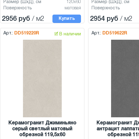
Размер (ШхД), см
120x60
Размер (ШхД), см
Поверхность
матовая
Поверхность
2956 руб
/ м2
2954 руб
/ м2
Купить
Арт.:
DD519220R
Арт.:
DD519622R
🗹 В наличии
Керамогранит Джиминьяно
Керамогранит Д
серый светлый матовый
антрацит лаппат
обрезной 119,5x60
обрезной 11