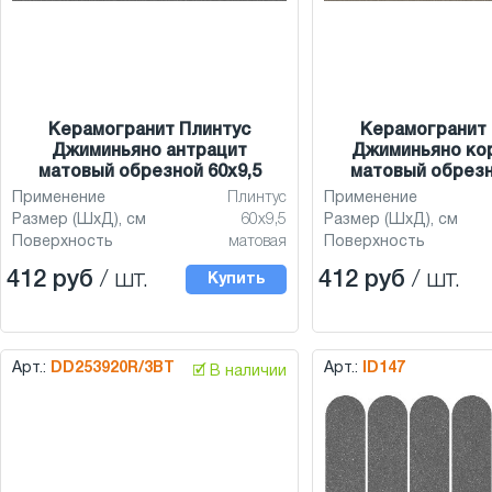
Керамогранит Плинтус
Керамогранит 
Джиминьяно антрацит
Джиминьяно ко
матовый обрезной 60x9,5
матовый обрезн
Применение
Плинтус
Применение
Размер (ШхД), см
60x9,5
Размер (ШхД), см
Поверхность
матовая
Поверхность
412 руб
/ шт.
412 руб
/ шт.
Купить
Арт.:
DD253920R/3BT
Арт.:
ID147
🗹 В наличии