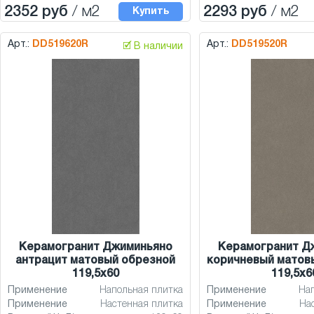
2352 руб
/ м2
2293 руб
/ м2
Купить
Арт.:
DD519620R
Арт.:
DD519520R
🗹 В наличии
Керамогранит Джиминьяно
Керамогранит Д
антрацит матовый обрезной
коричневый матов
119,5x60
119,5x6
Применение
Напольная плитка
Применение
На
Применение
Настенная плитка
Применение
На