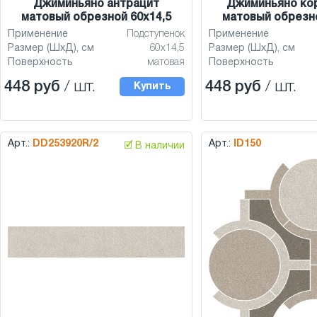
Джиминьяно антрацит
Джиминьяно ко
матовый обрезной 60x14,5
матовый обрезно
Применение
Подступенок
Применение
Размер (ШхД), см
60x14,5
Размер (ШхД), см
Поверхность
матовая
Поверхность
448 руб
/ шт.
448 руб
/ шт.
Купить
Арт.:
DD253920R/2
Арт.:
ID150
🗹 В наличии