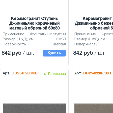
Керамогранит Ступень
Керамогранит 
Джиминьяно коричневый
Джиминьяно беже
матовый обрезной 60x30
обрезной 6
Применение
Фронтальные ступени
Применение
Фронт
Размер (ШхД), см
60x30
Размер (ШхД), см
Поверхность
матовая
Поверхность
842 руб
/ шт.
842 руб
/ шт.
Купить
Арт.:
DD254320R/3BT
Арт.:
DD254220R/3BT
🗹 В наличии