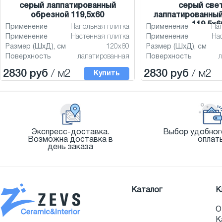
серый лаппатированный
серый све
обрезной 119,5x60
лаппатированный
119,5x6
Применение
Напольная плитка
Применение
На
Применение
Настенная плитка
Применение
На
Размер (ШхД), см
120x60
Размер (ШхД), см
Поверхность
лапатированная
Поверхность
л
2830 руб
/ м2
2830 руб
/ м2
Купить
Экспресс-доставка.
Выбор удобног
Возможна доставка в
оплат
день заказа
Каталог
К
О
К