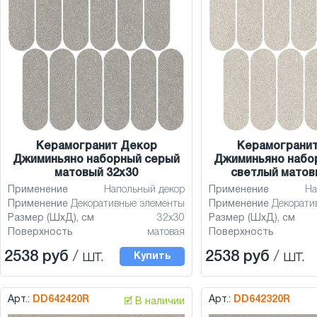
Керамогранит Декор
Керамограни
Джиминьяно наборный серый
Джиминьяно набо
матовый 32x30
светлый матов
Применение
Напольный декор
Применение
На
Применение
Декоративные элементы
Применение
Декорати
Размер (ШхД), см
32x30
Размер (ШхД), см
Поверхность
матовая
Поверхность
2538 руб
/ шт.
2538 руб
/ шт.
Купить
Арт.:
DD642420R
Арт.:
DD642320R
🗹 В наличии