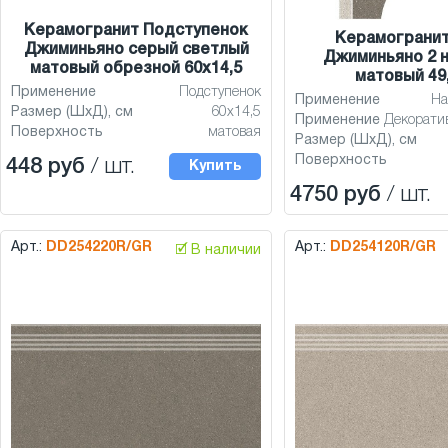
Керамогранит Подступенок
Керамограни
Джиминьяно серый светлый
Джиминьяно 2 
матовый обрезной 60x14,5
матовый 49
Применение
Подступенок
Применение
На
Размер (ШхД), см
60x14,5
Применение
Декорати
Поверхность
матовая
Размер (ШхД), см
Поверхность
448 руб
/ шт.
Купить
4750 руб
/ шт.
Арт.:
DD254220R/GR
Арт.:
DD254120R/GR
🗹 В наличии