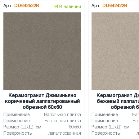
Арт.:
DD642522R
Арт.:
DD642422R
🗹 В наличии
Керамогранит Джиминьяно
Керамогранит Д
коричневый лаппатированный
бежевый лаппат
обрезной 60x60
обрезной 6
Применение
Напольная плитка
Применение
На
Применение
Настенная плитка
Применение
На
Размер (ШхД), см
60x60
Размер (ШхД), см
Поверхность
лапатированная
Поверхность
л