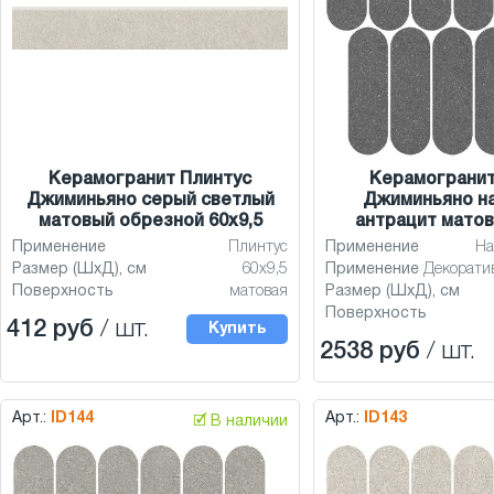
Керамогранит Плинтус
Керамограни
Джиминьяно серый светлый
Джиминьяно н
матовый обрезной 60x9,5
антрацит матов
Применение
Плинтус
Применение
На
Размер (ШхД), см
60x9,5
Применение
Декорати
Поверхность
матовая
Размер (ШхД), см
Поверхность
412 руб
/ шт.
Купить
2538 руб
/ шт.
Арт.:
ID144
Арт.:
ID143
🗹 В наличии