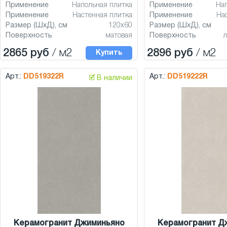
Применение
Напольная плитка
Применение
На
Применение
Настенная плитка
Применение
На
Размер (ШхД), см
120x60
Размер (ШхД), см
Поверхность
матовая
Поверхность
л
2865 руб
/ м2
2896 руб
/ м2
Купить
Арт.:
DD519322R
Арт.:
DD519222R
🗹 В наличии
Керамогранит Джиминьяно
Керамогранит Д