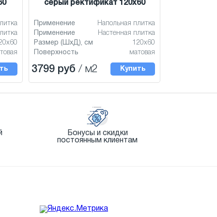
60
серый ректификат 120x60
литка
Применение
Напольная плитка
литка
Применение
Настенная плитка
20x60
Размер (ШхД), см
120x60
товая
Поверхность
матовая
3799 руб
/ м2
ть
Купить
й
Бонусы и скидки
постоянным клиентам