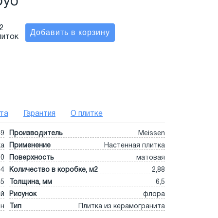
руб
2
литок
та
Гарантия
О плитке
49
Производитель
Meissen
ка
Применение
Настенная плитка
60
Поверхность
матовая
4
Количество в коробке, м2
2,88
,5
Толщина, мм
6,5
ый
Рисунок
флора
он
Тип
Плитка из керамогранита