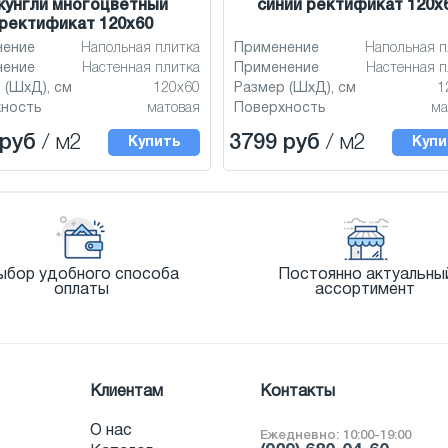
жунгли многоцветный
синий ректификат 120x
ректификат 120x60
нение
Напольная плитка
Применение
Напольная п
нение
Настенная плитка
Применение
Настенная п
 (ШхД), см
120x60
Размер (ШхД), см
1
хность
матовая
Поверхность
ма
 руб
/ м2
3799 руб
/ м2
Купить
Купи
ыбор удобного способа
Постоянно актуальны
оплаты
ассортимент
Клиентам
Контакты
О нас
Ежедневно: 10:00-19:00