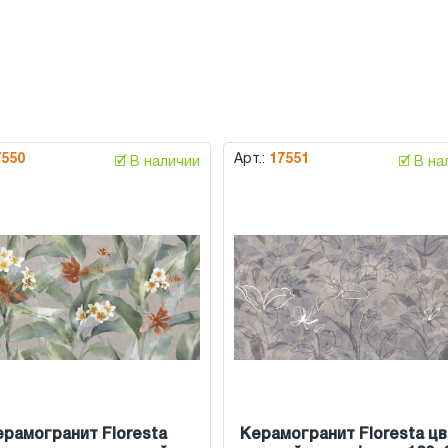
7550
Арт.:
17551
🗹 В наличии
🗹 В н
ерамогранит Floresta
Керамогранит Floresta ц