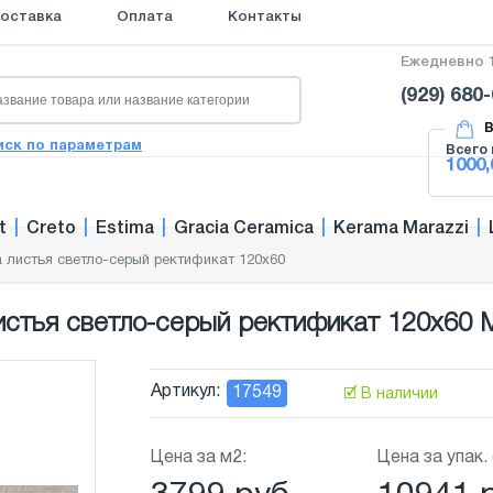
оставка
Оплата
Контакты
Ежедневно 1
(929) 680
В
иск по параметрам
Всего 
1000,
t
|
Creto
|
Estima
|
Gracia Ceramica
|
Kerama Marazzi
|
a листья светло-серый ректификат 120x60
истья светло-серый ректификат 120x60 
Артикул:
17549
🗹 В наличии
Цена за м2:
Цена за упак. 