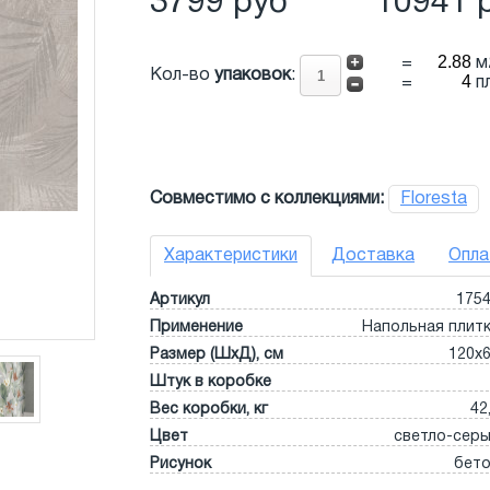
3799 руб
10941 
=
м
Кол-во
упаковок
:
=
п
Совместимо с коллекциями:
Floresta
Характеристики
Доставка
Опла
Артикул
175
Применение
Напольная плит
Размер (ШхД), см
120x
Штук в коробке
Вес коробки, кг
42
Цвет
светло-сер
Рисунок
бет