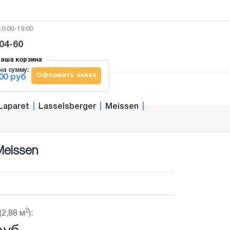
0:00-19:00
-04-60
аша корзина
на сумму:
Оформить заказ
00 руб
Laparet
|
Lasselsberger
|
Meissen
|
Meissen
2
(2,88 м
):