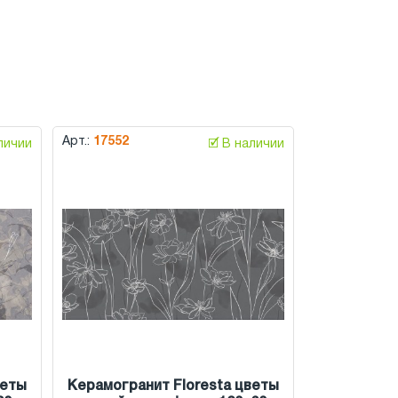
Арт.:
17552
аличии
🗹 В наличии
веты
Керамогранит Floresta цветы