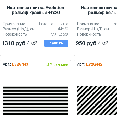
Настенная плитка Evolution
Настенная плитка
рельеф красный 44x20
рельеф белый
Применение
Настенная плитка
Применение
На
Размер (ШхД), см
44x20
Размер (ШхД), см
Поверхность
глянцевая
Поверхность
1310 руб
/ м2
950 руб
/ м2
Купить
Арт.:
EV2G443
Арт.:
EV2G442
🗹 В наличии