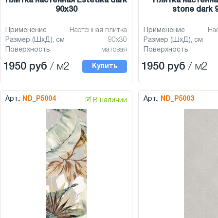
Плитка настенная Estetika dark
Плитка настенна
90x30
stone dark 
Применение
Настенная плитка
Применение
На
Размер (ШхД), см
90x30
Размер (ШхД), см
Поверхность
матовая
Поверхность
1950 руб
/ м2
1950 руб
/ м2
Купить
Арт.:
ND_P5004
Арт.:
ND_P5003
🗹 В наличии