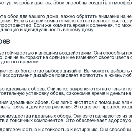
стур, узоров и цветов, обои способны создать атмосфер
те обои для вашего дома, важно обратить внимание на не
ния. Если в вашей комнате мало естественного света, л
пространство. Если же комната яркая и солнечная, то мо
ридающие индивидуальность вашему дому.
оев
устойчивостью к внешним воздействиям. Они способны п
о, они не выгорают на солнце и не изменяют своего цвета
 долгого времени.
яется их богатство выбора дизайна. Вы можете выбрать 
й ассортимент дизайнов позволяет воплотить в жизнь лю
о идеальных обоев. Они легко закрепляются на стены и по
ятельную установку обоев, сэкономив время и деньги на 
ия идеальных обоев. Они легко чистятся с помощью влажн
ыль, грязь и другие загрязнения. Это делает процесс ухо
преимущества идеальных обоев. Они изготавливаются из э
в и токсичных компонентов. Это обеспечивает здоровую
долговечностью и стойкостью к истиранию. Они способны