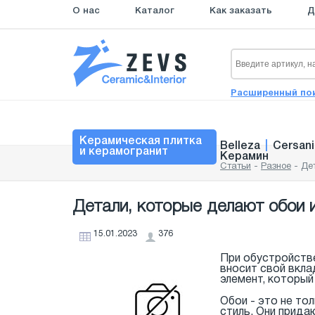
О нас
Каталог
Как заказать
Д
Расширенный по
Керамическая плитка
Belleza
|
Cersani
и керамогранит
Керамин
Статьи
-
Разное
-
Де
Детали, которые делают обои 
15.01.2023
376
При обустройстве
вносит свой вкла
элемент, который
Обои - это не то
стиль. Они прида