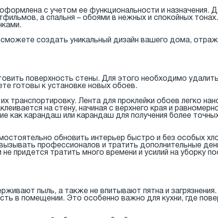
формлена с учетом ее функциональности и назначения. 
ьтфильмов, а спальня – обоями в нежных и спокойных тона
нками.
 сможете создать уникальный дизайн вашего дома, отраж
овить поверхность стены. Для этого необходимо удалить
ете готовы к установке новых обоев.
 их транспортировку. Лента для проклейки обоев легко на
аклеивается на стену, начиная с верхнего края и равномер
е как карандаш или карандаш для получения более точных 
мостоятельно обновить интерьер быстро и без особых хл
 вызывать профессионалов и тратить дополнительные день
не придется тратить много времени и усилий на уборку по
рживают пыль, а также не впитывают пятна и загрязнения
ть в помещении. Это особенно важно для кухни, где пов