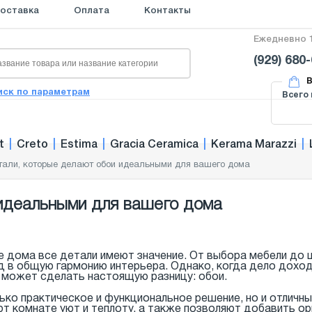
оставка
Оплата
Контакты
Ежедневно 1
(929) 680
В
иск по параметрам
Всего 
t
|
Creto
|
Estima
|
Gracia Ceramica
|
Kerama Marazzi
|
тали, которые делают обои идеальными для вашего дома
идеальными для вашего дома
 дома все детали имеют значение. От выбора мебели до 
д в общую гармонию интерьера. Однако, когда дело дохо
 может сделать настоящую разницу: обои.
лько практическое и функциональное решение, но и отличн
ют комнате уют и теплоту, а также позволяют добавить о