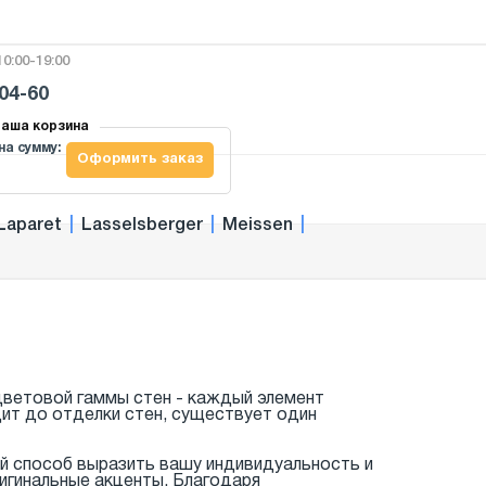
0:00-19:00
-04-60
аша корзина
на сумму:
Оформить заказ
Laparet
|
Lasselsberger
|
Meissen
|
цветовой гаммы стен - каждый элемент
дит до отделки стен, существует один
ый способ выразить вашу индивидуальность и
ригинальные акценты. Благодаря