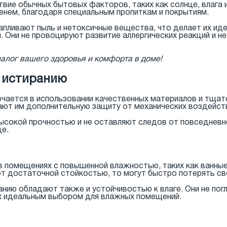
ие обычных бытовых факторов, таких как солнце, влага и
енем, благодаря специальным пропиткам и покрытиям.
апливают пыль и нетоксичные вещества, что делает их иде
Они не провоцируют развитие аллергических реакций и н
залог вашего здоровья и комфорта в доме!
к истиранию
чается в использовании качественных материалов и тщат
ают им дополнительную защиту от механических воздейст
высокой прочностью и не оставляют следов от повседневно
це.
в помещениях с повышенной влажностью, таких как ванные 
ают достаточной стойкостью, то могут быстро потерять с
анию обладают также и устойчивостью к влаге. Они не по
их идеальным выбором для влажных помещений.