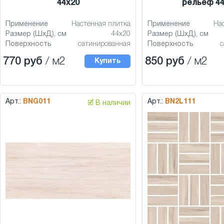
44x20
рельеф 44
Применение
Настенная плитка
Применение
На
Размер (ШхД), см
44x20
Размер (ШхД), см
Поверхность
сатинированная
Поверхность
с
770 руб
/ м2
850 руб
/ м2
Купить
Арт.:
BNG011
Арт.:
BN2L111
🗹 В наличии