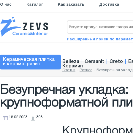
О нас
Каталог
Как заказать
Доставка
Расширенный поиск по параме
Керамическая плитка
Belleza
|
Cersanit
|
Creto
|
E
и керамогранит
Керамин
Статьи
-
Разное
-
Безупречная уклад
Безупречная укладка:
крупноформатной пли
18.02.2023
393
Крупноформа