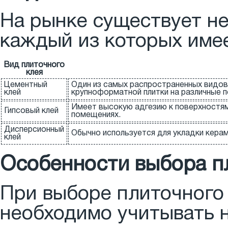
На рынке существует не
каждый из которых имее
Вид плиточного
клея
Цементный
Один из самых распространенных видов
клей
крупноформатной плитки на различные п
Имеет высокую адгезию к поверхностям и
Гипсовый клей
помещениях.
Дисперсионный
Обычно используется для укладки кера
клей
Особенности выбора п
При выборе плиточного
необходимо учитывать н