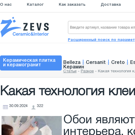
О нас
Каталог
Как заказать
Доставка
Расширенный поиск по параме
Керамическая плитка
Belleza
|
Cersanit
|
Creto
|
E
и керамогранит
Керамин
Статьи
-
Разное
-
Какая технология к
Какая технология кле
30.09.2024
322
Обои являют
интерьера, 