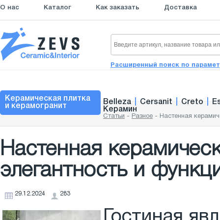
О нас
Каталог
Как заказать
Доставка
Расширенный поиск по параме
Керамическая плитка
Belleza
|
Cersanit
|
Creto
|
E
и керамогранит
Керамин
Статьи
-
Разное
-
Настенная керамиче
Настенная керамическ
элегантность и функц
29.12.2024
283
Гостиная яв