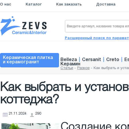
О нас
Каталог
Как заказать
Доставка
Расширенный поиск по параме
Керамическая плитка
Belleza
|
Cersanit
|
Creto
|
E
и керамогранит
Керамин
Статьи
-
Разное
-
Как выбрать и уст
Как выбрать и устано
коттеджа?
21.11.2024
290
Создание ко