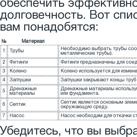
обеспечить эффективно
долговечность. Вот спи
вам понадобятся:
№
Материал
Необходимо выбрать трубы соот
1
Трубы
металлические трубы).
2
Фитинги
Фитинги предназначены для соед
3
Колено
Колено используется для измене
4
Заглушки
Заглушки закрывают концы труб
Дренажные
Дренажные материалы использую
5
материалы
или фундамента.
Септик является основным элем
6
Септик
окружающую среду.
7
Насос
Насос необходим для откачки ст
Убедитесь, что вы выбр