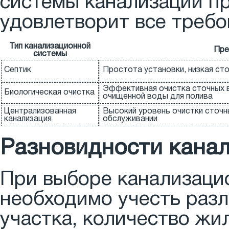
системы канализации п
удовлетворит все требо
Тип канализационной
Пре
системы
Септик
Простота установки, низкая ст
Эффективная очистка сточных 
Биологическая очистка
очищенной воды для полива
Централизованная
Высокий уровень очистки сточн
канализация
обслуживании
Разновидности кана
При выборе канализаци
необходимо учесть разл
участка, количество жи