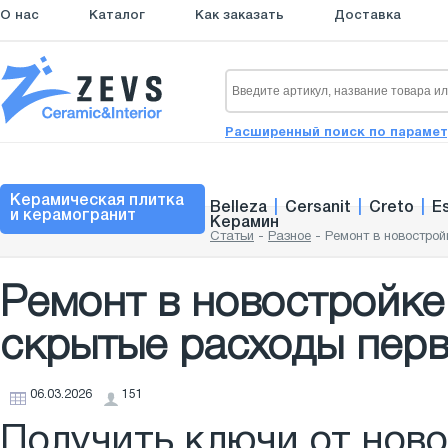
О нас
Каталог
Как заказать
Доставка
Расширенный поиск по параме
Керамическая плитка
Belleza
|
Cersanit
|
Creto
|
E
и керамогранит
Керамин
Статьи
-
Разное
-
Ремонт в новострой
Ремонт в новостройке
скрытые расходы перв
06.03.2026
151
Получить ключи от ново