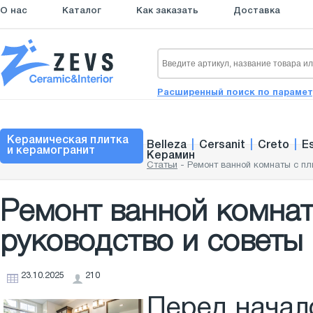
О нас
Каталог
Как заказать
Доставка
Расширенный поиск по параме
Керамическая плитка
Belleza
|
Cersanit
|
Creto
|
E
и керамогранит
Керамин
Статьи
-
Ремонт ванной комнаты с пл
Ремонт ванной комнат
руководство и советы 
23.10.2025
210
Перед начал